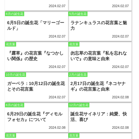
2024.02.07
2024.02.07
6月の誕生花
5月の誕生花
6月5日の誕生花「マリーゴー
ラナンキュラスの花言葉と魅
ルド」
力
2024.02.07
2024.02.07
花言葉
花言葉
『露草』の花言葉『なつかし
勿忘草の花言葉『私を忘れな
い関係』の歴史
いで』の意味と由来
2024.02.07
2024.02.07
10月の誕生花
2月の誕生花
ガーベラ：10月12日の誕生花
2月17日の誕生花『ネコヤナ
とその花言葉
ギ』の花言葉と由来
2024.02.07
2024.02.08
6月の誕生花
12月の誕生花
6月29日の誕生花『ディモル
誕生花サイネリア：純愛、快
フォセカ』について
活、喜び
2024.02.08
2024.02.08
花言葉
花言葉