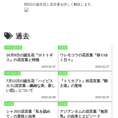
365日の誕生花と花言葉を詳しく解説します。
過去
10月の誕生花
花言葉
10月9日の誕生花『ホトトギ
ワレモコウの花言葉『移りゆ
ス』の花言葉と特徴
く日々』
2024.02.07
2024.02.07
7月の誕生花
花言葉
7月11日の誕生花「ハイビス
『トリカブト』的花言葉『騎
カス(花言葉→繊細な美、新し
士道』の意味
い恋)」について
2024.02.08
2024.02.07
花言葉
花言葉
シャガの花言葉「私を認め
アジアンタムの花言葉『無邪
て」の意味と由来
気』の由来とエピソード