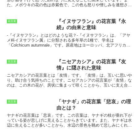
とから、ひっそりと想い続ける恋を「千里香/ピレスラムのごとく」
た、メボウキの花の色は赤紫色で、この色も怒りや憎しみを連想させ
と表現することもあります。
る色です。そのため、メボウキは「憎しみ」の花言葉を持つようにな
りました。メボウキは、ヨーロッパ原産の多年草で、日本では観賞用
として栽培されています。メボウキの花は、5月から7月にかけて咲
『イヌサフラン』の花言葉『永
花言葉
きます。花の形は唇形で、花びらは5枚に分かれています。花の色は
続』の由来と意味
赤紫色で、中央には黄色い斑点があります。メボウキの花は、独特の
強い香りがします。
メボウキの花言葉「憎しみ」は、この花の見た目
-
『イヌサフラン』とはどのような花？
-『イヌサフラン』は、「アヤ
や香りに由来しています。しかし、メボウキは単に「憎しみ」の花言
メ科イヌサフラン属」に分類される多年草の1種で、学名は
葉を持つ花ではありません。
メボウキの花には、他にも「愛国心」
「Colchicum autumnale」です。原産地はヨーロッパ、北アフリカ、
「忠誠心」「勇気」などの花言葉があります。これらの花言葉は、メ
西アジアで、日本には古くから渡来し、全国の山野や路傍に自生して
ボウキが古くからヨーロッパで愛されてきた花であることに由来して
います。『イヌサフラン』は、秋に開花する花であり、その花色は、
います。メボウキの花言葉は、「憎しみ」だけではありません。この
紫、白、ピンク、黄などがあります。花の形は、漏斗状で、花びらの
『ニセアカシア』の花言葉『友
花言葉
花には、他にも「愛国心」「忠誠心」「勇気」などの花言葉がありま
枚数は6枚です。花の中心部には、鮮やかな黄色の雄しべがあり、そ
情』に隠された意味
す。
の周りを白い花びらが取り囲んでいます。『イヌサフラン』の根茎に
は、毒性のあるアルカロイドが含まれており、誤食すると、下痢、嘔
ニセアカシアの花言葉とは
「友情」です。「友情」は、互いに思いや
吐、腹痛などの症状を引き起こすことがあります。そのため、『イヌ
り、助け合う気持ちのことです。
ニセアカシアの花言葉が「友情」な
サフラン』は、民間薬として利用されることはなく、観賞用として栽
のは、この木の花が、房状に集まって咲くことから、互いに支え合
培されています。
い、助け合っているように見えることに由来しています。
また、ニセ
アカシアは、乾燥や痩せた土地でも育つ丈夫な植物です。
このことか
ら、ニセアカシアは、たとえ困難な状況にあっても、友情を貫くこと
「ヤナギ」の花言葉「悲哀」の理
花言葉
ができることを象徴しています。
由とは？
ヤナギの花言葉は「悲哀」です。
この言葉は、ヤナギの枝が垂れ下が
っている姿が悲しげに見えることからきています。また、ヤナギは水
辺に生えることが多いことから、水辺の景色を眺めて悲しみにくれる
様子も想像されます。
ヤナギは古来より日本人に親しまれてきた植物
です。
ヤナギの枝を折って作った笛は、日本では古くから愛されてき