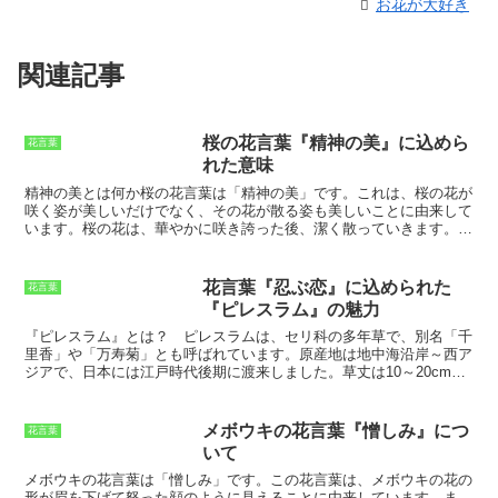
お花が大好き
関連記事
桜の花言葉『精神の美』に込めら
花言葉
れた意味
精神の美とは何か
桜の花言葉は「精神の美」です。これは、桜の花が
咲く姿が美しいだけでなく、その花が散る姿も美しいことに由来して
います。桜の花は、華やかに咲き誇った後、潔く散っていきます。こ
の姿は、私たちに人生の無常を教え、死を受け入れることの美しさを
教えてくれます。精神の美とは、このような人生の無常を受け入れ、
死を恐れずに生きる強さのことです。それは、また、他人を思いや
花言葉『忍ぶ恋』に込められた
花言葉
り、親切にする優しさのことでもあります。精神の美を持つ人は、た
『ピレスラム』の魅力
とえ困難な状況に置かれても、決して希望を捨てず、前向きに生きる
強さを持っています。精神の美は、私たちが幸せに生きるために必要
『ピレスラム』とは？
ピレスラムは、セリ科の多年草で、別名「千
なものです。精神の美を持つ人は、たとえ貧乏であっても、不幸であ
里香」や「万寿菊」とも呼ばれています。原産地は地中海沿岸～西ア
っても、決して諦めず、前向きに生きる強さを持っています。また、
ジアで、日本には江戸時代後期に渡来しました。草丈は10～20cm程
精神の美を持つ人は、他人を思いやり、親切にする優しさを持ってい
度で、葉は細長く波打っています。花は直径1cmほどの頭状花序で、
ます。そのような人は、周りから愛され、尊敬されるでしょう。
黄色や白色の小さな花が密集して咲きます。花期は5～7月頃で、切
り花や鉢植えとして楽しまれています。 ピレスラムの花言葉は「忍
メボウキの花言葉『憎しみ』につ
花言葉
ぶ恋」です。これは、ピレスラムの花が小さく地味で、ひっそりと咲
いて
くことから由来していると言われています。また、ピレスラムは別名
「千里香」と呼ばれていますが、これは花がそれほど目立たないにも
メボウキの花言葉は「憎しみ」です。この花言葉は、メボウキの花の
かかわらず、遠くまで香りを放つことから名付けられました。このこ
形が眉を下げて怒った顔のように見えることに由来しています。
ま