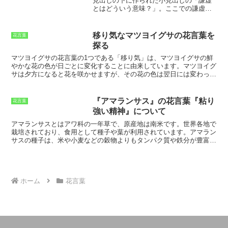
見出しの下に作られた小見出しの「謙虚
花を楽しむことができます。また、育て
とはどういう意味？」。ここでの謙虚と
やすく、初心者でも簡単に栽培すること
は、
控えめで、自分を誇らないこと。
謙
ができます。
リムナンテスの種類
リムナ
虚な人は、自分の才能や実績をひけらか
ンテスには、いくつかの種類がありま
したりせず、常に謙虚に振る舞います。
す。その中でも、最もポピュラーな種類
移り気なマツヨイグサの花言葉を
花言葉
謙虚さは、美徳とされ、他者から尊敬さ
は、リムナンテス・ニゲラです。リムナ
探る
れるものです。アベリアは、花言葉が謙
ンテス・ニゲラは、白、黄色、オレン
虚なことから、謙虚な人の象徴とされて
マツヨイグサの花言葉の1つである「移り気」は、
マツヨイグサの鮮
ジ、ピンク、紫など、さまざまな花色の
います。アベリアは、清楚で可憐な花を
やかな花の色が日ごとに変化すること
に由来しています。マツヨイグ
花を咲かせる種類です。また、花びらが
咲かせる植物です。花色は白、ピンク、
サは夕方になると花を咲かせますが、その花の色は翌日には変わって
大きく、花の形が美しいことから、切花
赤などがあります。アベリアは、庭や公
しまいます。白や桃色、ピンク、赤など、さまざまな色に変化するの
としても人気があります。
園、街路樹としてよく植えられていま
で、「七変化」とも呼ばれています。この「移り気」という花言葉
す。謙虚さは、人間関係においても重要
は、マツヨイグサの花の色の変化が、人の心の移り変わりを連想させ
『アマランサス』の花言葉『粘り
花言葉
な要素です。謙虚な人は、他者を尊重
ることからつけられたと考えられています。マツヨイグサの花は、日
強い精神』について
し、自分の意見を押し付けません。ま
が経つにつれて色を変えるので、人の心も移り変わっていくものだと
た、謙虚な人は、他者の意見に耳を傾
いうことを象徴しています。また、マツヨイグサは「移り気」という
アマランサスとは
アワ科の一年草で、原産地は南米
です。
世界各地で
け、それを受け入れることができます。
花言葉がある一方で、「永遠の愛」という花言葉も持っています。こ
栽培されており、食用として種子や葉が利用されています。
アマラン
謙虚さは、人間関係を円滑にし、良好な
れは、マツヨイグサの花が、夕方の薄明かりの中で美しく咲くことか
サスの種子は、米や小麦などの穀物よりもタンパク質や鉄分が豊富
関係を築くのに役立ちます。アベリアの
ら、永遠の愛を象徴していると考えられているためです。
で、栄養価の高い食材として注目されています。また、アマランサス
花言葉の謙虚は、
人として大切な心構え
の葉には、ほうれん草の約2倍のカルシウムが含まれており、健康維
の一つ
です。謙虚な人は、他者から尊敬
持に役立つ栄養素が豊富に含まれています。アマランサスは、乾燥に
され、愛されます。アベリアの花言葉の
強く、高温多湿の環境でも生育できるため、世界各地で栽培すること
謙虚を胸に、日々謙虚に生きていきたい
が可能です。
ホーム
花言葉
ものです。