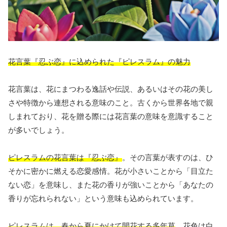
花言葉『忍ぶ恋』に込められた『ピレスラム』の魅力
花言葉は、花にまつわる逸話や伝説、あるいはその花の美し
さや特徴から連想される意味のこと。古くから世界各地で親
しまれており、花を贈る際には花言葉の意味を意識すること
が多いでしょう。
ピレスラムの花言葉は『忍ぶ恋』
。その言葉が表すのは、ひ
そかに密かに燃える恋愛感情。花が小さいことから「目立た
ない恋」を意味し、また花の香りが強いことから「あなたの
香りが忘れられない」という意味も込められています。
ピレスラムは、春から夏にかけて開花する多年草
。花色は白