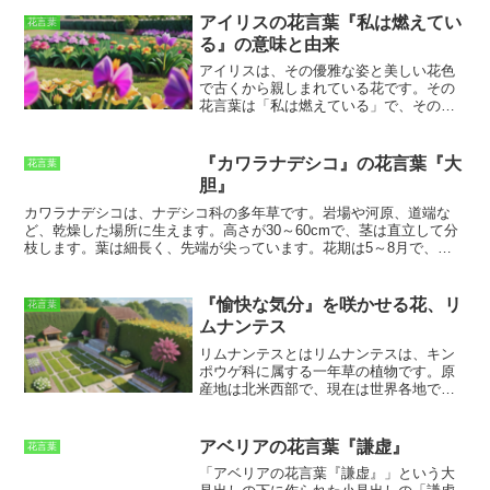
アイリスの花言葉『私は燃えてい
花言葉
る』の意味と由来
アイリスは、その優雅な姿と美しい花色
で古くから親しまれている花です。
その
花言葉は「私は燃えている」で、その由
来はギリシャ神話の虹の女神アイリスに
まつわる逸話にあります。
アイリスはゼ
ウスの使いとして、神々と人間の世界を
『カワラナデシコ』の花言葉『大
花言葉
行き来していました。ある日、彼女は人
胆』
間の青年イリスと恋に落ち、彼に想いを
伝えるために虹を架けました。その虹が
カワラナデシコは、ナデシコ科の多年草です。
岩場や河原、道端な
彼女の燃えるような情熱の象徴となり、
ど、乾燥した場所に生えます。
高さが30～60cmで、茎は直立して分
「私は燃えている」という花言葉が生ま
枝します。葉は細長く、先端が尖っています。
花期は5～8月で、茎
れたと伝えられています。
アイリスの花
の先に紅紫色の花を咲かせます。花は5弁花で、花びらは切れ込んで
言葉は「私は燃えている」以外にも、
います。
カワラナデシコは、名の通り川原に生えていますが、岩場や
「希望」「信仰」「知恵」「勇気」な
道端などの乾燥した場所にも生えています。また、カワラナデシコ
『愉快な気分』を咲かせる花、リ
花言葉
ど、様々な意味を持っています。
その花
は、花言葉が「大胆」です。これは、カワラナデシコが、岩場や河原
ムナンテス
の色によっても花言葉が異なり、青色の
などの厳しい環境でも力強く生き抜く姿からきています。
アイリスは「希望」、黄色のアイリスは
リムナンテスとは
リムナンテスは、キン
「友情」、紫色のアイリスは「知恵」を
ポウゲ科に属する一年草の植物です。原
象徴しています。アイリスは贈り物とし
産地は北米西部で、現在は世界各地で栽
ても人気の花で、大切な人への想いを伝
培されています。花色は白、黄色、オレ
えるのにぴったりです。
ンジ、ピンク、紫などがあります。花の
形は、直径2～3cmの5弁花で、花びらは
アベリアの花言葉『謙虚』
花言葉
薄くエレガントな印象です。リムナンテ
「アベリアの花言葉『謙虚』」という大
スは、春から秋にかけて開花し、長い間