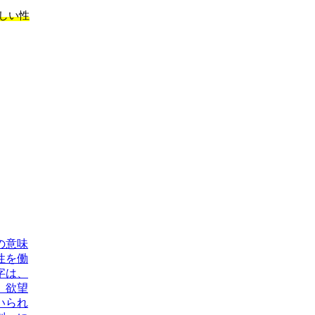
しい性
の意味
性を働
字は、
、欲望
いられ