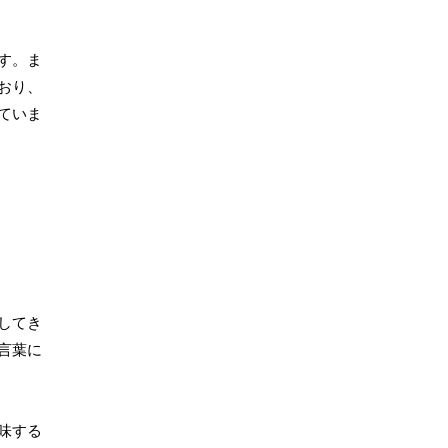
す。ま
おり、
ていま
してき
言葉に
味する