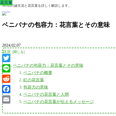
花言葉
花言葉
花言葉
花言葉
花言葉
花言葉
花言葉
365日の誕生花と花言葉を詳しく解説します。
ベニバナの包容力：花言葉とその意味
2024.02.07
目次
ベニバナの包容力：花言葉とその意味
Twitter
ベニバナの概要
Line
紅の花言葉
Reddit
包容力の意味
ベニバナの花言葉と人間
Facebook
ベニバナの花言葉が伝えるメッセージ
Email