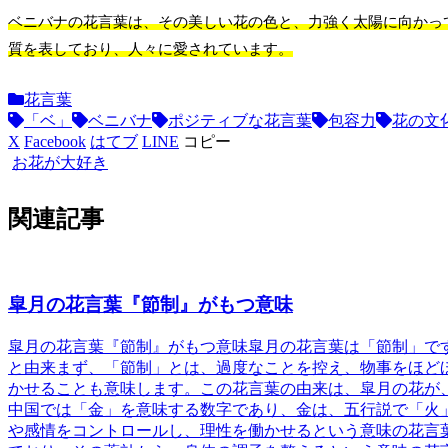
ベニバナの花言葉は、その美しい花の色と、力強く太陽に向かっ
質を表しており、人々に愛されています。
花言葉
「ベ」
ベニバナ
ポジティブな花言葉
包容力
花の文
X
Facebook
はてブ
LINE
コピー
お花が大好き
関連記事
皐月の花言葉『節制』がもつ意味
皐月の花言葉『節制』がもつ意味
皐月の花言葉は「節制」で
と由来
まず、「節制」とは、過度なことを控え、物事をほど
かせることも意味します。この花言葉の由来は、皐月の花が
中国では「金」を意味する数字であり、金は、五行説で「火
や感情をコントロールし、理性を働かせるという意味の花言