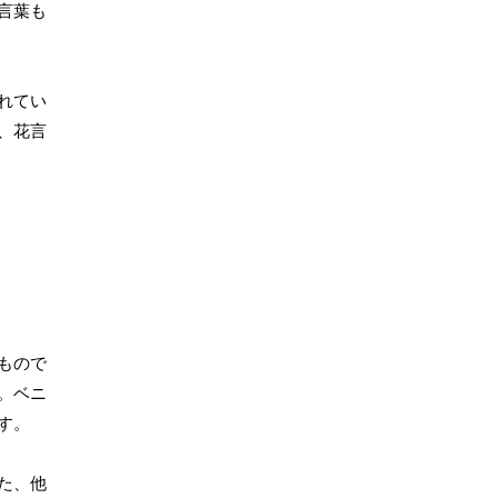
言葉も
れてい
、花言
もので
。ベニ
す。
た、他