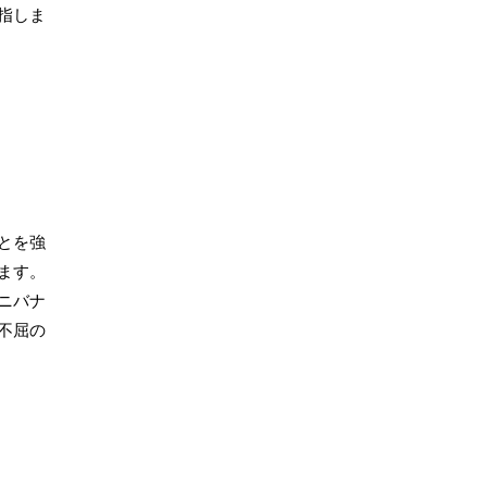
指しま
とを強
ます。
ニバナ
不屈の