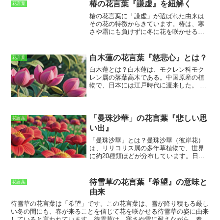
と
です。シザンサスの花は、切り花にして1週間ほど楽しむことがで
椿の花言葉『謙虚』を紐解く
花言葉
きます。また、シザンサスは乾燥に強く、水やりをあまりしなくても
椿の花言葉に「謙虚」が選ばれた由来は
育てることができます。そのため、初心者の方でも育てやすい花で
その花の特徴からきています。
椿は、寒
す。
シザンサスは、花壇や鉢植えで楽しむことができます
。花壇に植
さや霜にも負けずに冬に花を咲かせる花
えるときは、日当たりの良い場所を選びましょう。鉢植えで育てる場
木として親しまれています。そして、椿
合は、水はけの良い土を使用し、日当たりの良い場所に置きましょ
の赤い花は、そのまま血の色を象徴させ
う。シザンサスは、肥料をあまり必要としないので、肥料は控えめに
るほど、鮮やかで華やかです。
しかし、
与えましょう。シザンサスは、花言葉「いつまでも一緒に」の通り、
白木蓮の花言葉『慈悲心』とは？
花言葉
椿の花は、見る人にその華やかさを押し
大切な人に贈るのにぴったりの花です。また、その可愛らしい花姿
白木蓮とは？
白木蓮は、モクレン科モク
付けるような派手さは持ち合わせていま
は、お部屋を明るくしてくれます。シザンサスを育てて、花のある暮
レン属の落葉高木である。中国原産の植
せん。
むしろ、どこか控え目で、慎まし
らしを楽しんでみませんか。
物で、日本には江戸時代に渡来した。
高
い雰囲気を漂わせています。その姿が、
さは10～20mになり、春先に大きな白い
自己主張を控え、謙虚な心を持つ人にた
花を咲かせる。花びらは6～9枚で、直径
とえられ、花言葉に「謙虚」が選ばれた
10～15cmほど。花色は白または淡いピン
とされています。
椿は、日本だけでな
ク色をしている。果実は集合果で、長さ5
「曼珠沙華」の花言葉『悲しい思
く、中国や韓国でも古くから親しまれて
花言葉
～10cmほどの円柱形をしている。
白木蓮
きた花です。
中国では、椿は「富貴花」
い出』
は、その美しい花姿から古くから親しま
と呼ばれ、縁起の良い花として扱われて
「曼珠沙華」とは？
曼珠沙華（彼岸花）
れてきた植物である。日本では、平安時
います。韓国では、「トンベック」と呼
は、
リリコリス属の多年草植物
で、世界
代にはすでに観賞用として栽培されてい
ばれ、国の花にも指定されています。
椿
に約20種類ほどが分布しています。日本
た。現代でも、公園や庭園などに植えら
は、その花言葉から、贈り物としても最
では、
主に北海道から九州にかけて分布
れており、多くの人々に愛されている。
適です。
大切な人に「謙虚」な気持ちを
しており、9月から10月にかけて、赤い花
白木蓮の花言葉は「慈悲心」「高潔」
伝えたいときには、椿の花束を贈ってみ
を咲かせます。曼珠沙華は、日本各地に
「純潔」である。慈悲心は、他人を思い
てはいかがでしょうか。
待雪草の花言葉『希望』の意味と
花言葉
自生していますが、
特に彼岸の頃に咲く
やる心のことである。高潔は、清らかで
由来
ことから、別名「彼岸花」とも呼ばれて
高尚なことである。純潔は、汚れのない
います。
曼珠沙華は、
花言葉が「悲しい
ことである。
これらの花言葉は、白木蓮
待雪草の花言葉は「
希望
」です。この花言葉は、
雪が降り積もる厳し
思い出」
であることから、別名「幽霊
の白い花を連想させるものである。白い
い冬の間にも、春が来ることを信じて花を咲かせる待雪草の姿に由来
花」とも呼ばれています。これは、
曼珠
色は、清らかさや純粋さを象徴する色で
している
と言われています。待雪草は、寒さや雪に耐えながら、春が