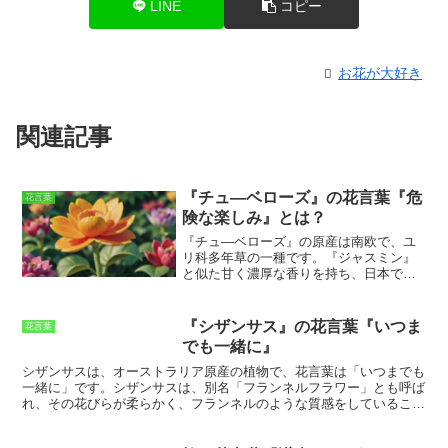
LINE
コピー
お花が大好き
関連記事
『チュ―ベローズ』の花言葉『危
花言葉
険な楽しみ』とは？
『チュ―ベローズ』
の原産は南欧で、ユ
リ科多年草の一種です。『ジャスミン』
と似た甘く濃厚な香りを持ち、日本では
古くから親しまれてきました。
『チュベ
ローズ』の花言葉は『危険な楽しみ』
で
すが、これは『チュベローズ』の香りが
『シザンサス』の花言葉『いつま
花言葉
とても強く、同時に人を魅了するように
でも一緒に』
働きかけることから付けられました。
「チューベローズ」の香りは、その甘く
シザンサスは、オーストラリア原産の植物で、花言葉は「いつまでも
濃厚な香りで人を惹きつけ、無防備に近
一緒に」
です。シザンサスは、別名「フランネルフラワー」とも呼ば
づいてしまったところを刺すというトゲ
れ、その花びらが柔らかく、フランネルのような質感をしていること
のある一面を持ち合わせていますから、
が由来しています。シザンサスの花は、白、ピンク、紫、青など、さ
注意して接する必要があるのです。
まざまな色があります。
シザンサスの特徴の一つは、花持ちが良いこ