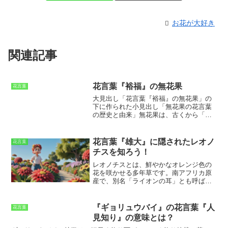
お花が大好き
関連記事
花言葉『裕福』の無花果
花言葉
大見出し「花言葉『裕福』の無花果」の
下に作られた小見出し「無花果の花言葉
の歴史と由来」
無花果は、古くから「裕
福」という花言葉を持つ果物です。
この
花言葉は、無花果が古代エジプトで神聖
な果物とされていたことに由来していま
花言葉『雄大』に隠されたレオノ
花言葉
す。古代エジプトでは、無花果は再生と
チスを知ろう！
豊饒の象徴とされ、人々から敬われてい
ました。そのため、無花果は裕福さの象
レオノチスとは、鮮やかなオレンジ色の
徴とされ、花言葉にも「裕福」という言
花を咲かせる多年草
です。南アフリカ原
葉が用いられるようになりました。ま
産で、別名「ライオンの耳」とも呼ばれ
た、無花果の花言葉は、無花果が生命力
ています。その理由は、花の形がライオ
の強さからきているともいわれていま
ンの耳に似ていることから由来していま
す。無花果は、乾燥地帯でも育つことが
す。レオノチスは、高さ1～2メートルほ
『ギョリュウバイ』の花言葉『人
花言葉
でき、また、害虫や病気にも強いという
どに成長し、花期は5月から10月頃です。
見知り』の意味とは？
特徴があります。この生命力の強さか
花言葉は「雄大」で、その花姿からつけ