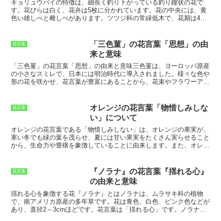
ら、無花果は「裕福」という花言葉を持
られました。レオノチスは、日当たりと
ギョリュウバイの特徴
は、細長く釣り下がっている釣り鐘状の花で
つようになりました。
水はけの良い場所を好み、耐寒性も強い
す。花びらは白く、花弁は5枚に分かれています。花の中央には、黄
ので、初心者でも育てやすい花です。ま
色い雄しべと雌しべがあります。ツツジ科の常緑低木で、花期は4～
た、レオノチスは、切り花として楽しむ
5月です。ギョリュウバイは、日当たりのよい場所で育ちます。水は
こともできます。
けの良い土を好みます。剪定は、花後に古い枝や枯れた枝を切り落と
します。ギョリュウバイは、病害虫に比較的強い木です。しかし、ア
「三色菫」の花言葉「思想」の由
花言葉
ブラムシやハダニが発生することがあります。アブラムシやハダニが
来と意味
発生した場合は、市販の殺虫剤を散布します。
「三色菫」の花言葉「思想」の由来と意味
三色菫は、ヨーロッパ原産
の小さなスミレで、日本には明治時代に導入されました。様々な色や
形の花を咲かせ、花言葉が豊富にあることから、花束やフラワーアレ
ンジメントに人気の花です。中でも、「思想」という花言葉は、三色
菫の花の独特の色合いと、人々の思考や感情を刺激するような性質に
由来しています。
なぜ「思想」が花言葉となったのか
三色菫の「思
オレンジの花言葉「物惜しみしな
花言葉
想」という花言葉の由来は、その花の色にあります。三色菫の花は、
い」について
紫、白、黄色の3色が混ざったような色合いをしています。この3色
は、それぞれ「知性」「純粋さ」「喜び」を表しており、これらが組
オレンジの花言葉である「物惜しみしない」
は、オレンジの果実が、
み合わさることで、「思想」という花言葉が生まれました。また、三
寒い冬でも緑の葉を茂らせ、夏には甘い果実をたくさん実らせること
色菫は、ヨーロッパでは「三位一体」の花として知られており、キリ
から、生命力や豊穣を象徴していることに由来します。また、オレン
スト教の三位一体説にちなんで名付けられました。このことから、三
ジは、キリスト教では、聖母マリアが受胎告知を受けた際に身に着け
色菫は、宗教的な意味も持ち、人々の思考や精神を高める力があると
ていた花とされ、純潔や清らかさの象徴とされています。このことか
信じられてきました。
ら、オレンジの花言葉は「物惜しみしない」だけでなく、「純潔」
『ノラナ』の花言葉『揺れる心』
花言葉
「清らかさ」という意味も持っています。オレンジの花言葉は、その
の由来と意味
華やかな花姿から、愛や美しさ、幸福を連想させ、結婚式のブーケや
花束によく用いられています。また、オレンジの花言葉は「物惜しみ
揺れる心を象徴する花『ノラナ』とは
ノラナは、ムラサキ科の植物
しない」ことから、ビジネスシーンでも、成功や繁栄を願って贈られ
で、南アメリカ原産の多年草です。花は青色、白色、ピンク色などが
ることもあります。
あり、直径2～3cmほどです。花言葉は「揺れる心」です。ノラナ
は、名前の由来が「ゆらゆらと揺れる」というラテン語の