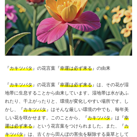
『
カキツバタ
』の花言葉『
幸運は必ず来る
』の由来
『
カキツバタ
』の花言葉『
幸運は必ず来る
』は、その花が湿
地帯に生息することから由来しています。湿地帯は水があふ
れたり、干上がったりと、環境が変化しやすい場所です。し
かし、『
カキツバタ
』はそんな厳しい環境の中でも、毎年美
しい花を咲かせます。このことから、『
カキツバタ
』は『
幸
運は必ず来る
』という花言葉をつけられました。また、『
カ
キツバタ
』は、古くから田んぼの害虫を駆除する薬草として