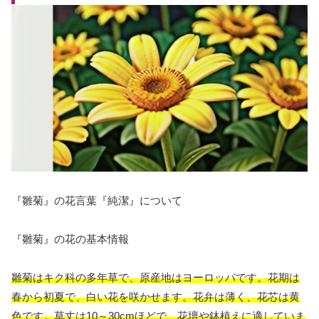
『雛菊』の花言葉『純潔』について
『雛菊』の花の基本情報
雛菊はキク科の多年草で、原産地はヨーロッパです。花期は
春から初夏で、白い花を咲かせます。花弁は薄く、花芯は黄
色です。草丈は10～30cmほどで、花壇や鉢植えに適していま