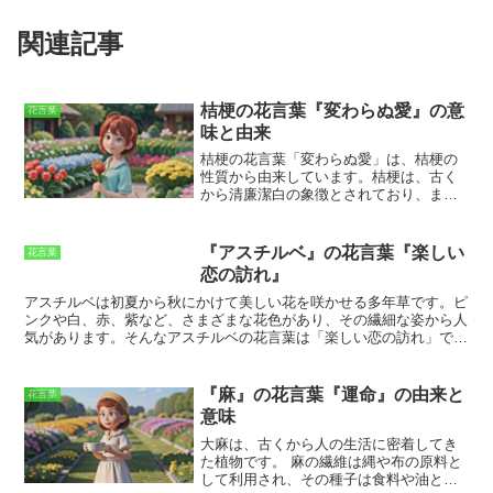
関連記事
桔梗の花言葉『変わらぬ愛』の意
花言葉
味と由来
桔梗の花言葉「変わらぬ愛」は、桔梗の
性質から由来しています。桔梗は、古く
から清廉潔白の象徴とされており、ま
た、どんな環境でも強く生き抜く花とし
ても知られています。
桔梗は、夏の暑さ
や冬の寒さに耐え、秋の初めまで花を咲
『アスチルベ』の花言葉『楽しい
花言葉
かせ続けます。また、花が枯れても種が
恋の訪れ』
残り、翌年また花を咲かせます。
このよ
うな桔梗の性質から、桔梗の花言葉は
アスチルベは初夏から秋にかけて美しい花を咲かせる多年草です。
ピ
「変わらぬ愛」となりました。桔梗の花
ンクや白、赤、紫など、さまざまな花色があり、その繊細な姿から人
は、愛する人への変わらぬ愛を表現する
気があります。そんなアスチルベの花言葉は「楽しい恋の訪れ」で
のに適した花です。
また、桔梗は、別れ
す。
アスチルベの花言葉の由来は、その可憐な花姿から来ていると言
た人への想いを忘れないという意味もあ
われています。
アスチルベの花は、小さい花が密集して咲いていて、
ります。桔梗の花は、離れていても、愛
まるでレースのようにも見えます。この可憐な花姿が、恋愛の始まり
『麻』の花言葉『運命』の由来と
花言葉
する人を思い続ける気持ちを表現するの
を連想させることから、「楽しい恋の訪れ」という花言葉がつけられ
意味
に適した花です。
たのでしょう。
アスチルベは、恋の始まりを告げる花として、ギフト
などにも人気があります。
また、アスチルベの花言葉は恋愛だけでな
大麻は、古くから人の生活に密着してき
く、友情や家族愛など、さまざまなシーンに贈ることができる花で
た植物です。
麻の繊維は縄や布の原料と
す。大切な人へのプレゼントとして、アスチルベの花を贈ってみては
して利用され、その種子は食料や油とし