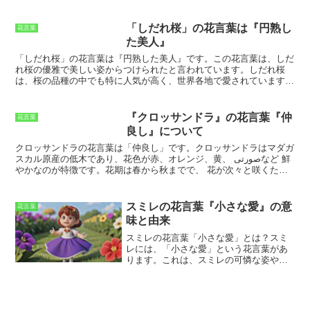
いかがでしょうか。
て利用されてきました。 麻は、世界各地
で栽培されており、それぞれの地域で独
自の文化や歴史を育んできました。日本
「しだれ桜」の花言葉は『円熟し
花言葉
では、縄文時代から麻の栽培が始まった
た美人』
とされ、弥生時代には麻を使った布が作
られるようになりました。 麻は、日本で
「しだれ桜」の花言葉は『円熟した美人』
です。この花言葉は、しだ
は神聖な植物とされ、神社のしめ縄や神
れ桜の優雅で美しい姿からつけられたと言われています。しだれ桜
輿の綱などの神事に使用されてきまし
は、桜の品種の中でも特に人気が高く、世界各地で愛されています。
た。 また、麻は、日常的に履かれる履物
日本国内では、特に東北地方で多く見られ、春の訪れを告げる花とし
である草履の原料としても使用されてき
て親しまれています。
しだれ桜の花言葉は、『円熟した美人』以外に
ました。中国では、麻の栽培は紀元前
も、『優美』、『気品』、『繊細』、『しとやか』などがあります。
『クロッサンドラ』の花言葉『仲
花言葉
4000年頃に始まり、麻を使った布は「布
これらの花言葉は、しだれ桜の持つ独特の雰囲気を表現しています。
良し』について
帛」と呼ばれていました。 布帛は、中国
しだれ桜は、その美しさだけでなく、花言葉も魅力的です。
では高級品とされ、皇帝や貴族階級の
クロッサンドラの花言葉は「
仲良し
」です。クロッサンドラは
マダガ
人々の衣服に使用されていました。 ま
スカル原産の低木
であり、花色が
赤、オレンジ、黄、 صورتی
など
鮮
た、麻は、中国では薬としても使用され
やか
なのが特徴です。花期は
春から秋
までで、
花が次々と咲く
た
ており、止血剤や鎮痛剤として用いられ
め、
観賞
することができます。クロッサンドラの花言葉である「
仲良
てきました。インドでは、麻は紀元前
し
」は、
花が群生している様子
や、
明るい花色が人々を明るくする
こ
2000年頃に栽培が始まり、麻を使った布
とから由来していると言われています。また、
花が長く咲く
ことか
スミレの花言葉『小さな愛』の意
花言葉
は「ガンジー布」と呼ばれていました。
ら、「
長寿
」という意味も込められています。
味と由来
ガンジー布は、インド独立運動の指導者
であるマハトマ・ガンジーが愛用してい
スミレの花言葉「小さな愛」とは？
スミ
たことから、その名が付きました。 ガン
レには、「小さな愛」という花言葉があ
ジー布は、インドでは庶民の衣服として
ります。これは、スミレの可憐な姿や、
広く使用されてきました。このように、
愛する人にさりげなく想いを伝えるとい
麻は、世界各地で栽培されており、それ
う意味があるからです。スミレは、ヨー
ぞれの地域で独自の文化や歴史を育んで
ロッパでは古くから愛の象徴として親し
きました。 麻は、人々の生活に密着した
まれており、イギリスではスミレの花束