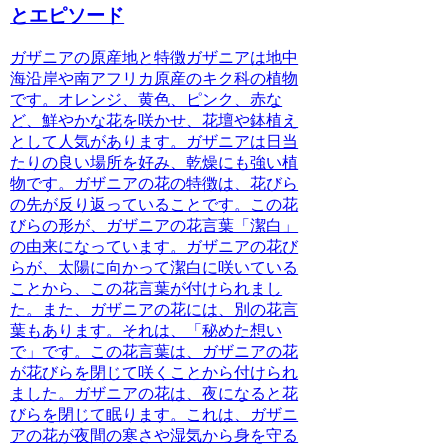
とエピソード
ガザニアの原産地と特徴
ガザニアは地中
海沿岸や南アフリカ原産のキク科の植物
です。オレンジ、黄色、ピンク、赤な
ど、鮮やかな花を咲かせ、花壇や鉢植え
として人気があります。ガザニアは日当
たりの良い場所を好み、乾燥にも強い植
物です。ガザニアの花の特徴は、花びら
の先が反り返っていることです。この花
びらの形が、
ガザニアの花言葉「潔白」
の由来になっています。ガザニアの花び
らが、太陽に向かって潔白に咲いている
ことから、この花言葉が付けられまし
た。また、ガザニアの花には、別の花言
葉もあります。それは、「
秘めた想い
で
」です。この花言葉は、ガザニアの花
が花びらを閉じて咲くことから付けられ
ました。ガザニアの花は、夜になると花
びらを閉じて眠ります。これは、ガザニ
アの花が夜間の寒さや湿気から身を守る