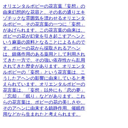
オリエンタルポピーの花言葉『妄想』の
由来
幻想的な花容と、その名の通りエキ
ゾチックな雰囲気を漂わせるオリエンタ
ルポピー。その花言葉の一つに「妄想」
があげられます。この花言葉の由来は、
ポピーの花が幻覚を引き起こすアヘンと
いう麻薬の原料となることによるもので
す。ポピーの花から採取されるアヘン
は、鎮痛作用のある薬用として利用され
てきた一方で、その強い依存性から乱用
されてきた歴史があります。オリエンタ
ルポピーの「妄想」という花言葉は、こ
うしたアヘンの影響に由来していると考
えられています。オリエンタルポピーの
花言葉は、「妄想」以外にも「恋の夢」
「忘却」「眠り」などがあります。これ
らの花言葉は、ポピーの花の美しさや、
そのアヘンに由来する鎮静作用、催眠作
用などから生まれたと考えられます。