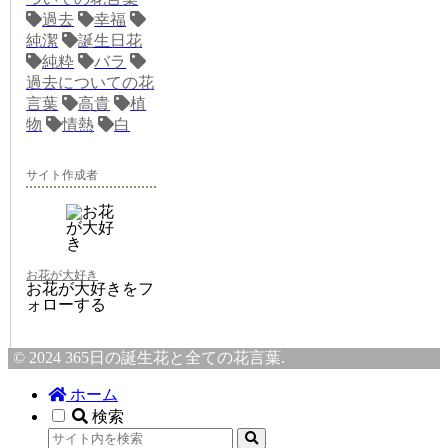
過去
幸福
純潔
誕生日花
純粋
バラ
過去についての花
言葉
高貴
植
物
情熱
白
サイト作成者
お花が大好き
お花が大好きをフ
ォローする
© 2024 365日の誕生花と全ての花言葉.
ホーム
検索