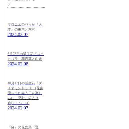
ジ
マロニエの花言葉『天
才』の由来と意味
2024.02.07
6月22日の誕生花『スイ
カズラ』花言葉と由来
2024.02.08
10月17日の誕生花『ダ
イヤモンドリリー(花言
葉→また会う日を楽し
みに、忍耐、箱入り
娘)』について
2024.02.07
『麻』の花言葉『運