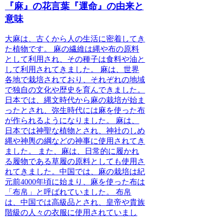
『麻』の花言葉『運命』の由来と
意味
大麻は、古くから人の生活に密着してき
た植物です。
麻の繊維は縄や布の原料
として利用され、その種子は食料や油と
して利用されてきました。 麻は、世界
各地で栽培されており、それぞれの地域
で独自の文化や歴史を育んできました。
日本では、縄文時代から麻の栽培が始ま
ったとされ、弥生時代には麻を使った布
が作られるようになりました。 麻は、
日本では神聖な植物とされ、神社のしめ
縄や神輿の綱などの神事に使用されてき
ました。 また、麻は、日常的に履かれ
る履物である草履の原料としても使用さ
れてきました。中国では、麻の栽培は紀
元前4000年頃に始まり、麻を使った布は
「布帛」と呼ばれていました。 布帛
は、中国では高級品とされ、皇帝や貴族
階級の人々の衣服に使用されていまし