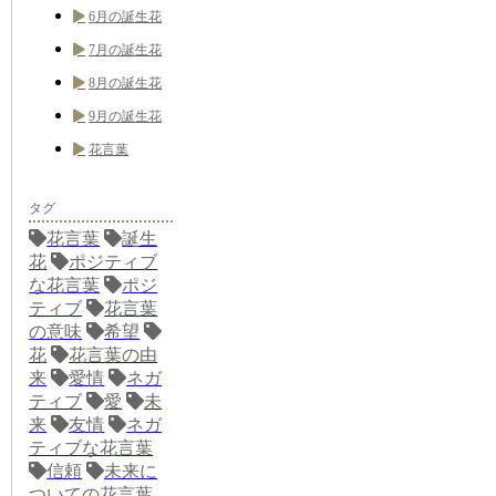
6月の誕生花
7月の誕生花
8月の誕生花
9月の誕生花
花言葉
タグ
花言葉
誕生
花
ポジティブ
な花言葉
ポジ
ティブ
花言葉
の意味
希望
花
花言葉の由
来
愛情
ネガ
ティブ
愛
未
来
友情
ネガ
ティブな花言葉
信頼
未来に
ついての花言葉