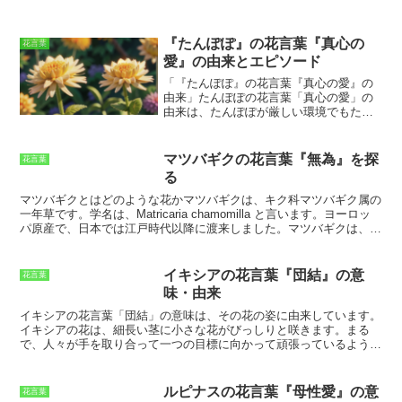
『たんぽぽ』の花言葉『真心の
花言葉
愛』の由来とエピソード
「『たんぽぽ』の花言葉『真心の愛』の
由来」
たんぽぽの花言葉「真心の愛」の
由来は、たんぽぽが厳しい環境でもたく
ましく咲くことから、愛する人のために
どんな困難にも負けずに頑張る姿に重ね
られたと考えられています。
また、たん
マツバギクの花言葉『無為』を探
花言葉
ぽぽの黄色い花色は、太陽の光を思わ
る
せ、希望や元気、前向きな気持ちを象徴
する色であるため、愛する人を励ました
マツバギクとはどのような花か
マツバギクは、キク科マツバギク属の
り、応援したりする気持ちを表す花言葉
一年草です。学名は、Matricaria chamomilla と言います。ヨーロッ
としても使われています。さらに、たん
パ原産で、日本では江戸時代以降に渡来しました。マツバギクは、高
ぽぽは綿毛を飛ばして種子を遠くへ運ぶ
さ20～60cmほどに生長し、茎は直立しています。葉は羽状に切れ込
ため、愛する人との絆を遠く離れていて
みが入っており、花は頭状花序を形成して咲きます。花色は白または
もつなぎ止めたいという願いを込めた花
黄色で、直径1～2cmほどです。開花期は5～9月で、特に6～7月に多
イキシアの花言葉『団結』の意
花言葉
言葉としても親しまれています。
く花を咲かせます。マツバギクは、日当たりの良い場所を好み、乾燥
味・由来
気味の水はけの良い土壌を好まれます。種をまいて増やすことができ
ます。マツバギクは、ハーブとしても知られており、花や葉を乾燥さ
イキシアの花言葉「団結」の意味
は、その花の姿に由来しています。
せてお茶にして飲用したり、アロマオイルや化粧品などに利用されま
イキシアの花は、細長い茎に小さな花がびっしりと咲きます。まる
す。また、マツバギクは、カモミールとも呼ばれ、カモミールティー
で、人々が手を取り合って一つの目標に向かって頑張っているように
として広く飲用されています。カモミールティーは、リラックス効果
見えることから、「団結」という花言葉がつきました。また、イキシ
や安眠効果があると言われています。
アの花は、花茎が細く曲がっています。強い風に吹かれても、折れた
り倒れたりすることなく、しなやかに風に揺れます。このことから、
ルピナスの花言葉『母性愛』の意
花言葉
イキシアの花は「しなやかな強さ」の象徴とされ、縁起の良い花とさ