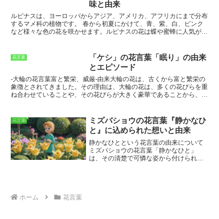
味と由来
れています。イキシアの花言葉「団結」は、人と人との絆を大切にす
る気持ちを思い出させてくれる言葉です。
ルピナスは、ヨーロッパからアジア、アメリカ、アフリカにまで分布
するマメ科の植物です。
春から初夏にかけて、青、紫、白、ピンク
など様々な色の花を咲かせます。ルピナスの花は蝶や蜜蜂に人気があ
り、また、切花としてもよく利用されます。 ルピナスの花言葉は、
「母性愛」
です。これは、ルピナスの花が母親が子供を育てる姿に似
ていることからつけられました。ルピナスの花は、多くの国で母親の
「ケシ」の花言葉「眠り」の由来
花言葉
日に贈られる花としても知られています。ルピナスの葉は、家畜の飼
とエピソード
料として利用されることもあります。また、ルピナスの種からは食用
油が採れます。ルピナスの種子は、また、タンパク質が豊富であるこ
-大輪の花言葉富と繁栄、威厳-
由来
大輪の花は、古くから富と繁栄の
とから、食品添加物としても使用されます。ルピナスの特徴は、
花が
象徴とされてきました。その理由は、大輪の花は、多くの花びらを重
縦長の穂状になって咲いていることです。
また、ルピナスの葉は掌
ね合わせていることや、その花びらが大きく豪華であることから、豊
状複葉で、5～9枚の小葉から構成されています。ルピナスの種子
かさや華やかさを連想させられるためです。また、大輪の花は、その
は、豆状の果実の中に含まれています。
大きさと美しさから、威厳や格式の高さを表す花としても用いられて
きました。
エピソード
古代ローマでは、大輪の花は、勝利の象徴とし
ミズバショウの花言葉『静かなひ
花言葉
て用いられていました。凱旋将軍が凱旋パレードを行う際、その頭に
と』に込められた想いと由来
は大輪の花が飾られた冠が載せられました。また、古代ギリシャで
は、大輪の花は、豊穣の女神デメテルの象徴として崇められていまし
静かなひとという花言葉の由来について
た。デメテルは、穀物や農作物を司る女神であり、大輪の花は、デメ
ミズバショウの花言葉「静かなひと」
テルの豊かさや恵みを象徴する花として人々に愛されていました。-
は、その清楚で可憐な姿から付けられた
美しい花言葉愛と美、純潔-
由来
美しい花は、古くから愛と美の象徴
といわれています。ミズバショウは、湿
とされてきました。その理由は、美しい花は、その美しさや華やかさ
地帯に生息する多年草で、白い花びらの
から、愛や美しさの感情を連想させられるためです。また、美しい花
ような部分は実際には仏炎苞と呼ばれる
は、その儚さや繊細さから、純潔や無垢を表す花としても用いられて
葉です。その中に小さな花が集まって咲
きました。
エピソード
古代ギリシャでは、美しい花は、愛の女神アフ
いています。ミズバショウは、早春から
ホーム
花言葉
ロディーテの象徴とされていましたが、同時に死と冥界の女神ペルセ
初夏にかけて花を咲かせ、その清々しい
ポネーの象徴でもありました。これは、美しい花は、その美しさや儚
香りは多くの人々を魅了します。また、