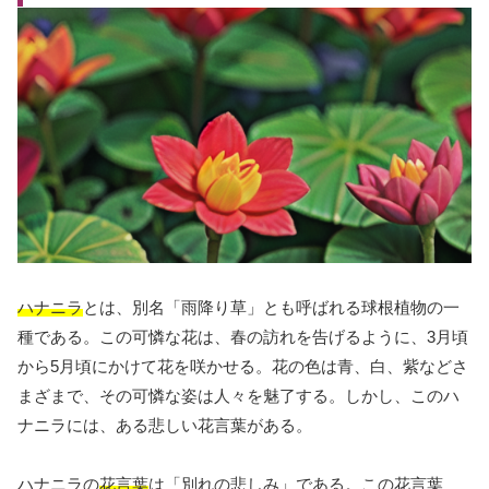
ハナニラ
とは、別名「雨降り草」とも呼ばれる球根植物の一
種である。この可憐な花は、春の訪れを告げるように、3月頃
から5月頃にかけて花を咲かせる。花の色は青、白、紫などさ
まざまで、その可憐な姿は人々を魅了する。しかし、このハ
ナニラには、ある悲しい花言葉がある。
ハナニラの
花言葉
は「別れの悲しみ」である。この花言葉