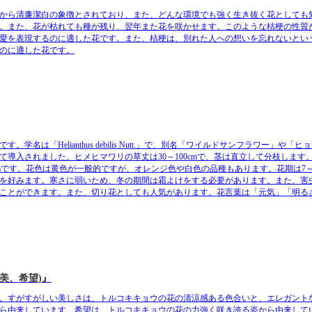
から清廉潔白の象徴とされており、また、どんな環境でも強く生き抜く花としても
。また、花が枯れても種が残り、翌年また花を咲かせます。
このような桔梗の性質
愛を表現するのに適した花です。
また、桔梗は、別れた人への想いを忘れないとい
のに適した花です。
は「Helianthus debilis Nutt.」で、別名「ワイルドサンフラワー」や「ヒ
導入されました。ヒメヒマワリの草丈は30～100cmで、茎は直立して分枝します
mです。花色は黄色が一般的ですが、オレンジ色や白色の品種もあります。花期は7～
を好みます。寒さに弱いため、冬の期間は霜よけをする必要があります。また、害
ことができます。また、切り花としても人気があります。花言葉は「元気」「明る
美、希望)』
。すがすがしい美しさは、トルコキキョウの花の清涼感ある色合いと、エレガント
ら由来しています。希望は、トルコキキョウの花の力強く咲き誇る姿から由来して