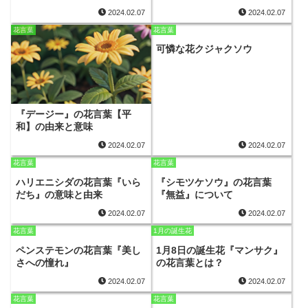
2024.02.07
2024.02.07
花言葉
花言葉
可憐な花クジャクソウ
『デージー』の花言葉【平
和】の由来と意味
2024.02.07
2024.02.07
花言葉
花言葉
ハリエニシダの花言葉『いら
『シモツケソウ』の花言葉
だち』の意味と由来
『無益』について
2024.02.07
2024.02.07
花言葉
1月の誕生花
ペンステモンの花言葉『美し
1月8日の誕生花『マンサク』
さへの憧れ』
の花言葉とは？
2024.02.07
2024.02.07
花言葉
花言葉