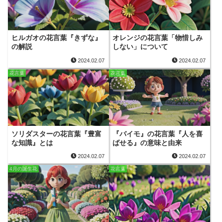
ヒルガオの花言葉『きずな』
オレンジの花言葉「物惜しみ
の解説
しない」について
2024.02.07
2024.02.07
花言葉
花言葉
ソリダスターの花言葉『豊富
『バイモ』の花言葉『人を喜
な知識』とは
ばせる』の意味と由来
2024.02.07
2024.02.07
4月の誕生花
花言葉