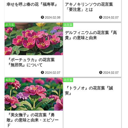
幸せを呼ぶ春の花『福寿草』
アキノキリンソウの花言葉
「要注意」とは
2024.02.08
2024.02.07
花言葉
花言葉
デルフィニウムの花言葉『高
貴』の意味と由来
『ポーチュラカ』の花言葉
『無邪気』について
2024.02.07
2024.02.07
花言葉
花言葉
『トラノオ』の花言葉『誠
実』
『美女撫子』の花言葉『勇
敢』の意味と由来・エピソー
ド