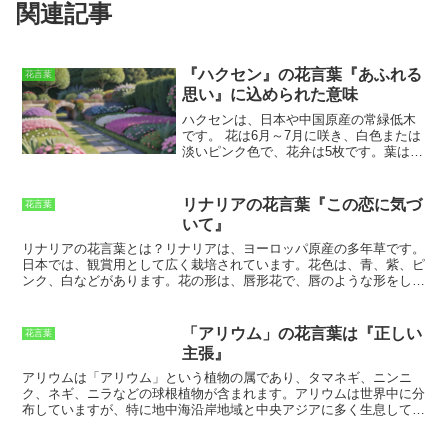
関連記事
『ハクセン』の花言葉『あふれる
花言葉
思い』に込められた意味
ハクセンは、日本や中国原産の常緑低木
です。
花は6月～7月に咲き、白色または
淡いピンク色で、花弁は5枚です。葉は互
生で、楕円形または卵形で、鋸歯があり
ます。
ハクセンは、古くから観賞用とし
て栽培されてきました。
中国では、唐の
リナリアの花言葉『この恋に気づ
花言葉
時代に宮廷で栽培されていたという記録
いて』
があります。日本では、平安時代の絵巻
物にハクセンが描かれていることから、
リナリアの花言葉とは？
リナリアは、ヨーロッパ原産の多年草です。
その頃から栽培されていたと考えられて
日本では、観賞用として広く栽培されています。花色は、青、紫、ピ
います。
ハクセンの花言葉は、「あふれ
ンク、白などがあります。花の形は、唇形花で、唇のような形をして
る思い」です。
これは、ハクセンの花が
います。リナリアの花言葉は、「この恋に気づいて」です。これは、
一度にたくさん咲くことに由来していま
恋する人が、想いを寄せる人に、自分の恋に気づいてほしいという願
す。また、ハクセンの花は、白い花弁と
いを込めた花言葉です。また、リナリアの花言葉には、「幸せな思い
「アリウム」の花言葉は『正しい
花言葉
黄色いおしべが特徴的であり、この色合
出」という意味もあります。これは、リナリアの花が、夏の間中、咲
主張』
いが「あふれる思い」を連想させるとい
き続けることからきています。夏の間中、咲き続けるリナリアの花を
う説もあります。
見ていると、幸せな気持ちになります。きっと、リナリアの花言葉
アリウムは「アリウム」という植物の属であり
、タマネギ、ニンニ
は、そんな気持ちからきているのでしょう。
ク、ネギ、ニラなどの球根植物が含まれます。アリウムは世界中に分
布していますが、特に地中海沿岸地域と中央アジアに多く生息してい
ます。アリウムの語源は「傷」を意味するラテン語の「アリウム」に
由来しています。これは、アリウムの球根が傷つけられると強い匂い