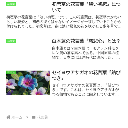
が出ることにちなんでいます。アリウムは古くから薬用として利用さ
初恋草の花言葉『淡い初恋』につ
花言葉
れてきました。古代エジプトでは、アリウムを傷の治療に使用してい
いて
ました。古代ギリシャでは、アリウムを消化不良や下痢の治療に使用
していました。古代ローマでは、アリウムを駆虫剤として使用してい
初恋草の花言葉は「淡い初恋」です。
この花言葉は、初恋草のかわい
ました。アリウムは現在でも、風邪や感染症の治療に使用されていま
らしい花姿と、初恋の淡くはかないイメージが一致していることから
す。アリウムは食用としても利用されています。アリウムの球根は、
付けられました。初恋草は、春に淡い紫色の花を咲かせる多年草で
生食、加熱調理の両方で食べることができます。アリウムの球根は、
す。花は小さく、花弁は5枚に分かれています。初恋草は、山野や路
ビタミンやミネラルが豊富です。アリウムの球根は、スープ、シチュ
傍などに自生しています。
初恋草の花言葉「淡い初恋」は、初恋の淡
ー、炒め物、サラダなどに使用されます。アリウムの球根は、乾燥さ
くはかないイメージをよく表しています。
初恋は、誰にとっても特別
白木蓮の花言葉『慈悲心』とは？
花言葉
せ、粉末にしてスパイスとしても使用されます。
なものです。それは、初めて人を好きになったときのことです。初恋
白木蓮とは？
白木蓮は、モクレン科モク
は、甘酸っぱく、切なく、そしてかけがえのないものです。しかし、
レン属の落葉高木である。中国原産の植
初恋はたいていはかないものです。それは、時間が経つにつれて、そ
物で、日本には江戸時代に渡来した。
高
の淡い思い出となってしまいます。
初恋草の花言葉「淡い初恋」は、
さは10～20mになり、春先に大きな白い
初恋の淡くはかないイメージを思い出させてくれます。
それは、初恋
花を咲かせる。花びらは6～9枚で、直径
の甘酸っぱさと切なさを思い出させてくれます。そして、初恋の思い
10～15cmほど。花色は白または淡いピン
出は、決して忘れることができません。
セイヨウアサガオの花言葉『結び
花言葉
ク色をしている。果実は集合果で、長さ5
つき』
～10cmほどの円柱形をしている。
白木蓮
は、その美しい花姿から古くから親しま
セイヨウアサガオの花言葉は、「結びつ
れてきた植物である。日本では、平安時
き」です。これは、セイヨウアサガオが
代にはすでに観賞用として栽培されてい
つる植物であることに由来しています。
た。現代でも、公園や庭園などに植えら
つるが絡み合う様子が、人々の絆を想起
れており、多くの人々に愛されている。
させるためです。また、セイヨウアサガ
白木蓮の花言葉は「慈悲心」「高潔」
オの花は、朝に咲いて夕方にはしぼんで
「純潔」である。慈悲心は、他人を思い
しまうことから、「儚さ」の花言葉も持
やる心のことである。高潔は、清らかで
っています。セイヨウアサガオは、夏に
ホーム
花言葉
高尚なことである。純潔は、汚れのない
よく見られる花です。朝顔とも呼ばれ、
ことである。
これらの花言葉は、白木蓮
その名の通り、朝に咲いて夕方にはしぼ