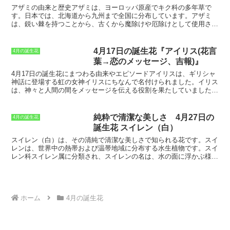
幸せな人生を送るという花言葉が付けられました。
アザミの由来と歴史アザミは、ヨーロッパ原産でキク科の多年草で
す。日本では、北海道から九州まで全国に分布しています。アザミ
は、鋭い棘を持つことから、古くから魔除けや厄除けとして使用され
てきました。また、アザミは、スコットランドの国花でもあることか
ら、スコットランド人の勇敢さの象徴とも言われています。
アザミ
は、ギリシャ語で「触れると痛む」という意味の「アカンサ」が語源
4月17日の誕生花『アイリス(花言
4月の誕生花
だと言われています。アザミは、ヨーロッパでは、古くから薬草とし
葉→恋のメッセージ、吉報)』
て使用されてきました。
アザミは、ヨーロッパでは、古くから魔除け
や厄除けとして使用されてきました。日本では、アザミは、江戸時代
4月17日の誕生花にまつわる由来やエピソード
アイリスは、ギリシャ
から観賞用として栽培されるようになりました。
アザミは、キク科の
神話に登場する虹の女神イリスにちなんで名付けられました。イリス
多年草で、ヨーロッパ原産です。日本には、平安時代の末期に渡来し
は、神々と人間の間をメッセージを伝える役割を果たしていました。
ました。アザミは、北海道から九州まで分布しています。アザミは、
そのため、アイリスの花言葉は「恋のメッセージ」や「吉報」となり
山野の草地や林縁などに自生しています。
ました。
また、アイリスには「剣」という別名もあります。これは、
アイリスの葉っぱが剣に似ていることから名付けられました。古くか
純粋で清潔な美しさ 4月27日の
4月の誕生花
らアイリスは、魔除けや厄除けの力があると信じられてきました。そ
誕生花 スイレン（白）
のため、玄関先にアイリスを飾る習慣がありました。
アイリスは、花
の色や形が美しいことから、観賞用として人気のある花です。また、
スイレン（白）は、その清純で清潔な美しさで知られる花
です。スイ
アイリスは、花壇や寄せ植えなど、さまざまな場所に植え付けること
レンは、世界中の熱帯および温帯地域に分布する水生植物です。スイ
ができます。育て方も簡単なので、初心者でも安心して育てることが
レン科スイレン属に分類され、スイレンの名は、水の面に浮かぶ様子
できます。
が「擂り鉢（すりばち）」に似ていることに由来します。スイレン
（白）の花は、白く美しい花弁が特徴です。花弁は厚く、丸みを帯び
た形で、中心部に向かって絞り込まれています。スイレン（白）の花
は、水面に浮かぶように咲きます。花茎は長く、水面から伸びてきま
す。スイレン（白）の花は、初夏から秋にかけて咲きます。
ホーム
4月の誕生花