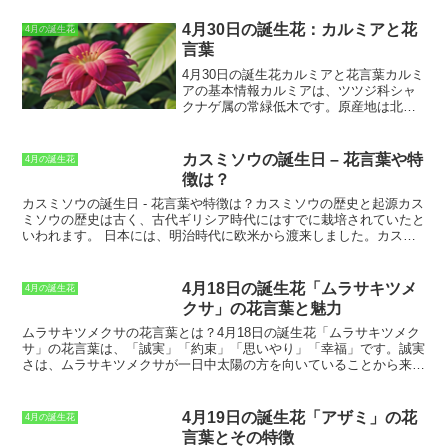
4月30日の誕生花：カルミアと花
4月の誕生花
言葉
4月30日の誕生花カルミアと花言葉
カルミ
アの基本情報
カルミアは、ツツジ科シャ
クナゲ属の常緑低木です。原産地は北ア
メリカ東部で、カナダからフロリダまで
分布しています。日本では、北海道から
九州まで分布しています。花期は4～5月
カスミソウの誕生日 – 花言葉や特
4月の誕生花
で、淡いピンク色の釣鐘状の花を咲かせ
徴は？
ます。花言葉は「清楚」「堅実」「忍
耐」です。名前の由来は、古代ギリシャ
カスミソウの誕生日 - 花言葉や特徴は？カスミソウの歴史と起源
カス
の神話に登場するカルミオペにちなんで
ミソウの歴史は古く、古代ギリシア時代にはすでに栽培されていたと
います。カルミオペは、ヘラ（女神）の
いわれます。
日本には、明治時代に欧米から渡来しました。カスミ
娘で、ゼウスの愛人でした。ゼウスとカ
ソウは、ヨーロッパでは「愛情の花」として愛されている花で、花言
ルミオペの間には、ポセイドンとデメテ
葉は「無垢な愛」「清らかな心」です。カスミソウは、白い小さな花
ルが生まれました。カルミアの花は、そ
をたくさん咲かせるのが特徴です。花びらは細長く、ふわふわとして
4月18日の誕生花「ムラサキツメ
4月の誕生花
の美しさから、多くの人々に愛されてい
いて、まるで霞がかかったように見えます。カスミソウは、他の花を
クサ」の花言葉と魅力
ます。
引き立てる役割を果たすことから、「脇役の花」とも呼ばれていま
す。しかし、カスミソウ自体も、清楚で可憐な花です。カスミソウ
ムラサキツメクサの花言葉とは？
4月18日の誕生花「ムラサキツメク
は、育てやすい花です。日当たりの良い場所を好みますが、半日陰で
サ」の花言葉は、「誠実」「約束」「思いやり」「幸福」です。誠実
も育ちます。水やりは、土が乾いたらたっぷりと与えます。カスミソ
さは、ムラサキツメクサが一日中太陽の方を向いていることから来て
ウは、切花にして楽しむこともできます。切花にした場合は、水替え
いるといわれています。約束は、ムラサキツメクサの可憐な花姿か
をすると長持ちします。
ら、私とあなたの約束を永遠に守るという誓いの花言葉が付けられま
した。思いやりは、ムラサキツメクサの小さな花が集まって咲いてい
4月19日の誕生花「アザミ」の花
4月の誕生花
る様子から、お互いを思いやり、助け合って生きていくという花言葉
言葉とその特徴
が付けられました。幸福は、ムラサキツメクサの鮮やかな紫色から、