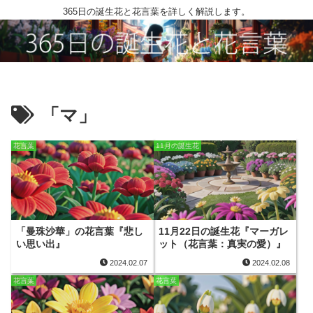
365日の誕生花と花言葉を詳しく解説します。
「マ」
花言葉
11月の誕生花
「曼珠沙華」の花言葉『悲し
11月22日の誕生花『マーガレ
い思い出』
ット（花言葉：真実の愛）』
2024.02.07
2024.02.08
花言葉
花言葉