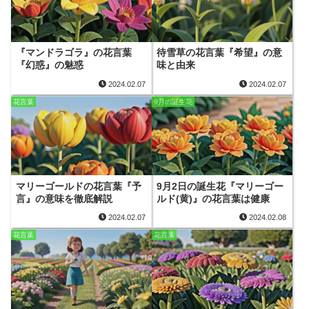
『マンドラゴラ』の花言葉
待雪草の花言葉『希望』の意
『幻惑』の魅惑
味と由来
2024.02.07
2024.02.07
花言葉
9月の誕生花
マリーゴールドの花言葉『予
9月2日の誕生花『マリーゴー
言』の意味を徹底解説
ルド(黄)』の花言葉は健康
2024.02.07
2024.02.08
花言葉
花言葉