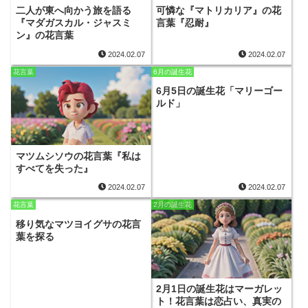
二人が東へ向かう旅を語る
可憐な『マトリカリア』の花
『マダガスカル・ジャスミ
言葉『忍耐』
ン』の花言葉
2024.02.07
2024.02.07
花言葉
6月の誕生花
6月5日の誕生花「マリーゴー
ルド」
マツムシソウの花言葉『私は
すべてを失った』
2024.02.07
2024.02.07
花言葉
2月の誕生花
移り気なマツヨイグサの花言
葉を探る
2月1日の誕生花はマーガレッ
ト！花言葉は恋占い、真実の