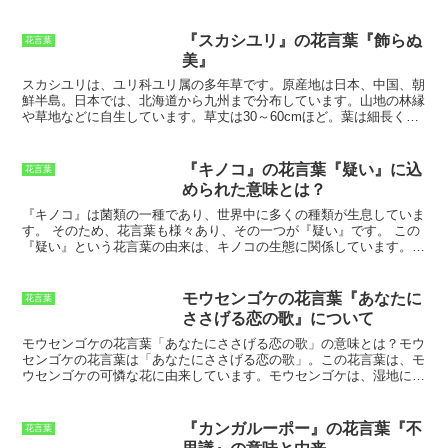
『スカシユリ』の花言葉『飾らぬ
花言葉
美』
スカシユリ
は、ユリ科ユリ属の多年草です。原産地は日本、中国、朝
鮮半島。日本では、北海道から九州まで分布しています。山地の林縁
や草地などに自生しています。草丈は30～60cmほど。葉は細長く、
互生しています。花期は6～7月。花色は白または淡紅色で、花弁は6
枚です。花弁には、紫色の斑点が入っています。スカシユリは、その
清楚な美しさから、古くから親しまれています。スカシユリは、別名
『キノコ』の花言葉『疑い』に込
花言葉
で「鉄砲ユリ」とも呼ばれています。これは、花の形が鉄砲に似てい
められた意味とは？
ることから名付けられました。スカシユリは、ユリの中でも特に丈夫
で育てやすい種類です。日当たりと水はけの良い場所で育てると、よ
『キノコ』は菌類の一種であり、世界中に多くの種類が生息していま
く育ちます。耐寒性も強く、寒冷地でも屋外で冬越しさせることがで
す。
そのため、花言葉も様々あり、その一つが『疑い』です。 この
きます。
『疑い』という花言葉の由来は、キノコの生態に関係しています。
キノコは、地中や樹木などに生息しており、その姿は地面からニョキ
ニョキと生えているものが多く見られます。 しかし、キノコの中に
は、毒キノコと呼ばれる種類が存在し、食べると食中毒を起こす場合
モウセンゴケの花言葉『あなたに
花言葉
があります。 そのため、キノコを食べる際には、毒キノコかどうか
ささげる恋の歌』について
をしっかりと見分ける必要があります。 キノコの毒性は、その種類
によって異なり、中には非常に強い毒を持つものも存在します。誤っ
モウセンゴケの花言葉「あなたにささげる恋の歌」の意味とは？
モウ
て毒キノコを食べてしまうと、最悪の場合、死に至ることもありま
センゴケの花言葉は「あなたにささげる恋の歌」。
この花言葉は、モ
す。 そのため、キノコを食べる際には、十分に注意する必要があり
ウセンゴケの可憐な花に由来しています。モウセンゴケは、湿地に生
ます。キノコの毒性は、その種類によって異なり、中には非常に強い
息する多年草で、捕虫食性植物として知られています。葉に粘液を分
毒を持つものも存在します。誤って毒キノコを食べてしまうと、最悪
泌して虫を捕まえ、その虫を消化して栄養分として吸収します。モウ
の場合、死に至ることもあります。 そのため、キノコを食べる際に
センゴケの花は、5月から7月頃にかけて咲きます。花色は白または
『カンガルーポー』の花言葉『不
花言葉
は、十分に注意する必要があります。
ピンクで、直径は1センチメートルほどです。花びらは5枚で、花弁