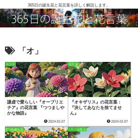
365日の誕生花と花言葉を詳しく解説します。
「オ」
花言葉
花言葉
謙虚で愛らしい『オーブリエ
『オキザリス』の花言葉：
チア』の花言葉 『つつましや
『決してあなたを捨てませ
かな物語』
ん』
2024.02.07
2024.02.07
2月の誕生花
1月の誕生花