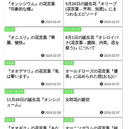
『オンシジウム』の花言葉
5月26日の誕生花『オリーブ
『印象的な瞳』
(花言葉→平和、知恵)』にま
つわるエピソード
2024.02.07
2024.02.07
花言葉
8月の誕生花
『オニユリ』の花言葉『華
8月1日の誕生花『オシロイバ
麗、愉快』
ナ(花言葉→臆病、内気、恋を
疑う)』について
2024.02.07
2024.02.07
花言葉
花言葉
『オオデマリ』の花言葉『私
オールドローズの花言葉『優
は誓います』
美』に込められた想(おも)い
2024.02.07
2024.02.07
11月の誕生花
花言葉
11月28日の誕生花『オンシジ
女郎花の親切
ューム』
2024.02.08
2024.02.07
花言葉
花言葉
『オオギク』の花言葉『あな
オーニソガラムの花言葉『純