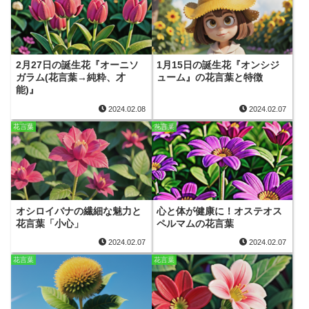
2月27日の誕生花『オーニソ
1月15日の誕生花『オンシジ
ガラム(花言葉→純粋、才
ューム』の花言葉と特徴
能)』
2024.02.08
2024.02.07
花言葉
花言葉
オシロイバナの繊細な魅力と
心と体が健康に！オステオス
花言葉「小心」
ペルマムの花言葉
2024.02.07
2024.02.07
花言葉
花言葉