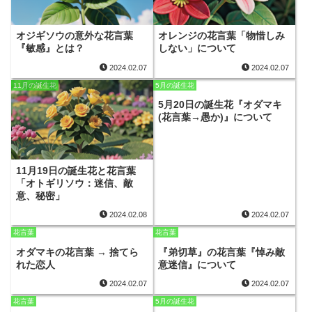
オジギソウの意外な花言葉
オレンジの花言葉「物惜しみ
『敏感』とは？
しない」について
2024.02.07
2024.02.07
11月の誕生花
5月の誕生花
5月20日の誕生花『オダマキ
(花言葉→愚か)』について
11月19日の誕生花と花言葉
「オトギリソウ：迷信、敵
意、秘密」
2024.02.08
2024.02.07
花言葉
花言葉
オダマキの花言葉 → 捨てら
『弟切草』の花言葉『悼み敵
れた恋人
意迷信』について
2024.02.07
2024.02.07
花言葉
5月の誕生花