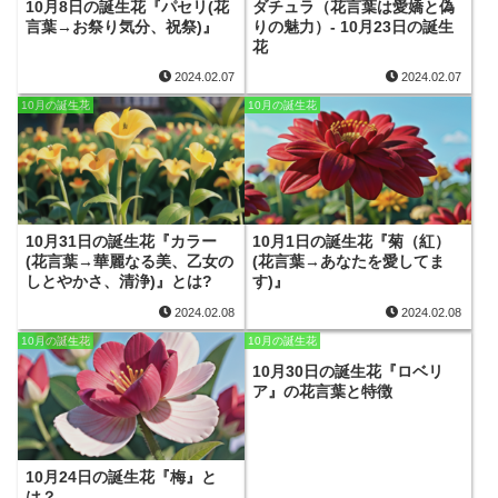
10月8日の誕生花『パセリ(花
ダチュラ（花言葉は愛嬌と偽
言葉→お祭り気分、祝祭)』
りの魅力）- 10月23日の誕生
花
2024.02.07
2024.02.07
10月の誕生花
10月の誕生花
10月31日の誕生花『カラー
10月1日の誕生花『菊（紅）
(花言葉→華麗なる美、乙女の
(花言葉→あなたを愛してま
しとやかさ、清浄)』とは?
す)』
2024.02.08
2024.02.08
10月の誕生花
10月の誕生花
10月30日の誕生花『ロベリ
ア』の花言葉と特徴
10月24日の誕生花『梅』と
は？