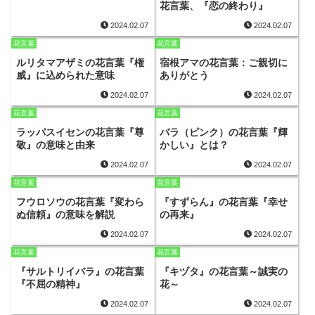
花言葉、『恋の終わり』
2024.02.07
2024.02.07
花言葉
花言葉
ルリタマアザミの花言葉『権
宿根アマの花言葉：ご親切に
威』に込められた意味
ありがとう
2024.02.07
2024.02.07
花言葉
花言葉
ラッパスイセンの花言葉『尊
バラ（ピンク）の花言葉『輝
敬』の意味と由来
かしい』とは？
2024.02.07
2024.02.07
花言葉
花言葉
フウロソウの花言葉『変わら
『すずらん』の花言葉『幸せ
ぬ信頼』の意味を解説
の再来』
2024.02.07
2024.02.07
花言葉
花言葉
『サルトリイバラ』の花言葉
『キヅタ』の花言葉～誠実の
『不屈の精神』
花～
2024.02.07
2024.02.07