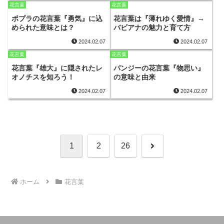
花言葉
花言葉
ポプラの花言葉『勇気』に込
花言葉は『薄れゆく愛情』→
められた意味とは？
バビアナの魅力と育て方
2024.02.07
2024.02.07
花言葉
花言葉
花言葉『雄大』に隠されたレ
パンジーの花言葉『物思い』
オノチスを知ろう！
の意味と由来
2024.02.07
2024.02.07
次
1
2
26
へ
ホーム
花言葉