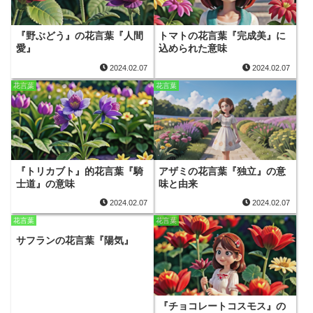
『野ぶどう』の花言葉『人間
トマトの花言葉『完成美』に
愛』
込められた意味
2024.02.07
2024.02.07
花言葉
花言葉
『トリカブト』的花言葉『騎
アザミの花言葉『独立』の意
士道』の意味
味と由来
2024.02.07
2024.02.07
花言葉
花言葉
サフランの花言葉『陽気』
『チョコレートコスモス』の