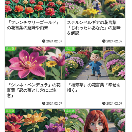
『フレンチマリーゴールド』
ステルンベルギアの花言葉
の花言葉の意味や由来
「じれったいあなた」の意味
を解説
2024.02.07
2024.02.07
花言葉
花言葉
『シレネ・ペンデュラ』の花
『福寿草』の花言葉『幸せを
言葉『恋の落とし穴にご注
招く』
意』
2024.02.07
2024.02.07
花言葉
花言葉