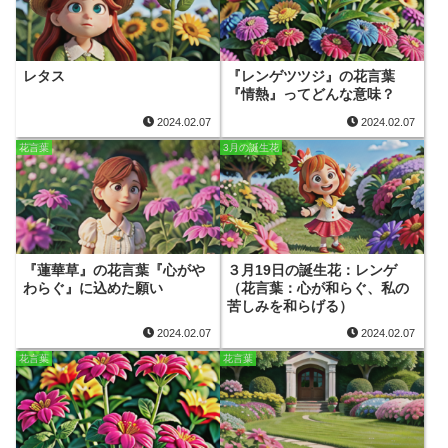
レタス
『レンゲツツジ』の花言葉
『情熱』ってどんな意味？
2024.02.07
2024.02.07
花言葉
3月の誕生花
『蓮華草』の花言葉『心がや
３月19日の誕生花：レンゲ
わらぐ』に込めた願い
（花言葉：心が和らぐ、私の
苦しみを和らげる）
2024.02.07
2024.02.07
花言葉
花言葉