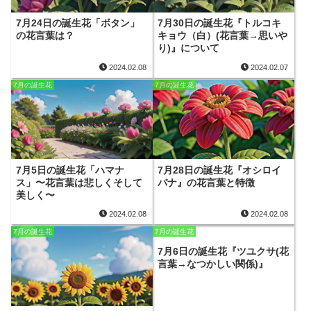
7月24日の誕生花「ボタン」
7月30日の誕生花『トルコキ
の花言葉は？
キョウ（白）(花言葉→思いや
り)』について
2024.02.08
2024.02.07
7月の誕生花
7月の誕生花
7月5日の誕生花「ハマナ
7月28日の誕生花『オシロイ
ス」〜花言葉は悲しくそして
バナ』の花言葉と特徴
美しく〜
2024.02.08
2024.02.08
7月の誕生花
7月の誕生花
7月6日の誕生花『ツユクサ(花
言葉→なつかしい関係)』