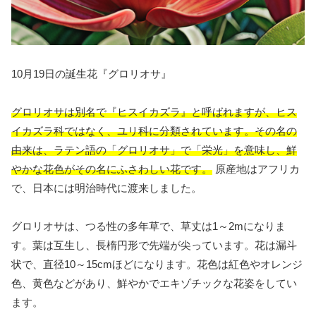
10月19日の誕生花『グロリオサ』
グロリオサは別名で『ヒスイカズラ』と呼ばれますが、ヒス
イカズラ科ではなく、ユリ科に分類されています。その名の
由来は、ラテン語の「グロリオサ」で「栄光」を意味し、鮮
やかな花色がその名にふさわしい花です。
原産地はアフリカ
で、日本には明治時代に渡来しました。
グロリオサは、つる性の多年草で、草丈は1～2mになりま
す。葉は互生し、長楕円形で先端が尖っています。花は漏斗
状で、直径10～15cmほどになります。花色は紅色やオレンジ
色、黄色などがあり、鮮やかでエキゾチックな花姿をしてい
ます。