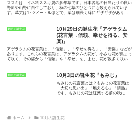
花は、ひっそりと咲いては散っていくため、どこか儚げな印象を与え
ススキ
は、イネ科ススキ属の多年草です。日本各地の日当たりの良い
ます。また、ワレモコウの花は生薬としても利用され、止血薬や整腸
野原や山野に自生しており、秋の七草のひとつにも数えられていま
薬などとして用いられてきました。ワレモコウの花には、タンニンや
す。草丈は1～2メートルほどで、葉は細長く縁にギザギザがありま
サポニンなどの成分が含まれており、これらの成分が止血や整腸など
す。ススキの花期は9～11月で、穂は長さ10～20センチほど。銀白色
の効果を発揮すると考えられています。しかし、ワレモコウの花は毒
の穂が風に揺れる様子はとても美しいです。ススキは、切り花やドラ
性があるので、民間薬として利用する場合は注意が必要です。
イフラワーとして利用されるほか、屋根葺きや飼料としても古くから
10月29日の誕生花『アゲラタム
10月の誕生花
利用されてきました。
ススキの花言葉
は、「清々しさ」「純粋」「謙
(花言葉→信頼、幸せを得る、安
虚」「不屈の精神」です。ススキのまっすぐに伸びた姿や、風に揺れ
楽)』
る姿から由来しています。ススキは、秋を代表する花として、古くか
ら日本人に愛されてきた花です。秋の七草のひとつにも数えられ、観
アゲラタムの花言葉は、「信頼」、「幸せを得る」、「安楽」などが
賞用や薬用として利用されてきました。ススキの花言葉は、「清々し
あります。
これらの花言葉は、アゲラタムの花が、小さな花が集まっ
さ」「純粋」「謙虚」「不屈の精神」です。これらの花言葉は、スス
て咲く、その姿から「信頼」や「幸せ」を、また、花が数多く咲いて
キのまっすぐに伸びた姿や、風に揺れる姿を見て感じたものが込めら
いて、その光景が安らぎを与えてくれることから「安楽」という花言
れています。ススキは、清々しく純粋な心を持ち、謙虚で不屈の精神
葉を連想させます。
アゲラタムは、メキシコや中央アメリカ原産の多
を持った人に贈りたい花です。
年草で、日本では一年草として扱われています。
草丈は20～60cm程
10月3日の誕生花『もみじ』
10月の誕生花
度で、花色は青、白、ピンク、紫などがあります。花期は6～10月
もみじの花言葉とは？
もみじの花言葉は
で、夏の間中咲き続けます。アゲラタムは、花壇や鉢植えに適した花
「大切な思い出」「燃える心」「情熱」
で、初心者でも簡単に育てることができます。
花言葉が「信頼」、
です。もみじの花は紅葉する前の秋に咲
「幸せを得る」、「安楽」であることから、アゲラタムは誕生日プレ
くことから、過ぎ去った夏の恋や思い出
ゼントや記念日の贈り物に最適です。
また、アゲラタムの花は、切り
を象徴する花とされています。情熱的な
花にしても長く楽しめます。
赤い花は、燃えるような愛や情熱を表
し、大切な思い出は、もみじの紅葉のよ
うに鮮やかに色づいていくことを表して
ホーム
10月の誕生花
います。もみじの花言葉は、秋の季節に
ぴったりな言葉で、大切な人に思いを伝
えるのにふさわしい花です。