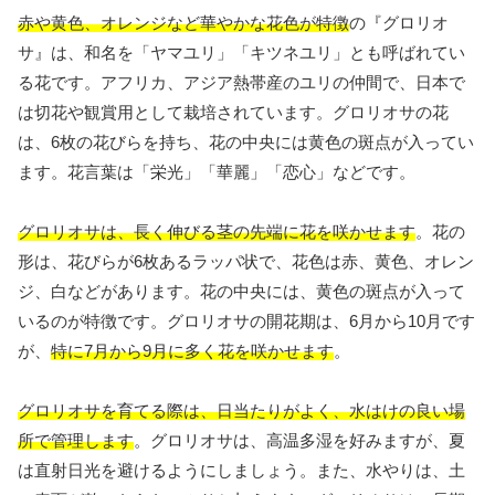
赤や黄色、オレンジなど華やかな花色が特徴
の『グロリオ
サ』は、和名を「ヤマユリ」「キツネユリ」とも呼ばれてい
る花です。アフリカ、アジア熱帯産のユリの仲間で、日本で
は切花や観賞用として栽培されています。グロリオサの花
は、6枚の花びらを持ち、花の中央には黄色の斑点が入ってい
ます。花言葉は「栄光」「華麗」「恋心」などです。
グロリオサは、長く伸びる茎の先端に花を咲かせます
。花の
形は、花びらが6枚あるラッパ状で、花色は赤、黄色、オレン
ジ、白などがあります。花の中央には、黄色の斑点が入って
いるのが特徴です。グロリオサの開花期は、6月から10月です
が、
特に7月から9月に多く花を咲かせます
。
グロリオサを育てる際は、日当たりがよく、水はけの良い場
所で管理します
。グロリオサは、高温多湿を好みますが、夏
は直射日光を避けるようにしましょう。また、水やりは、土