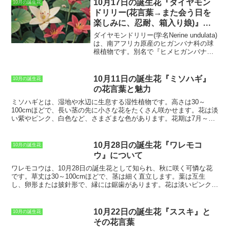
10月17日の誕生花『ダイヤモン
10月の誕生花
ドリリー(花言葉→また会う日を
楽しみに、忍耐、箱入り娘)』に
ついて
ダイヤモンドリリー(学名Nerine undulata)
は、南アフリカ原産のヒガンバナ科の球
根植物です。別名で『ヒメヒガンバナ』
とも呼ばれています。
その優美な花姿
と、ダイヤモンドのように輝く花弁が特
徴です。ダイヤモンドリリーは、秋に開
10月11日の誕生花『ミソハギ』
10月の誕生花
花する多年草で、高さは30～60cmほどに
の花言葉と魅力
なります。葉は細長く、花茎の先端に紅
色の花を咲かせます。花弁は6枚で、波打
ミソハギ
とは、湿地や水辺に生息する湿性植物です。高さは30～
つような形をしています。ダイヤモンド
100cmほどで、長い茎の先に小さな花をたくさん咲かせます。花は淡
リリーの名前の由来は、その花弁がダイ
い紫やピンク、白色など、さまざまな色があります。花期は7月～10
ヤモンドのように輝くことと、葉が百合
月頃で、秋になると紅葉します。
ミソハギ
は、古くから日本人に親し
に似ていることからきています。また、
まれてきた花です。万葉集には、「みそはぎの 花をば袖に 采して」
「ダイヤモンドのように永遠の愛を象徴
という歌が詠まれています。これは、
ミソハギ
の花を摘んで袖に挿し
10月28日の誕生花『ワレモコ
10月の誕生花
する花」という説もあります。
て、野遊びをした様子を詠んだ歌です。
ミソハギ
は、花言葉もたくさ
ウ』について
んあります。「優美」「しとやか」「謙虚」「清純」「貞操」など、
いずれも
ミソハギ
の可憐な姿にふさわしい花言葉です。
ワレモコウ
は、10月28日の誕生花として知られ、秋に咲く可憐な花
です。草丈は30～100cmほどで、茎は細く直立します。葉は互生
し、卵形または披針形で、縁には鋸歯があります。花は淡いピンク色
または白色で、小花が多数集まって穂状または円錐状の花序を形成し
ます。花期は8～10月頃で、秋の野原や山道などで見ることができま
す。
ワレモコウ
の花言葉は、「哀れ」「悲しみ」「忍耐」「謙虚」な
10月22日の誕生花『ススキ』と
10月の誕生花
どです。この花言葉は、ワレモコウの花が小さく可憐で、秋の風に揺
その花言葉
れて散っていく様子に由来していると言われています。ワレモコウの