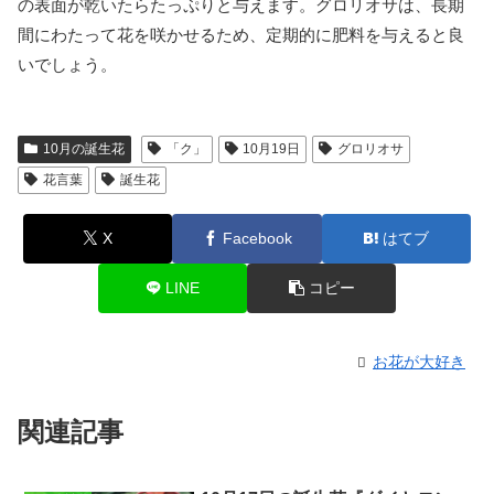
の表面が乾いたらたっぷりと与えます。グロリオサは、長期
間にわたって花を咲かせるため、定期的に肥料を与えると良
いでしょう。
10月の誕生花
「ク」
10月19日
グロリオサ
花言葉
誕生花
X
Facebook
はてブ
LINE
コピー
お花が大好き
関連記事