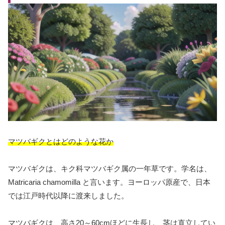
マツバギクとはどのような花か
マツバギクは、キク科マツバギク属の一年草です。学名は、
Matricaria chamomilla と言います。ヨーロッパ原産で、日本
では江戸時代以降に渡来しました。
マツバギクは、高さ20～60cmほどに生長し、茎は直立してい