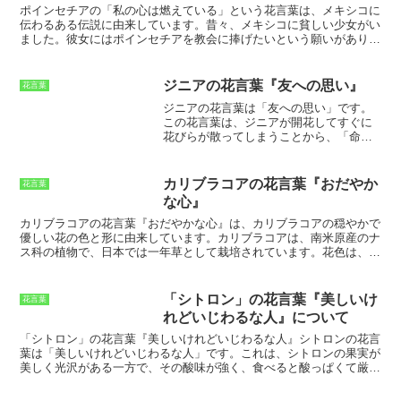
も楽しむことができます。
花瓶に活けて部屋に飾れば、一味違った雰
ポインセチアの「私の心は燃えている」という花言葉は、メキシコに
囲気を演出できる
でしょう。
伝わるある伝説に由来
しています。昔々、メキシコに貧しい少女がい
ました。彼女にはポインセチアを教会に捧げたいという願いがありま
したが、お金がなく、何もできませんでした。そこで彼女は、野原で
生えていた雑草を集めて、教会に捧げました。すると、その雑草が美
しいポインセチアに変わり、教会を飾りました。その様子を見た人々
ジニアの花言葉『友への思い』
花言葉
は、少女の純粋な心が花を咲かせたと信じ、ポインセチアに「私の心
ジニアの花言葉は
「友への思い」
です。
は燃えている」という花言葉をつけました。この花言葉は、ポインセ
この花言葉は、ジニアが開花してすぐに
チアの赤い色が、少女の燃えるような情熱を表現していると考えられ
花びらが散ってしまうことから、
「命の
ています。
儚さ」
や
「人生の短さ」
を連想させるこ
とからつけられたと言われています。ま
た、ジニアの花は、
「元気」
や
「明る
カリブラコアの花言葉『おだやか
花言葉
い」
という花言葉も持っています。これ
な心』
は、ジニアの花が、夏から秋にかけて長
く咲き続けることから、
「生命力の強
カリブラコアの花言葉『おだやかな心』
は、カリブラコアの穏やかで
さ」
を連想させることからつけられたと
優しい花の色と形に由来しています。カリブラコアは、南米原産のナ
言われています。ジニアの花は、
ス科の植物で、日本では一年草として栽培されています。花色は、
「赤」
、
「ピンク」
、
「白」
、
「黄」
な
白、ピンク、赤、紫、黄色など、とても豊富です。花の形は、ラッパ
ど、さまざまな花色の種類があります。
状で、花びらの縁が波打っているのが特徴です。カリブラコアは、と
ジニアの花は、
「花壇」
や
「鉢植え」
、
ても丈夫な植物で、育てやすいのが特徴です。日当たりの良い場所を
「シトロン」の花言葉『美しいけ
花言葉
「切り花」
として広く親しまれていま
好みますが、半日陰でも育てることができます。水やりは、土の表面
れどいじわるな人』について
す。
が乾いたらたっぷりと与えます。肥料は、月に1回程度、緩効性肥料
を与えれば十分です。カリブラコアは、こまめに摘心することで、花
「シトロン」の花言葉
『美しいけれどいじわるな人』
シトロンの花言
をたくさん咲かせることができます。また、花が咲き終わったら、花
葉は
「美しいけれどいじわるな人」
です。これは、シトロンの果実が
柄を摘み取ることで、新しい花を咲かせることができます。
美しく光沢がある一方で、その酸味が強く、食べると酸っぱくて厳し
いことから由来しています。また、シトロンの樹はトゲが多く、うっ
かり触ると怪我をしてしまうことから、
「いじわるな人」
というイメ