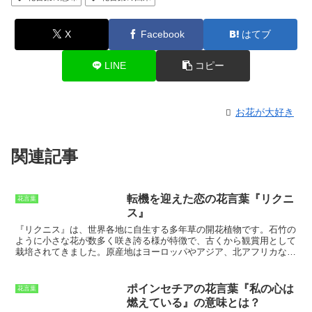
X
Facebook
はてブ
LINE
コピー
お花が大好き
関連記事
転機を迎えた恋の花言葉『リクニ
花言葉
ス』
『リクニス』
は、世界各地に自生する多年草の開花植物です。
石竹の
ように小さな花が数多く咲き誇る様
が特徴で、古くから観賞用として
栽培されてきました。原産地はヨーロッパやアジア、北アフリカなど
と言われていますが、現在では世界中の温帯地域で広く栽培されてお
り、日本では、主に花壇や鉢植えなどで楽しまれています。リクニス
の花言葉は「
愛の告白
」「
純潔
」「
無垢
」です。その可憐な見た目
ポインセチアの花言葉『私の心は
花言葉
や、花が長く咲き続けることから、贈り物や記念品としても人気があ
燃えている』の意味とは？
ります。また、リクニスは、花壇や鉢植えだけでなく、切り花として