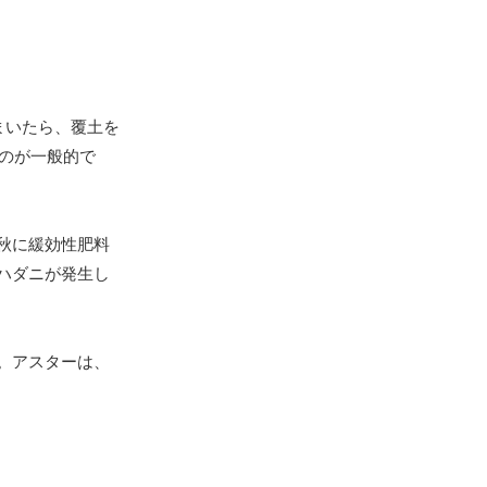
まいたら、覆土を
うのが一般的で
秋に緩効性肥料
ハダニが発生し
。アスターは、