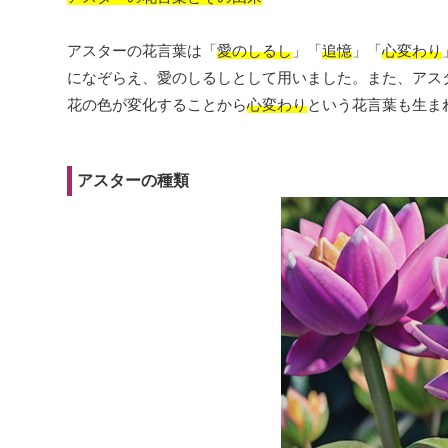
アスターの花言葉は「
愛のしるし
」「
追憶
」「
心変わり
になぞらえ、愛のしるしとして用いました。また、アス
花の色が変化することから
心変わり
という花言葉も生ま
アスターの種類