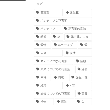
タグ
花言葉
誕生花
ポジティブな花言葉
ポジティブ
花言葉の意味
希望
花
花言葉の由来
愛情
ネガティブ
愛
未来
友情
ネガティブな花言葉
信頼
未来についての花言葉
過去
幸福
純潔
誕生日花
純粋
バラ
過去についての花言葉
高貴
植物
情熱
白