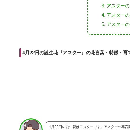
r
m
i
アスターの
e
a
t
アスターの
b
i
アスターの
o
l
o
k
4月22日の誕生花『アスター』の花言葉・特徴・育
4月22日の誕生花はアスターです。アスターの花言