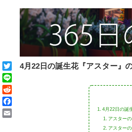
4月22日の誕生花『アスター』
T
w
L
i
i
R
t
n
e
4月22日の
F
t
e
d
アスターの
a
e
E
d
アスターの
c