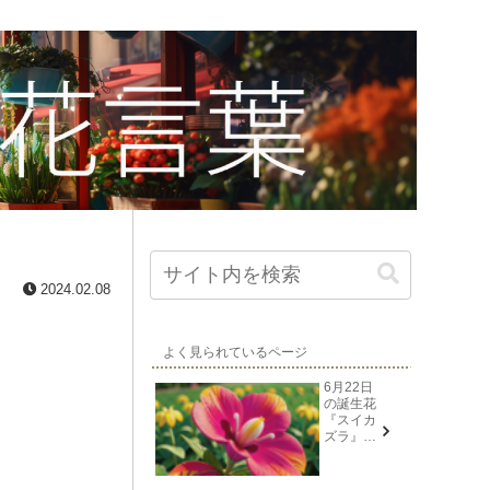
2024.02.08
よく見られているページ
6月22日
の誕生花
『スイカ
ズラ』花
言葉と由
来