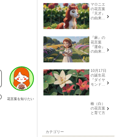
マロニエ
の花言葉
『天才』
の由来と
意味
『麻』の
花言葉
『運命』
の由来と
意味
10月17日
の誕生花
『ダイヤ
モンドリ
リー(花言
葉→また
会う日を
花言葉を知りたい
楽しみ
椿（白）
に、忍
の花言葉
耐、箱入
と育て方
り娘)』に
ついて
カテゴリー