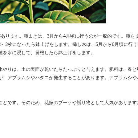
があります。種まきは、3月から4月頃に行うのが一般的です。種を
～3枚になったら鉢上げをします。挿し木は、5月から6月頃に行
し穂を水に浸して、発根したら鉢上げをします。
水やりは、土の表面が乾いたらたっぷりと与えます。肥料は、春と
が、アブラムシやハダニが発生することがあります。アブラムシや
などです。そのため、花嫁のブーケや贈り物として人気があります