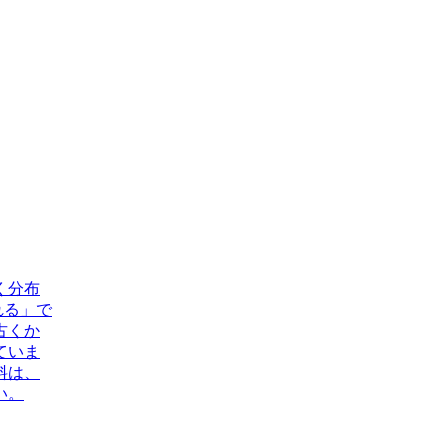
く分布
れる」で
古くか
ていま
料は、
い。