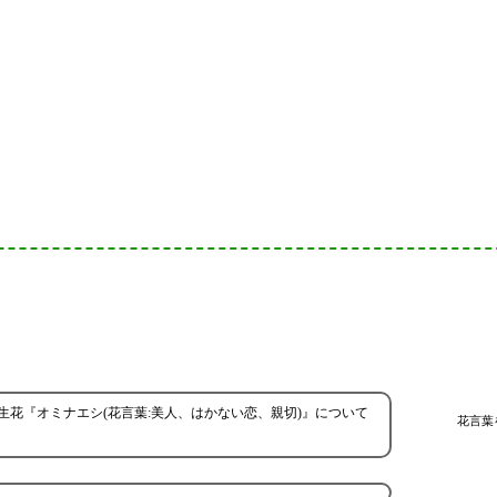
誕生花『オミナエシ(花言葉:美人、はかない恋、親切)』について
花言葉