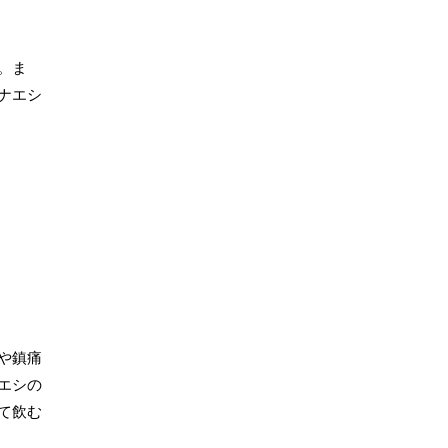
。ま
ナエシ
や鎮痛
エシの
て飲む