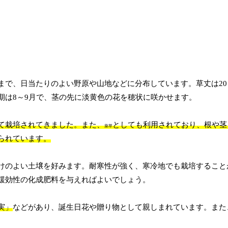
で、日当たりのよい野原や山地などに分布しています。草丈は20～
期は8～9月で、茎の先に淡黄色の花を穂状に咲かせます。
て栽培されてきました。また、
としても利用されており
、根や茎
薬草
られています。
けのよい土壌を好みます。耐寒性が強く、寒冷地でも栽培すること
緩効性の化成肥料を与えればよいでしょう。
実」
などがあり、誕生日花や贈り物として親しまれています。また