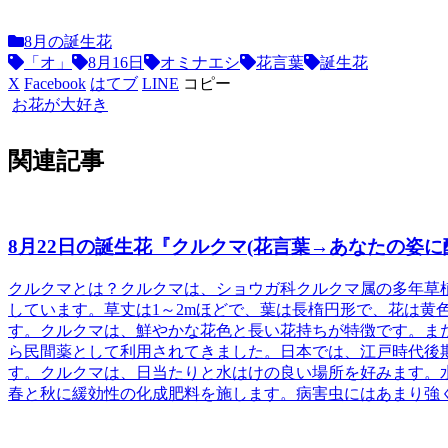
8月の誕生花
「オ」
8月16日
オミナエシ
花言葉
誕生花
X
Facebook
はてブ
LINE
コピー
お花が大好き
関連記事
8月22日の誕生花『クルクマ(花言葉→あなたの姿に
クルクマとは？
クルクマは、ショウガ科クルクマ属の多年草
しています。草丈は1～2mほどで、葉は長楕円形で、花は黄
す。クルクマは、鮮やかな花色と長い花持ちが特徴です。ま
ら民間薬として利用されてきました。日本では、江戸時代後
す。クルクマは、日当たりと水はけの良い場所を好みます。
春と秋に緩効性の化成肥料を施します。病害虫にはあまり強