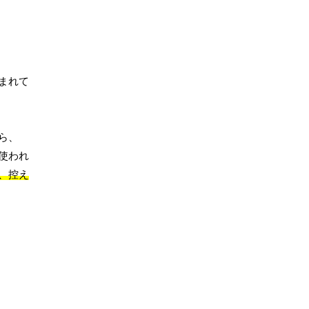
まれて
ら、
使われ
、控え