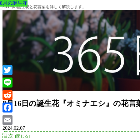
8月の誕生花
8月の誕生花
8月の誕生花
8月の誕生花
8月の誕生花
8月の誕生花
8月の誕生花
365日の誕生花と花言葉を詳しく解説します。
Twitter
Line
8月16日の誕生花『オミナエシ』の花言
Reddit
Facebook
2024.02.07
Email
目次