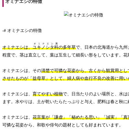
オミナエシの特徴
-# オミナエシの特徴
オミナエシ属
オミナエシは、
ユキノシタ科
の多年草
で、日本の北海道から九州ま
程度で、茎は直立して、葉は互生して細長い形をしています。花
オミナエシは、その
清楚で可憐な花姿から、古くから観賞用とし
させたものが「益母草」として、婦人病や血行不良の改善に用い
オミナエシは、
育てやすい植物
で、日当たりのよい場所と、水は
ます。水やりは、土が乾いたらたっぷりと与え、肥料は春と秋に
オミナエシは、
花言葉が「謙虚」「秘めたる思い」「誠実」「真
可憐な花姿から、和歌や俳句の題材としても好まれています。