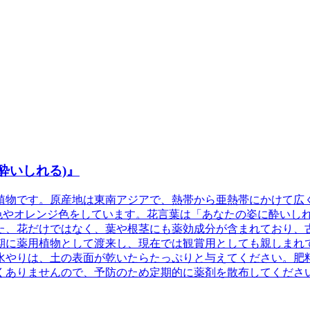
酔いしれる)』
植物です。原産地は東南アジアで、熱帯から亜熱帯にかけて広
色やオレンジ色をしています。花言葉は「あなたの姿に酔いし
た、花だけではなく、葉や根茎にも薬効成分が含まれており、
期に薬用植物として渡来し、現在では観賞用としても親しまれ
水やりは、土の表面が乾いたらたっぷりと与えてください。肥
くありませんので、予防のため定期的に薬剤を散布してくださ