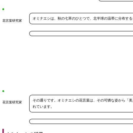
オミナエシは、秋の七草のひとつで、北半球の温帯に分布する
花言葉研究家
その通りです。オミナエシの花言葉は、その可憐な姿から「美
花言葉研究家
れています。