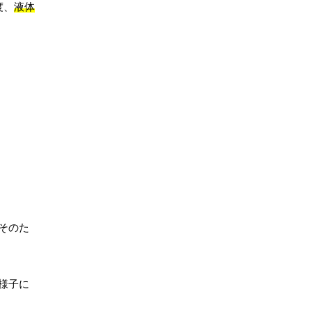
度、
液体
そのた
様子に