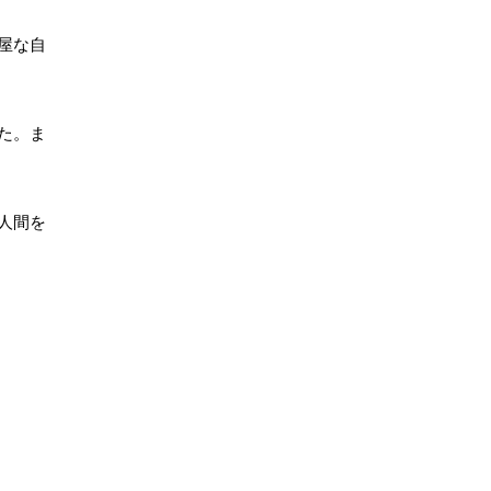
屋な自
た。ま
人間を