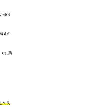
が茂り
替えの
すぐに薬
しの良