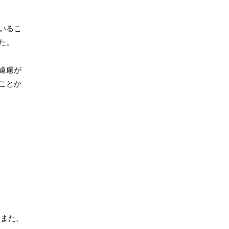
いるこ
た。
遠慮が
ことか
。また、