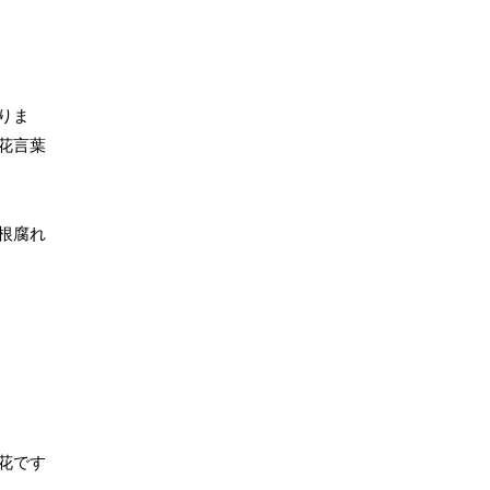
りま
花言葉
根腐れ
花です