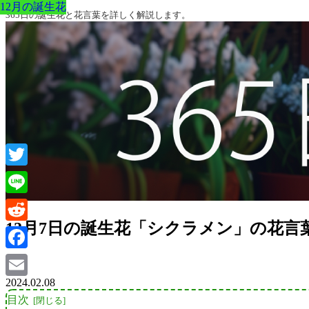
12月の誕生花
12月の誕生花
12月の誕生花
12月の誕生花
12月の誕生花
12月の誕生花
12月の誕生花
365日の誕生花と花言葉を詳しく解説します。
Twitter
Line
12月7日の誕生花「シクラメン」の花言
Reddit
Facebook
2024.02.08
Email
目次