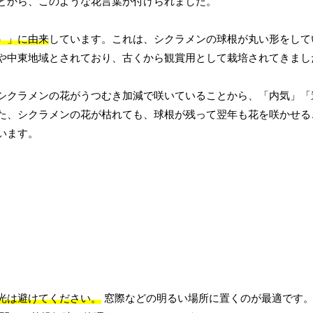
とから、このような花言葉が付けられました。
円）」に由来
しています。これは、シクラメンの球根が丸い形をして
や中東地域とされており、古くから観賞用として栽培されてきまし
シクラメンの花がうつむき加減で咲いていることから、「内気」「
た、シクラメンの花が枯れても、球根が残って翌年も花を咲かせる
います。
光は避けてください。
窓際などの明るい場所に置くのが最適です