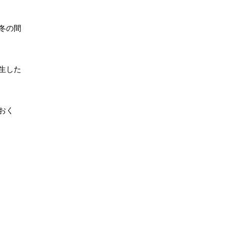
冬の間
生した
おく