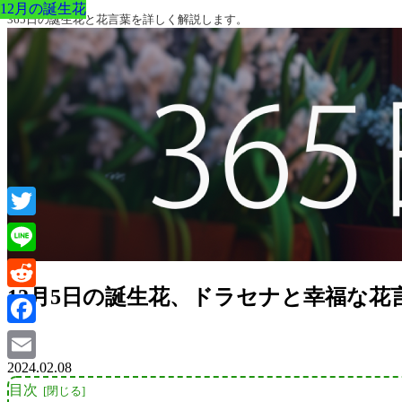
12月の誕生花
12月の誕生花
12月の誕生花
12月の誕生花
12月の誕生花
12月の誕生花
12月の誕生花
365日の誕生花と花言葉を詳しく解説します。
Twitter
Line
12月5日の誕生花、ドラセナと幸福な花
Reddit
Facebook
2024.02.08
Email
目次