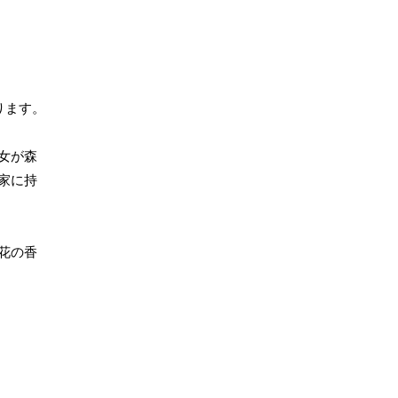
ります。
女が森
家に持
花の香