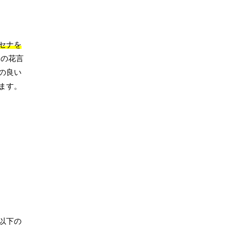
セナを
らの花言
の良い
ます。
以下の