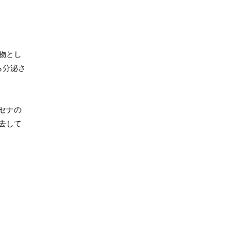
物とし
ら分泌さ
セナの
去して