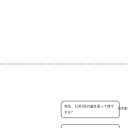
先生、12月5日の誕生花って何で
花言葉
すか?