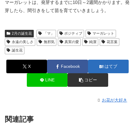
マーガレットは、発芽するまでに10日～2週間かかります。発
芽したら、間引きをして苗を育てていきましょう。
2月の誕生花
「マ」
ポジティブ
マーガレット
永遠の美しさ
無邪気
真実の愛
純潔
花言葉
誕生花
X
Facebook
はてブ
LINE
コピー
お花が大好き
関連記事