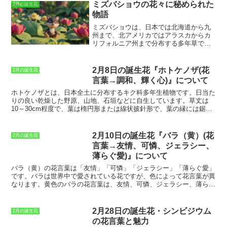
ミズバショウの花々に秘められた
2月の誕生花
物語
ミズバショウは、日本では北海道から九
州まで、北アメリカではアラスカからカ
リフォルニア州まで分布する多年草で
す。
湿地に生息し、白い花を咲かせま
す。ミズバショウの花は、花びらがな
く、仏炎苞と呼ばれる苞葉が花のように
2月8日の誕生花『ホトケノザ(花
2月の誕生花
見えるのが特徴です。仏炎苞は、通常は
言葉→調和、輝く心)』について
白ですが、ピンクや黄緑色などの品種も
あります。ミズバショウは、湿地帯に生
ホトケノザとは、日本全土に分布するキク科多年生植物
です。日当た
息するため、水辺を好む植物です。ま
りの良い乾燥した野原、山地、石垣などに自生しています。草丈は
た、日当たりを好むため、湿地帯の中で
10～30cm程度で、葉は楕円形または線状披針形で、葉の縁には鋸歯
も日当たりの良い場所に生息していま
があります。花期は2月から3月で、淡い青紫色の花を咲かせます。
す。ミズバショウの花は、4月から6月頃
ホトケノザは、古くから薬草として利用されてきました。
花や葉に
に見頃を迎えます。白い花が湿地帯に咲
は、咳止め、痰切り、利尿などの効果があると言われています。ま
2月10日の誕生花『バラ（黄）(花
2月の誕生花
く姿は、とても美しいです。ミズバショ
た、民間療法では、ホトケノザを干して煎じたお茶を飲用すると、風
言葉→友情、可憐、ジェラシー、
ウは、日本古来から親しまれている植物
邪やインフルエンザの予防に効果があるとされています。
ホトケノザ
薄らぐ愛)』について
です。万葉集には「水際（ミズハ）の
は、花壇や鉢植えで栽培することもできます。
日当たりの良い場所を
花」として登場し、古くから人々に愛さ
好み、水はけの良い土壌を好むので、水やりは控えめにしましょう。
バラ（黄）の花言葉は「友情」「可憐」「ジェラシー」「薄らぐ愛」
れてきました。また、ミズバショウは、
また、肥料を与えすぎると徒長するので、注意が必要です。
ホトケノ
です。バラは世界中で愛されている花ですが、色によって花言葉が異
湿地帯の貴重な植物として、環境保護の
ザは、花言葉が「調和」と「輝く心」です。
調和とは、異なるものが
なります。黄色のバラの花言葉は、友情、可憐、ジェラシー、薄らぐ
シンボルともなっています。
うまく融合することを意味し、輝く心とは、明るく前向きな心を意味
愛です。友情は、バラが人々に愛され、贈り物として親しまれている
します。ホトケノザは、この花言葉のように、異なるものがうまく融
ことに由来しています。可憐は、バラの美しさと華やかさを表してい
合して輝く心を育むことができる花です。
ます。ジェラシーは、バラのトゲが鋭く、人を傷つける可能性がある
2月28日の誕生花・シンビジウム
2月の誕生花
ことに由来しています。薄らぐ愛は、バラの花が散りやすいことに由
の花言葉と魅力
来しています。 バラはギリシャ神話のアフロディーテ（美と愛と豊