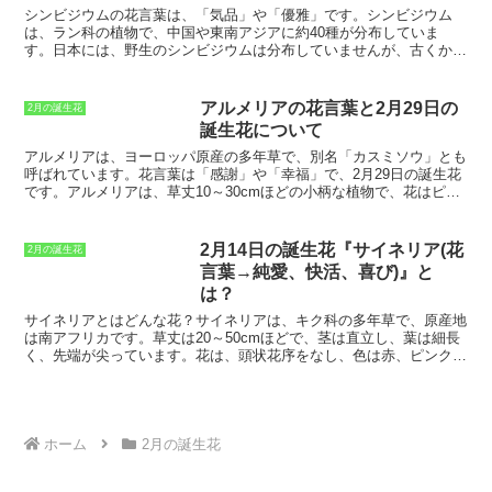
穣の女神）、ローマ神話のウェヌス（美と愛と豊穣の女神）に愛され
シンビジウムの花言葉
は、「気品」や「優雅」です。シンビジウム
た花でもあり、花言葉にはそのような意味が込められているのかもし
は、ラン科の植物で、中国や東南アジアに約40種が分布していま
れません。
す。日本には、野生のシンビジウムは分布していませんが、古くから
園芸品種として栽培されてきました。シンビジウムの花は、花弁が大
きく、豪華絢爛な姿をしています。また、花色も豊富で、白、ピン
ク、赤、黄、紫など様々な色があります。シンビジウムは、花もちが
アルメリアの花言葉と2月29日の
2月の誕生花
良く、1カ月以上も楽しむことができます。また、シンビジウムは、
誕生花について
比較的育てやすい植物で、初心者でも簡単に栽培することができま
す。シンビジウムは、「気品」や「優雅」という花言葉を持つことか
アルメリア
は、ヨーロッパ原産の多年草で、別名「カスミソウ」とも
ら、プレゼントとしても人気があります。シンビジウムの花をプレゼ
呼ばれています。花言葉は「感謝」や「幸福」で、2月29日の誕生花
ントすると、「あなたの気品と優雅さを称賛します」という意味を伝
です。アルメリアは、草丈10～30cmほどの小柄な植物で、花はピン
えることができます。
ク、白、青、紫などさまざまな色があります。花期は5～8月で、夏
になると小さな花をたくさん咲かせます。アルメリアは、花壇や鉢植
えにして楽しむことができます。また、ドライフラワーにしてもきれ
2月14日の誕生花『サイネリア(花
2月の誕生花
いに飾ることができます。アルメリアは、丈夫で育てやすい植物で
言葉→純愛、快活、喜び)』と
す。日当たりのよい場所を好みますが、半日陰でも育てることができ
は？
ます。水やりは、土の表面が乾いたらたっぷりと与えます。肥料は、
春と秋に緩効性肥料を与えるとよいでしょう。アルメリアは、病気や
サイネリアとはどんな花？
サイネリアは、キク科の多年草で、原産地
害虫に強い植物ですが、アブラムシやハダニが発生することがありま
は南アフリカです。草丈は20～50cmほどで、茎は直立し、葉は細長
す。見つけ次第、薬剤を散布して駆除しましょう。
く、先端が尖っています。花は、頭状花序をなし、色は赤、ピンク、
白、紫などがあります。
サイネリアは、日当たりと水はけの良い場所
を好みます。耐寒性は弱いので、冬は室内で管理します。水やりは、
土の表面が乾いたらたっぷりと与えます。肥料は、生育期中は月に1
～2回、液肥を与えます。
サイネリアは、花言葉は「純愛、快活、喜
び」です。2月14日の誕生花として知られており、バレンタインデー
ホーム
2月の誕生花
のプレゼントとして人気があります。