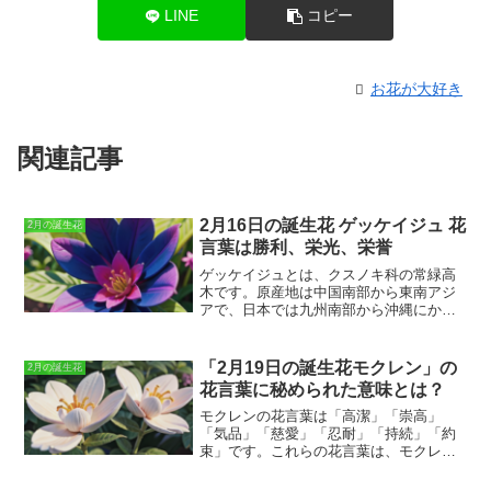
LINE
コピー
お花が大好き
関連記事
2月16日の誕生花 ゲッケイジュ 花
2月の誕生花
言葉は勝利、栄光、栄誉
ゲッケイジュ
とは、クスノキ科の常緑高
木です。原産地は中国南部から東南アジ
アで、日本では九州南部から沖縄にかけ
て分布しています。高さは10～20mほど
になり、葉は互生し、長楕円形または卵
形をしています。花期は4～5月で、淡黄
「2月19日の誕生花モクレン」の
2月の誕生花
色の小さな花を咲かせます。果実は黒褐
花言葉に秘められた意味とは？
色の核果で、秋に熟します。ゲッケイジ
ュは、古くから中国や日本では薬用とし
モクレンの花言葉は「高潔」「崇高」
て用いられてきました。葉や樹皮には、
「気品」「慈愛」「忍耐」「持続」「約
ゲッケイジンというアルカロイドが含ま
束」
です。これらの花言葉は、モクレン
れており、鎮痛、消炎、解熱などの効果
の気高い姿や美しい花から来ています。
があるとされています。また、ゲッケイ
モクレンは、古くから中国で愛されてお