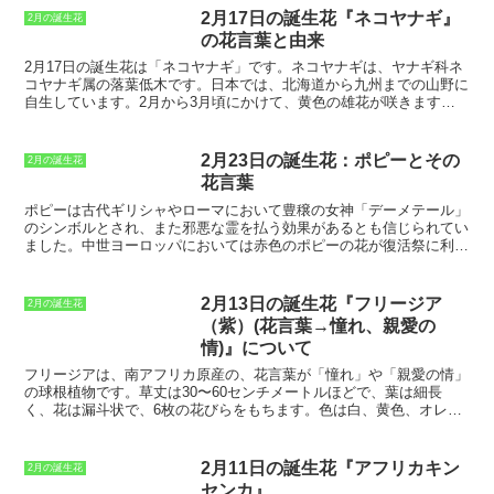
ジュの精油は、抗菌、抗ウイルス作用が
り、日本では江戸時代に渡来しました。
2月17日の誕生花『ネコヤナギ』
2月の誕生花
あり、アロマテラピーにも用いられてい
日本でも、モクレンは「木蘭」と呼ば
の花言葉と由来
ます。ゲッケイジュの花言葉は、「
勝
れ、親しまれています。モクレンは、3月
利
」「
栄光
」「
栄誉
」です。これは、ゲ
から4月にかけて花を咲かせます。花の形
2月17日の誕生花
は「ネコヤナギ」です。ネコヤナギは、ヤナギ科ネ
ッケイジュが古くから薬用として用いら
は、一重咲きと八重咲きがあり、色は
コヤナギ属の落葉低木です。日本では、北海道から九州までの山野に
れてきたことや、その美しい花姿に由来
白、ピンク、紫、赤などがあります。モ
自生しています。2月から3月頃にかけて、黄色の雄花が咲きます。
しています。ゲッケイジュは、縁起の良
クレンは、庭木や公園木として植えられ
花言葉は、「素直」「自由」「努力が報われる」「親切」です。ネコ
い花として、贈り物にも人気がありま
ることが多いですが、切り花としても人
ヤナギの名前の由来は、花の形が猫のしっぽに似ていることからきて
す。
気があります。モクレンの花言葉は、贈
います。また、
ネコヤナギは春を告げる花
としても知られており、早
2月23日の誕生花：ポピーとその
2月の誕生花
り物に添えたり、花束にしたりするのに
春に咲く花として親しまれています。ネコヤナギは、公園や庭木とし
花言葉
最適です。
て植えられることも多いです。
ポピーは古代ギリシャやローマにおいて豊穣の女神「デーメテール」
のシンボルとされ、また邪悪な霊を払う効果があるとも信じられてい
ました。中世ヨーロッパにおいては赤色のポピーの花が復活祭に利用
され、またポピーの赤い色はキリストの血を象徴すると考えられまし
た。また、ポピーの花から作られるアヘンは古代より鎮痛剤として使
用されてきましたが、麻薬としても乱用されるようになりました。ア
2月13日の誕生花『フリージア
2月の誕生花
ヘンの薬効成分「モルヒネ」は、一部の国では医療用として利用され
（紫）(花言葉→憧れ、親愛の
ています。
17世紀になるとポピーは観賞用植物としてヨーロッパに
情)』について
紹介され、その美しい花姿から人気を集めました。ポピーには様々な
種類がありますが、その多くは1年草または2年草の草本植物です。
フリージアは、南アフリカ原産の、花言葉が「憧れ」や「親愛の情」
ポピーの花は一般的に4～6月頃に見ることができます。
の球根植物です。
草丈は30〜60センチメートルほどで、葉は細長
く、花は漏斗状で、6枚の花びらをもちます。色は白、黄色、オレン
ジ、ピンク、紫など、さまざまな色があり、香りが強いのも特徴で
す。フリージアは、寒さに強く、育てやすい花です。球根を秋に植え
付けると、翌年の春に開花します。日当たりの良い場所を好みます
2月11日の誕生花『アフリカキン
2月の誕生花
が、半日陰でも育ちます。水は、土が乾いたらたっぷり与えましょ
センカ』