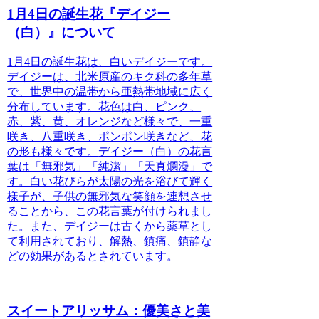
1月4日の誕生花『デイジー
（白）』について
1月4日の誕生花は、
白いデイジー
です。
デイジーは、北米原産のキク科の多年草
で、世界中の温帯から亜熱帯地域に広く
分布しています。花色は白、ピンク、
赤、紫、黄、オレンジなど様々で、一重
咲き、八重咲き、ポンポン咲きなど、花
の形も様々です。
デイジー（白）の花言
葉は「無邪気」「純潔」「天真爛漫
」で
す。白い花びらが太陽の光を浴びて輝く
様子が、子供の無邪気な笑顔を連想させ
ることから、この花言葉が付けられまし
た。また、デイジーは古くから薬草とし
て利用されており、解熱、鎮痛、鎮静な
どの効果があるとされています。
スイートアリッサム：優美さと美