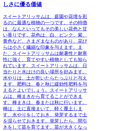
しさに優る価値
スイートアリッサムは、庭園や花壇を彩
るのに最適な植物の一つです。
その特徴
は、なんといってもその美しい花色と甘
い香りです。花色は、白、ピンク、紫、
黄色など、さまざまなものがあり、花び
らは小さく繊細な印象を与えます。
ま
た、スイートアリッサムは耐暑性と耐寒
性に強く、育てやすい植物としても知ら
れています。スイートアリッサムは、日
当たりと水はけの良い場所を好みます。
水やりは、土が乾いたらたっぷりと与え
ます。肥料は、春と秋に緩効性肥料を与
えるとよいでしょう。スイートアリッサ
ムは、種まきから育てることができま
す。種まきは、春または秋に行います。
種は、土に直接まいて、軽く覆土しま
す。水やりをしておき、発芽するまで土
を湿らせておきます。発芽したら、間引
きをして苗を育てます。苗が大きくなっ