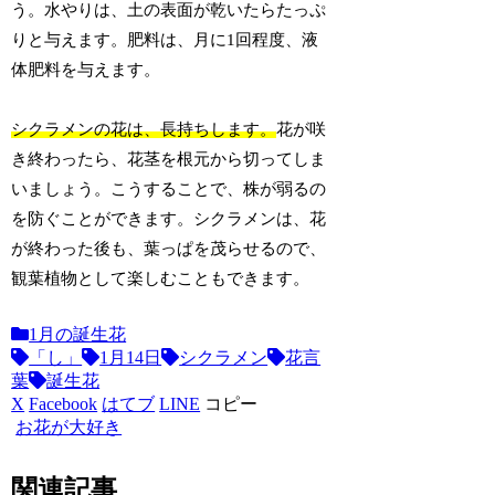
う。水やりは、土の表面が乾いたらたっぷ
りと与えます。肥料は、月に1回程度、液
体肥料を与えます。
シクラメンの花は、長持ちします。
花が咲
き終わったら、花茎を根元から切ってしま
いましょう。こうすることで、株が弱るの
を防ぐことができます。シクラメンは、花
が終わった後も、葉っぱを茂らせるので、
観葉植物として楽しむこともできます。
1月の誕生花
「し」
1月14日
シクラメン
花言
葉
誕生花
X
Facebook
はてブ
LINE
コピー
お花が大好き
関連記事