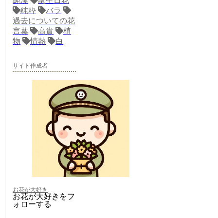
純潔
誕生日花
純粋
バラ
過去についての花
言葉
高貴
植
物
情熱
白
サイト作成者
お花が大好き
お花が大好きをフ
ォローする