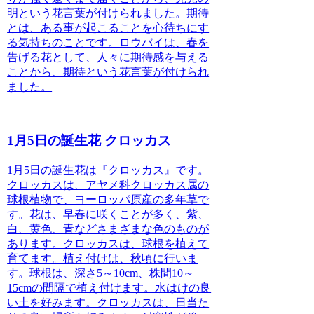
明という花言葉が付けられました。期待
とは、ある事が起こることを心待ちにす
る気持ちのことです。ロウバイは、春を
告げる花として、人々に期待感を与える
ことから、期待という花言葉が付けられ
ました。
1月5日の誕生花 クロッカス
1月5日の誕生花は『クロッカス』
です。
クロッカスは、アヤメ科クロッカス属の
球根植物で、ヨーロッパ原産の多年草で
す。花は、早春に咲くことが多く、紫、
白、黄色、青などさまざまな色のものが
あります。クロッカスは、球根を植えて
育てます。植え付けは、秋頃に行いま
す。球根は、深さ5～10cm、株間10～
15cmの間隔で植え付けます。水はけの良
い土を好みます。クロッカスは、日当た