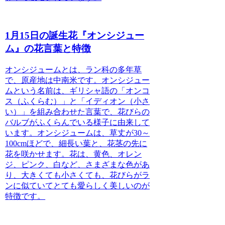
1月15日の誕生花『オンシジュー
ム』の花言葉と特徴
オンシジュームとは
、ラン科の多年草
で、原産地は中南米です。オンシジュー
ムという名前は、ギリシャ語の「オンコ
ス（ふくらむ）」と「イディオン（小さ
い）」を組み合わせた言葉で、花びらの
バルブがふくらんでいる様子に由来して
います。オンシジュームは、草丈が30～
100cmほどで、細長い葉と、花茎の先に
花を咲かせます。花は、黄色、オレン
ジ、ピンク、白など、さまざまな色があ
り、大きくても小さくても、花びらがラ
ンに似ていてとても愛らしく美しいのが
特徴です。