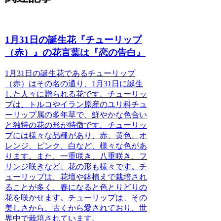
1月31日の誕生花『チューリップ
（赤）』の花言葉は『恋の告白』
1月31日の誕生花であるチューリップ
（赤）
はその名の通り、1月31日に誕生
した人々に贈られる花です。チューリッ
プは、トルコやイラン原産のユリ科チュ
ーリップ属の多年草で、鮮やかな色合い
と独特の花の形が特徴です。チューリッ
プには様々な品種があり、赤、黄色、オ
レンジ、ピンク、白など、様々な色があ
ります。また、一重咲き、八重咲き、フ
リンジ咲きなど、花の形も様々です。チ
ューリップは、花壇や鉢植えで栽培され
ることが多く、春になると色とりどりの
花を咲かせます。チューリップは、その
美しさから、古くから愛されており、世
界中で栽培されています。