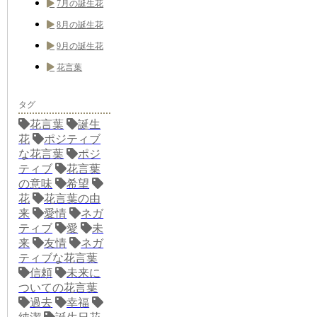
7月の誕生花
8月の誕生花
9月の誕生花
花言葉
タグ
花言葉
誕生
花
ポジティブ
な花言葉
ポジ
ティブ
花言葉
の意味
希望
花
花言葉の由
来
愛情
ネガ
ティブ
愛
未
来
友情
ネガ
ティブな花言葉
信頼
未来に
ついての花言葉
過去
幸福