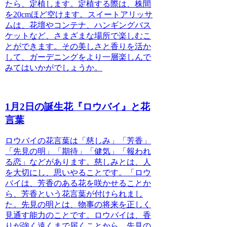
たら、定植します。定植する際は、株間
を20cmほど空けます。スイートアリッサ
ムは、花壇やコンテナ、ハンギングバス
ケットなど、さまざまな場所で楽しむこ
とができます。
その美しさと香りを活か
して、ガーデニングをより一層楽しんで
みてはいかがでしょうか。
1月2日の誕生花『ロウバイ』と花
言葉
ロウバイの花言葉は「慈しみ」「芳香」
「先見の明」「期待」「健気」「報われ
る恋」などがあります。
慈しみとは、人
を大切にし、思いやることです。「ロウ
バイは、芳香のある花を咲かせることか
ら、芳香という花言葉が付けられまし
た。先見の明とは、物事の将来を正しく
見通す能力のことです。ロウバイは、香
りが強く遠くまで届くことから、先見の