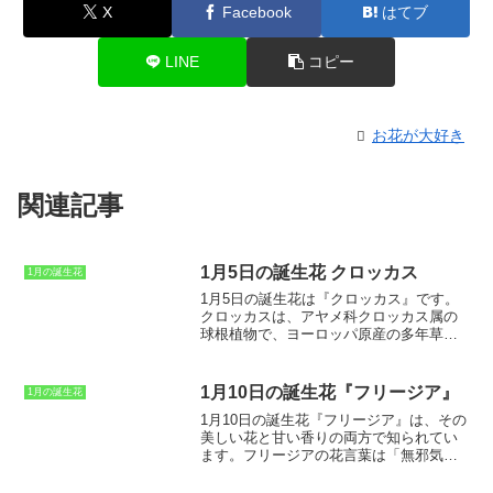
X
Facebook
はてブ
LINE
コピー
お花が大好き
関連記事
1月5日の誕生花 クロッカス
1月の誕生花
1月5日の誕生花は『クロッカス』
です。
クロッカスは、アヤメ科クロッカス属の
球根植物で、ヨーロッパ原産の多年草で
す。花は、早春に咲くことが多く、紫、
白、黄色、青などさまざまな色のものが
あります。クロッカスは、球根を植えて
1月10日の誕生花『フリージア』
1月の誕生花
育てます。植え付けは、秋頃に行いま
1月10日の誕生花『フリージア』
は、その
す。球根は、深さ5～10cm、株間10～
美しい花と甘い香りの両方で知られてい
15cmの間隔で植え付けます。水はけの良
ます。フリージアの花言葉は「
無邪気・
い土を好みます。クロッカスは、日当た
友情・純潔
」です。古代ギリシャでは
りの良い場所を好みます。耐寒性が強
「
友情
」の象徴とされ、花嫁が結婚式で
く、寒さに強く、雪の下でも越冬しま