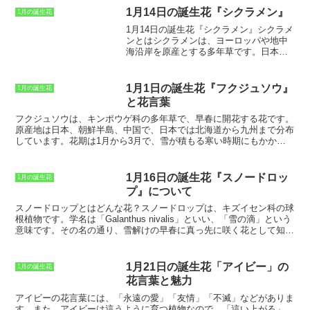
フリージアの花束を持つことで、
夫婦の
す。ただし、冬の間に土が乾燥しすぎる
1月14日の誕生花『シクラメン』
1月の誕生花
幸福と長寿
を祈ったとされています。ま
と、花が咲かなくなることがあります。
1月14日の誕生花『シクラメン』
シクラメ
た、フリージアの花言葉には
「あどけな
クロッカスは、花壇や鉢植えで楽しむこ
ンとは
シクラメンは、ヨーロッパや地中
い」「純真」「ひたむきさ」
などの意味
とができます。花壇に植える場合は、球
海沿岸を原産とする多年草です。日本で
もあります。これらの花言葉は、フリー
根の間隔を十分に空けて植え付けましょ
は、12月頃から3月頃にかけて、花屋など
ジアの可憐な姿と、まっすぐに上を向い
う。鉢植えの場合は、5～6個の球根を一
でよく見かけることができます。シクラ
て咲く花姿が由来していると考えられて
つの鉢に植え付けます。クロッカスは、
メンの花は、赤、ピンク、白、紫など、
います。フリージアの花は、
贈り物とし
1月1日の誕生花『フクジュソウ』
水やりを控えめにし、肥料はほとんど必
1月の誕生花
さまざまな色があります。花弁は、ハー
て
も人気があり、
友人や家族への誕生日
要ありません。冬の間は、土が乾燥しす
と花言葉
ト型や卵型など、種類によって異なりま
プレゼントや、母の日やバレンタインデ
ぎないように注意しましょう。
す。シクラメンは、花が美しいだけでな
フクジュソウ
は、キンポウゲ科の多年草で、早春に開花する花です。
ーのギフト
としてよく選ばれています。
く、葉っぱも観賞価値があります。葉っ
原産地は日本、朝鮮半島、中国で、日本では北海道から九州まで分布
フリージアは、南アフリカ原産の多年草
ぱは、緑色や銀白色、紫色など、さまざ
しています。花期は1月から3月で、雪が積もる寒い時期にもかかわ
です。野生種は約10種類あり、南アフリ
まな色をしています。シクラメンは、比
らず、鮮やかな黄色の花を咲かせます。フクジュソウの別名は「元日
カのケープ地方に分布しています。フリ
較的育てやすい植物ですが、直射日光を
草（がんじつそう）」といい、1月1日に咲くことに由来していま
ージアは球根植物で、球根は卵形で褐色
避けて、水やりを適切に行う必要があり
す。フクジュソウは、高さ10～30センチメートルほどに生長し、葉
をしています。葉は細長く、根元から数
1月16日の誕生花『スノードロッ
1月の誕生花
ます。
は3～5枚の掌状複葉です。花は、茎の先に1～2個ずつ咲きます。花
枚ずつ出てきます。花は春から初夏にか
プ』について
弁は5～8枚で、黄色またはオレンジ色です。花の中央には、多数の
けて咲き、花色は白、黄、ピンク、紫、
雄蕊と雌蕊があります。雄蕊は長く、葯は黄色です。雌蕊は短く、子
スノードロップとはどんな花？
スノードロップは、キズイセン科の球
赤などがあります。花の形は漏斗状で、
房は緑色です。フクジュソウは、日当たりがよく、水はけの良い場所
根植物です。学名は「Galanthus nivalis」といい、「雪の滴」という
花弁は6枚です。フリージアの花は、甘い
を好みます。耐寒性が強く、-20℃以下の低温にも耐えることができ
意味です。その名の通り、雪解けの早春に真っ先に咲く花として知ら
香りを放ち、花壇や切り花として人気が
ます。繁殖は、株分けまたは種まきで行います。株分けは、春または
れています。スノードロップは、ヨーロッパ原産の花で、日本では明
あります。
秋に行います。種まきは、秋または春に行います。種は、2～3日水
治時代に導入されました。現在は、北海道から九州まで各地で栽培さ
に浸してからまきます。フクジュソウは、花言葉が「幸福」「長寿」
れています。スノードロップの花は、白色の小さな鐘形で、とても清
1月21日の誕生花「アイビー」の
1月の誕生花
「吉祥」です。「幸福」は、フクジュソウが1月1日に開花すること
楚な印象の花です。花弁は3枚で、内側に緑色の斑点が入っていま
花言葉と魅力
から由来しています。「長寿」は、フクジュソウが寒さに強く、多年
す。花期は1月～3月頃で、日当たりの良い場所を好みます。
草であることから由来しています。「吉祥」は、フクジュソウが縁起
アイビーの花言葉
には、「永遠の愛」「友情」「不滅」などがありま
の良い花であることから由来しています。
す。また、アイビーは這うように育つ植物なので、「這い上がる」