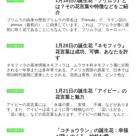
1月18日の誕生花『プリムラ』と
1月の誕生花
け、春に花を咲かせます。チューリップ
は？その花言葉や特徴などをご紹
は、花壇や鉢植えで栽培されることが多
介
いです。チューリップ（黄）の花言葉
は、その花の色に由来しています。黄色
プリムラの由来や歴史
プリムラの学名は「Primula」で、ラテン語の
は、太陽の色であり、情熱や高貴さを象
「primus（最初の）」に由来しています。これは、プリムラが春に最
徴する色です。チューリップ（黄）の花
初に咲く花であることにちなんでいます。プリムラは、ヨーロッパ原
言葉は、その花の色に由来しています。
産の植物で、古くから観賞用として親しまれてきました。日本には、
黄色は、太陽の色であり、情熱や高貴さ
江戸時代に渡来したとされており、現在では全国各地で栽培されてい
を象徴する色です。チューリップ（黄）
ます。プリムラは、花の種類が豊富で、花の色や形も様々です。ま
1月28日の誕生花『ネモフィラ』
1月の誕生花
は、花束やアレンジメントにもよく使わ
た、耐寒性が強く、育てやすいことから、初心者にも人気の高い花で
花言葉は成功、可憐、あなたを許
れる花です。チューリップ（黄）の花束
す。
やアレンジメントは、誕生日や記念日な
す
どの特別な日のお祝いに贈られることが
ネモフィラの基本情報
ネモフィラは、ムラサキ科ネモフィラ属に分類
多いです。
される一年草または多年草である。
アメリカ西部の原産で、日本では
明治時代後期に渡来したとされる。花色は青色、白色、ピンク色など
があるが、最もよく知られているのは青色のネモフィラである。花言
葉は「成功」「可憐」「あなたを許す」などである。ネモフィラは、
その美しい花色と可憐な姿から、花壇や鉢植えとして広く親しまれて
1月21日の誕生花「アイビー」の
1月の誕生花
いる。育て方も簡単で、日当たりと水はけのよい場所で、よく水やり
花言葉と魅力
をすればよく育つ。また、ネモフィラは、他の花との相性もよく、寄
せ植えや切り花としても楽しむことができる。
アイビーの花言葉
には、「永遠の愛」「友情」「不滅」などがありま
す。また、アイビーは這うように育つ植物なので、「這い上がる」
「這い進む」などの花言葉もあります。アイビーの魅力は、なんとい
ってもその常緑性です。
一年中緑の葉っぱを茂らせているので、とて
も生命力を感じさせます
。また、アイビーは丈夫で育てやすいので、
初心者でも簡単に育てることができます。
這うように育つので、ハン
「コチョウラン」の誕生花：幸福
1月の誕生花
ギングバスケットや壁掛けプランターなどにすると、とてもおしゃれ