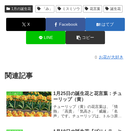
1月の誕生花
「み」
ミスミソウ
花言葉
誕生花
X
Facebook
はてブ
LINE
コピー
お花が大好き
関連記事
1月25日の誕生花と花言葉：チュ
1月の誕生花
ーリップ（黄）
チューリップ（黄）の花言葉は、「情
熱」「高貴」「気高さ」「威厳」「名
声」です。
チューリップは、トルコ原産
のユリ科の球根植物です。花の色は赤・
黄・白・紫などがあり、花の形も様々で
す。チューリップの球根は、秋に植え付