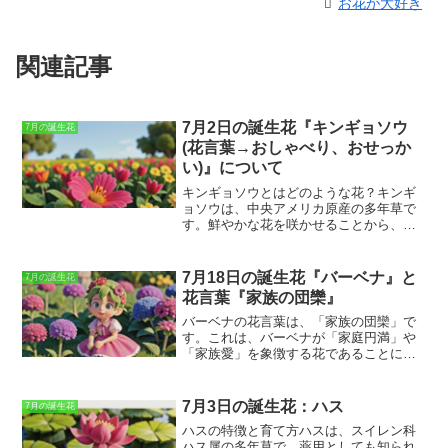
お花が大好き
関連記事
7月2日の誕生花『キンギョソウ
7月の誕生花
(花言葉→おしゃべり、おせっか
い)』について
キンギョソウとはどのような花？
キンギ
ョソウは、中央アメリカ原産の多年草で
す。鮮やかな花を咲かせることから、観
賞用として広く栽培されています。キン
ギョソウの花は、花びらが5枚に分かれ、
上辺の花びらが長く、下辺の花びらが短
7月18日の誕生花『バーベナ』と
7月の誕生花
いのが特徴です。花色は、赤、ピンク、
花言葉『家族の団欒』
黄色、オレンジなど、さまざまです。キ
ンギョソウの花は、花期が長く、夏から
バーベナの花言葉は、「家族の団欒」で
秋にかけて次々と花を咲かせます。キン
す。これは、バーベナが「家庭円満」や
ギョソウは、丈夫で育てやすい花です。
「家族愛」を象徴する花であることに由
日当たりが良く、水はけの良い土壌を好
来しています。バーベナは、ヨーロッパ
みます。キンギョソウは、種から育てる
や北アメリカ原産の多年草で、夏に鮮や
ことができます。種をまく時期は、春ま
かな紫色の花を咲かせます。その美しい
7月3日の誕生花：ハス
7月の誕生花
たは秋です。種をまいたら、土に軽く覆
花姿から、古くから庭や公園に植えられ
ハスの特徴と育て方
ハスは、スイレン科
い、水をたっぷり与えます。キンギョソ
て親しまれてきました。
バーベナの花言
ハス属の多年草で、薬用としても知られ