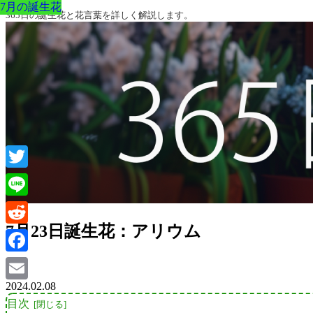
7月の誕生花
7月の誕生花
7月の誕生花
7月の誕生花
7月の誕生花
7月の誕生花
7月の誕生花
365日の誕生花と花言葉を詳しく解説します。
Twitter
Line
7月23日誕生花：アリウム
Reddit
Facebook
2024.02.08
Email
目次