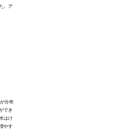
た。ア
種が分布
ができ
水はけ
増やす