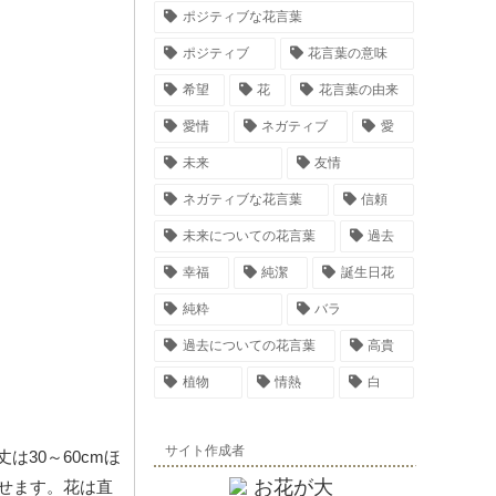
ポジティブな花言葉
ポジティブ
花言葉の意味
希望
花
花言葉の由来
愛情
ネガティブ
愛
未来
友情
ネガティブな花言葉
信頼
未来についての花言葉
過去
幸福
純潔
誕生日花
純粋
バラ
過去についての花言葉
高貴
植物
情熱
白
サイト作成者
30～60cmほ
せます。花は直