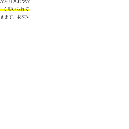
がありさわやか
よく用いられて
きます。花束や