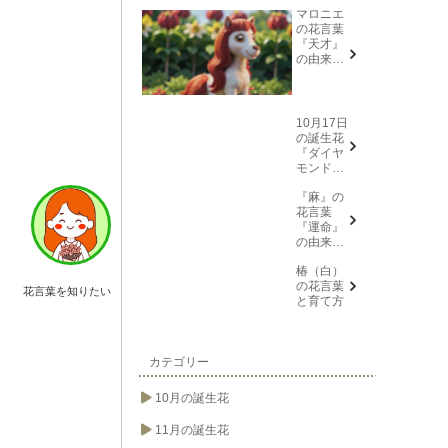
マロニエ
の花言葉
『天才』
の由来と
意味
10月17日
の誕生花
『ダイヤ
モンドリ
リー(花言
『麻』の
葉→また
花言葉
会う日を
『運命』
楽しみ
の由来と
に、忍
意味
耐、箱入
椿（白）
り娘)』に
の花言葉
ついて
花言葉を知りたい
と育て方
カテゴリー
10月の誕生花
11月の誕生花