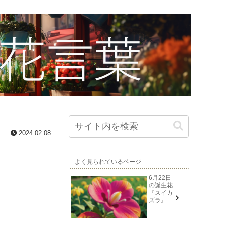
2024.02.08
よく見られているページ
6月22日
の誕生花
『スイカ
ズラ』花
言葉と由
来