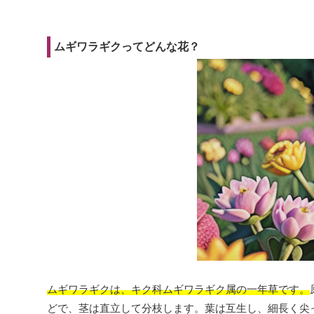
ムギワラギクってどんな花？
ムギワラギクは、キク科ムギワラギク属の一年草です。
どで、茎は直立して分枝します。葉は互生し、細長く尖