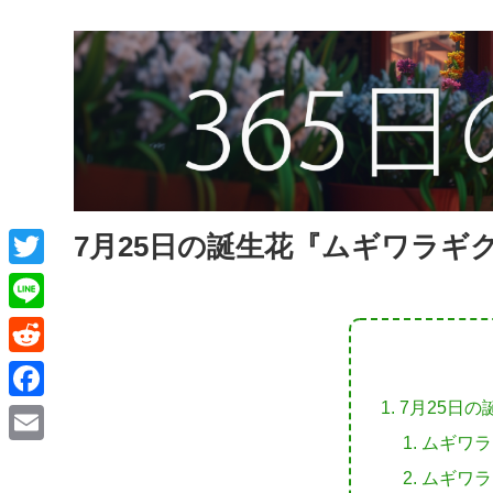
7月25日の誕生花『ムギワラギ
T
w
L
i
i
R
t
n
e
7月25日
F
t
e
d
ムギワラ
a
e
E
d
ムギワラ
c