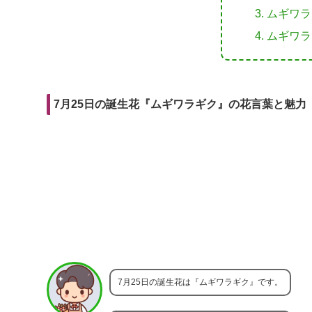
r
m
i
ムギワラ
e
a
t
ムギワラ
b
i
o
l
o
7月25日の誕生花『ムギワラギク』の花言葉と魅力
k
7月25日の誕生花は『ムギワラギク』です。