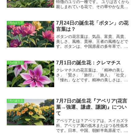
来」「清々しさ」です。
また、花色が黄
特徴のユリの一種です。
ユリは古くから
色であることから、「金運アップ」や
親しまれている花で、その華やかな見た
「開運」の花とも言われています。ムギ
目から「花の王」とも呼ばれています。
ワラギクは、花壇や切り花として利用さ
ユリには様々な種類があり、その色や形
れるほか、漢方薬としても用いられま
も様々です。 ユリ（黄）は、その中でも
7月24日の誕生花「ボタン」の花
7月の誕生花
す。
特に明るく華やかな色合いを持つ品種で
言葉は？
す。ユリ（黄）は、主に夏に咲く花で
す。 その花言葉は「陽気」「不安」で
ボタンの花言葉は、気品、富貴、高貴、
す。
「陽気」は、ユリ（黄）の明るく華
美しさ、風格、貫禄、王者の風格
などで
やかな色合いからイメージされたもの
す。ボタンは、中国原産の多年草で、日
で、「不安」は、ユリ（黄）が夏に咲く
本では古くから栽培されてきました。花
ことから、夏の不安定な天気を連想させ
は大きく豪華で、様々な色があります。
ることからイメージされたものです。
ユ
ボタンは、花を愛でるだけでなく、薬用
7月1日の誕生花：クレマチス
7月の誕生花
リ（黄）は、花壇や鉢植えなどで栽培す
としても利用されてきました。ボタンの
クレマチスの花言葉
は、「精神の美し
ることができます。 日当たりと水はけの
根は、鎮痛剤や解熱剤として、ボタンの
さ」「賢さ」「旅行」「旅人」「社交」
良い場所を好みます。 ユリ（黄）は、そ
花は、咳止めや鎮静剤として用いられて
「憧れ」などです。精神の美しさは、ク
の華やかな見た目から、フラワーアレン
きました。ボタンは、縁起の良い花とさ
レマチスの花姿の美しさからイメージさ
ジメントやブーケにもよく利用されま
れ、結婚式や祝い事などに飾られます。
れています。賢さは、クレマチスの花が
す。
また、ボタンは、中国では国の花とされ
纏う神秘的な雰囲気からイメージされて
ており、北京の故宮には、ボタンの庭園
います。旅行や旅人は、クレマチスの花
7月7日の誕生花『アベリア(花言
があります。
7月の誕生花
が世界中に分布していることからイメー
葉→強運、謙虚、謙譲)』につい
ジされています。社交は、クレマチスの
て
花が人々を惹きつける魅力を持っている
ことからイメージされています。憧れ
アベリアとは？
アベリアは、
スイカズラ
は、クレマチスの花が美しいことからイ
科、アベリア属の低木またはつる性低木
メージされています。
です。
日本、中国、朝鮮半島原産
で、
花
色は白、ピンク、紫、赤などがありま