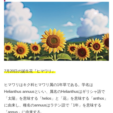
7月20日の誕生花『ヒマワリ』
ヒマワリはキク科ヒマワリ属の1年草である。学名は
Helianthus annuusといい、属名のHelianthusはギリシャ語で
「太陽」を意味する「helios」と「花」を意味する「anthos」
に由来し、種名のannuusはラテン語で「1年」を意味する
「annus」に由来する。