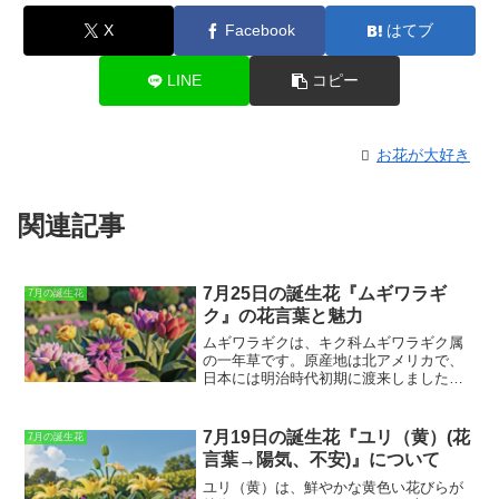
X
Facebook
はてブ
LINE
コピー
お花が大好き
関連記事
7月25日の誕生花『ムギワラギ
7月の誕生花
ク』の花言葉と魅力
ムギワラギクは、キク科ムギワラギク属
の一年草です。
原産地は北アメリカで、
日本には明治時代初期に渡来しました。
草丈は30～60cmほどで、茎は直立して分
枝します。葉は互生し、細長く尖った形
をしています。花期は5～7月で、茎の先
7月19日の誕生花『ユリ（黄）(花
7月の誕生花
端に黄色の花を咲かせます。花は直径2～
言葉→陽気、不安)』について
3cmほどで、花びらは5枚です。
ムギワラ
ギクは、花言葉が「健やか」「明るい未
ユリ（黄）は、鮮やかな黄色い花びらが