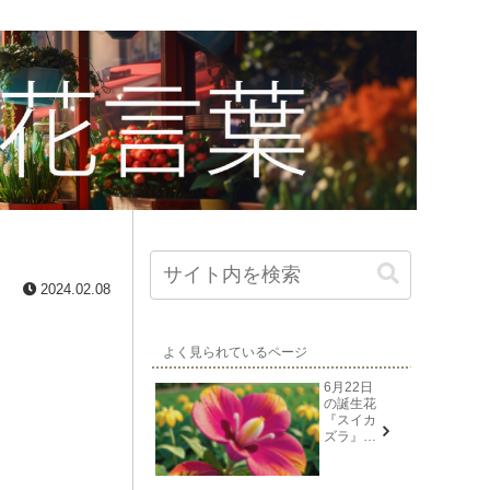
2024.02.08
よく見られているページ
6月22日
の誕生花
『スイカ
ズラ』花
言葉と由
来