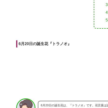
r
m
i
e
a
t
b
i
o
l
o
k
6月20日の誕生花『トラノオ』
6月20日の誕生花は、『トラノオ』です。花言葉は