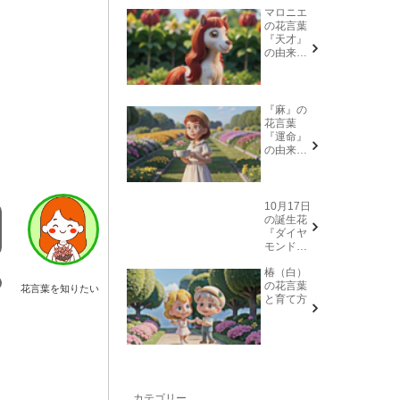
マロニエ
の花言葉
『天才』
の由来と
意味
『麻』の
花言葉
『運命』
の由来と
意味
10月17日
の誕生花
『ダイヤ
モンドリ
リー(花言
椿（白）
葉→また
の花言葉
会う日を
花言葉を知りたい
と育て方
楽しみ
に、忍
耐、箱入
り娘)』に
ついて
カテゴリー