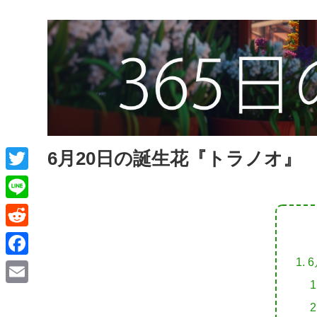
6月20日の誕生花『トラノオ』
T
w
L
i
i
R
t
n
e
F
t
e
d
a
e
E
d
c