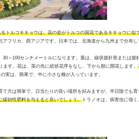
であるトルコキキョウは、花の姿がトルコの国花であるキキョウに似
北アフリカ、西アジアです。日本では、北海道から九州まで分布し
30～100センチメートルになります。葉は、線状披針形または披
あります。花は、茎の先に総状花序をなし、下から順に開花します。
オの実は、蒴果で、中に小さな種が入っています。
育て方は簡単で、日当たりの良い場所を好みますが、半日陰でも育
に緩効性肥料を与えると良いでしょう。
トラノオは、病害虫に強く