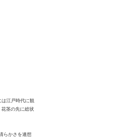
には江戸時代に観
、花茎の先に総状
清らかさを連想