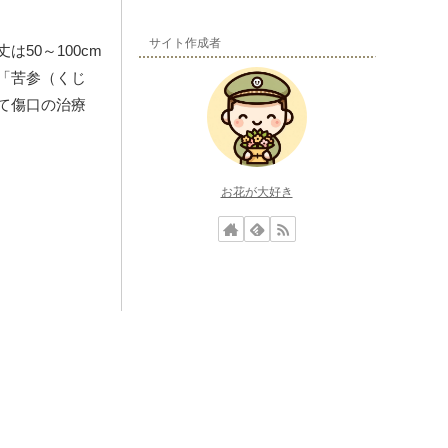
サイト作成者
50～100cm
「苦参（くじ
て傷口の治療
お花が大好き