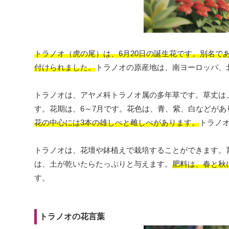
トラノオ（虎の尾）は、6月20日の誕生花です。別名
付けられました。
トラノオの原産地は、南ヨーロッパ、
トラノオは、アヤメ科トラノオ属の多年草です。草丈は、
す。花期は、6～7月です。花色は、青、紫、白などが
花の中心には3本の雄しべと雌しべがあります。
トラノ
トラノオは、花壇や鉢植えで栽培することができます。
は、土が乾いたらたっぷりと与えます。
肥料は、春と秋
す。
トラノオの花言葉