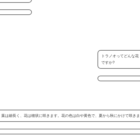
トラノオってどんな花
ですか?
で、葉は細長く、花は穂状に咲きます。花の色は白や黄色で、夏から秋にかけて咲き