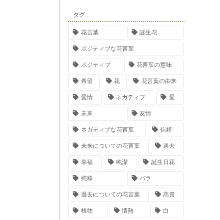
タグ
花言葉
誕生花
ポジティブな花言葉
ポジティブ
花言葉の意味
希望
花
花言葉の由来
愛情
ネガティブ
愛
未来
友情
ネガティブな花言葉
信頼
未来についての花言葉
過去
幸福
純潔
誕生日花
純粋
バラ
過去についての花言葉
高貴
植物
情熱
白