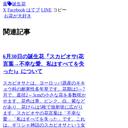
葉
誕生花
X
Facebook
はてブ
LINE
コピー
お花が大好き
関連記事
6月30日の誕生花『スカビオサ(花
言葉→不幸な愛、私はすべてを失
った)』について
スカビオサとは、ヨーロッパ原産のキキ
ョウ科の耐寒性多年草です。
花期は5～7
月で、直径2～3cmの小さな花を多数咲か
せます。花色は青、ピンク、白、紫など
があり、花びらは5枚で放射状に広がり
ます。スカビオサの花言葉は「不幸な
愛」「私はすべてを失った」です。これ
は、ギリシャ神話のスカビオサという女