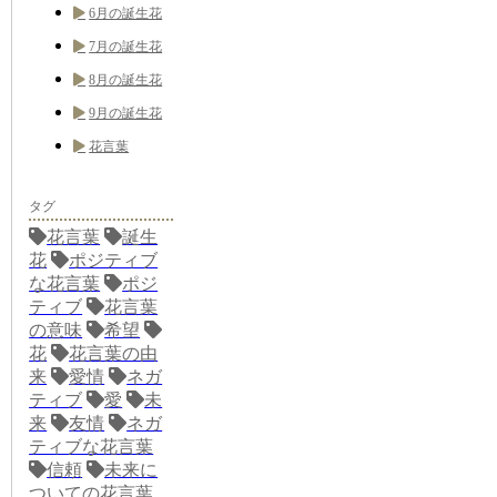
6月の誕生花
7月の誕生花
8月の誕生花
9月の誕生花
花言葉
タグ
花言葉
誕生
花
ポジティブ
な花言葉
ポジ
ティブ
花言葉
の意味
希望
花
花言葉の由
来
愛情
ネガ
ティブ
愛
未
来
友情
ネガ
ティブな花言葉
信頼
未来に
ついての花言葉