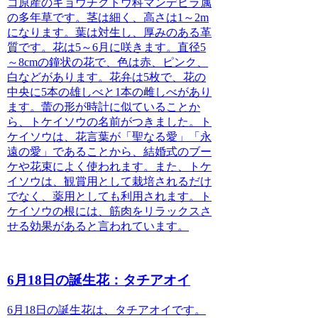
コ原産のキョウチクトウ科マンデビラ属
の多年草です。
茎は細く、高さは1～2m
になります。葉は対生し、厚みのある革
質です。花は5～6月に咲きます。直径5
～8cmの鐘状の花で、色は赤、ピンク、
白などがあります。花弁は5枚で、花の
中央に5本の雄しべと1本の雌しべがあり
ます。蕾の形が時計に似ていることか
ら、トケイソウの名前がつきました。ト
ケイソウは、花言葉が「聖なる愛」「永
遠の愛」であることから、結婚式のブー
ケや花束によく使われます。また、トケ
イソウは、観賞用として栽培されるだけ
でなく、薬用としても利用されます。ト
ケイソウの根には、筋肉をリラックスさ
せる効果があると言われています。
6月18日の誕生花：タチアオイ
6月18日の誕生花は、タチアオイです。