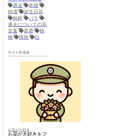
過去
幸福
純潔
誕生日花
純粋
バラ
過去についての花
言葉
高貴
植
物
情熱
白
サイト作成者
お花が大好き
お花が大好きをフ