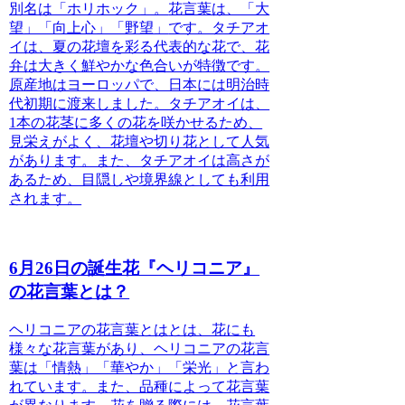
別名は「ホリホック」。
花言葉は、「大
望」「向上心」「野望」
です。タチアオ
イは、夏の花壇を彩る代表的な花で、花
弁は大きく鮮やかな色合いが特徴です。
原産地はヨーロッパで、日本には明治時
代初期に渡来しました。タチアオイは、
1本の花茎に多くの花を咲かせるため、
見栄えがよく、花壇や切り花として人気
があります。また、タチアオイは高さが
あるため、目隠しや境界線としても利用
されます。
6月26日の誕生花『ヘリコニア』
の花言葉とは？
ヘリコニアの花言葉とは
とは、花にも
様々な花言葉があり、ヘリコニアの花言
葉は「情熱」「華やか」「栄光」と言わ
れています。また、品種によって花言葉