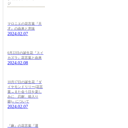
ジ
マロニエの花言葉『天
才』の由来と意味
2024.02.07
6月22日の誕生花『スイ
カズラ』花言葉と由来
2024.02.08
10月17日の誕生花『ダ
イヤモンドリリー(花言
葉→また会う日を楽し
みに、忍耐、箱入り
娘)』について
2024.02.07
『麻』の花言葉『運