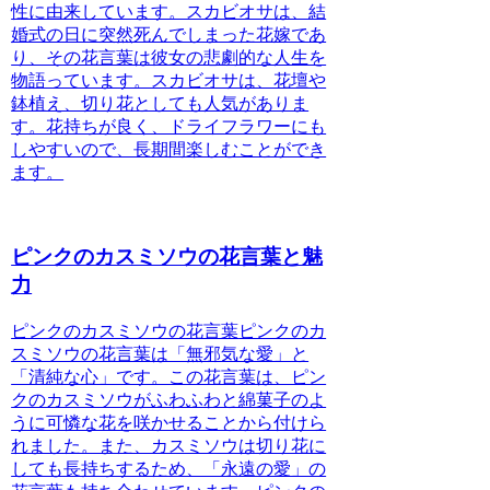
性に由来しています。スカビオサは、結
婚式の日に突然死んでしまった花嫁であ
り、その花言葉は彼女の悲劇的な人生を
物語っています。スカビオサは、花壇や
鉢植え、切り花としても人気がありま
す。花持ちが良く、ドライフラワーにも
しやすいので、長期間楽しむことができ
ます。
ピンクのカスミソウの花言葉と魅
力
ピンクのカスミソウの花言葉
ピンクのカ
スミソウの花言葉は「無邪気な愛」と
「清純な心」です。この花言葉は、ピン
クのカスミソウがふわふわと綿菓子のよ
うに可憐な花を咲かせることから付けら
れました。また、カスミソウは切り花に
しても長持ちするため、「永遠の愛」の