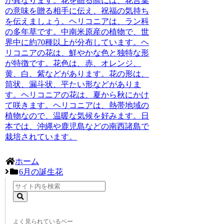
が異なります。花を贈る際には、花言葉
の意味を贈る相手に伝え、祝福の気持ち
を伝えましょう。ヘリコニアは、
ラン科
の多年草です。中南米原産の植物で、世
界中に約70種以上が分布しています。ヘ
リコニアの花は、鮮やかな色と独特な形
が特徴です。花色は、赤、オレンジ、
黄、白、紫などがあります。花の形は、
筒状、漏斗状、平たい形などがありま
す。ヘリコニアの花は、夏から秋にかけ
て咲きます。ヘリコニアは、熱帯地域の
植物なので、温暖な気候を好みます。日
本では、沖縄や鹿児島などの南西諸島で
栽培されています。
ホーム
6月の誕生花
よく見られているペー