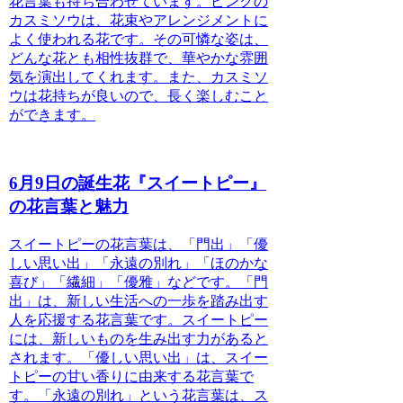
花言葉も持ち合わせています。ピンクの
カスミソウは、花束やアレンジメントに
よく使われる花です。その可憐な姿は、
どんな花とも相性抜群で、華やかな雰囲
気を演出してくれます。また、カスミソ
ウは花持ちが良いので、長く楽しむこと
ができます。
6月9日の誕生花『スイートピー』
の花言葉と魅力
スイートピーの花言葉は、「門出」「優
しい思い出」「永遠の別れ」「ほのかな
喜び」「繊細」「優雅」
などです。
「門
出」
は、新しい生活への一歩を踏み出す
人を応援する花言葉です。スイートピー
には、新しいものを生み出す力があると
されます。
「優しい思い出」
は、スイー
トピーの甘い香りに由来する花言葉で
す。
「永遠の別れ」
という花言葉は、ス