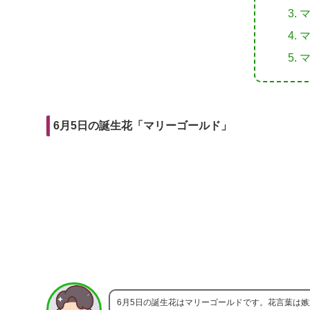
r
m
i
e
a
t
b
i
o
l
o
k
6月5日の誕生花「マリーゴールド」
6月5日の誕生花はマリーゴールドです。花言葉は