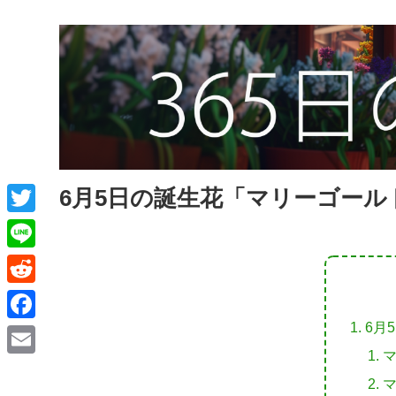
6月5日の誕生花「マリーゴール
T
w
L
i
i
R
t
n
e
6月
F
t
e
d
a
e
E
d
c