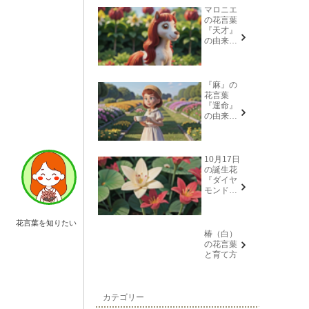
マロニエ
の花言葉
『天才』
の由来と
意味
『麻』の
花言葉
『運命』
の由来と
意味
10月17日
の誕生花
『ダイヤ
モンドリ
リー(花言
葉→また
会う日を
花言葉を知りたい
楽しみ
椿（白）
に、忍
の花言葉
耐、箱入
と育て方
り娘)』に
ついて
カテゴリー