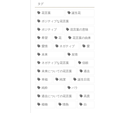
タグ
花言葉
誕生花
ポジティブな花言葉
ポジティブ
花言葉の意味
希望
花
花言葉の由来
愛情
ネガティブ
愛
未来
友情
ネガティブな花言葉
信頼
未来についての花言葉
過去
幸福
純潔
誕生日花
純粋
バラ
過去についての花言葉
高貴
植物
情熱
白