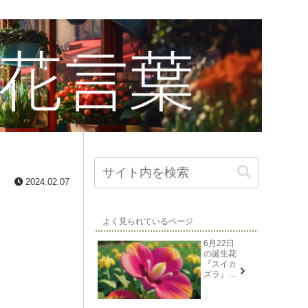
2024.02.07
よく見られているページ
6月22日
の誕生花
『スイカ
ズラ』花
言葉と由
来