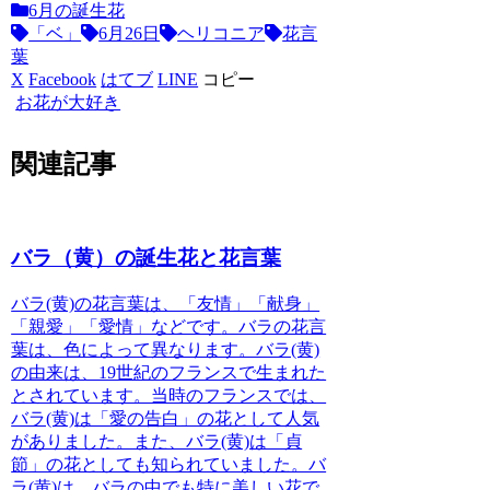
6月の誕生花
「ベ」
6月26日
ヘリコニア
花言
葉
X
Facebook
はてブ
LINE
コピー
お花が大好き
関連記事
バラ（黄）の誕生花と花言葉
バラ(黄)の花言葉は、「友情」「献身」
「親愛」「愛情」などです
。バラの花言
葉は、色によって異なります。バラ(黄)
の由来は、19世紀のフランスで生まれた
とされています。当時のフランスでは、
バラ(黄)は「愛の告白」の花として人気
がありました。また、バラ(黄)は「貞
節」の花としても知られていました。バ
ラ(黄)は、バラの中でも特に美しい花で