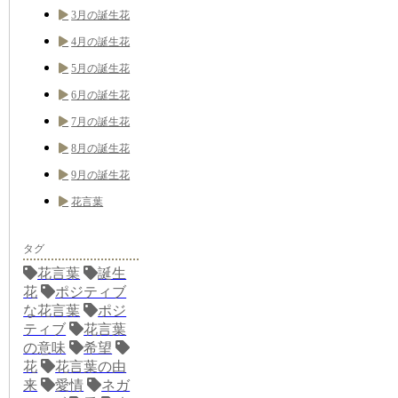
3月の誕生花
4月の誕生花
5月の誕生花
6月の誕生花
7月の誕生花
8月の誕生花
9月の誕生花
花言葉
タグ
花言葉
誕生
花
ポジティブ
な花言葉
ポジ
ティブ
花言葉
の意味
希望
花
花言葉の由
来
愛情
ネガ