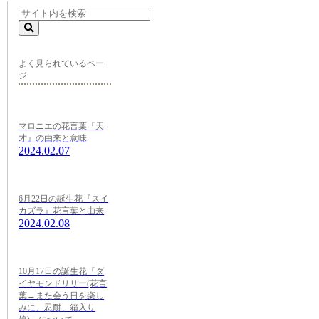
よく見られているペー
ジ
マロニエの花言葉『天
才』の由来と意味
2024.02.07
6月22日の誕生花『スイ
カズラ』花言葉と由来
2024.02.08
10月17日の誕生花『ダ
イヤモンドリリー(花言
葉→また会う日を楽し
みに、忍耐、箱入り