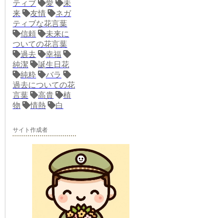
ティブ
愛
未
来
友情
ネガ
ティブな花言葉
信頼
未来に
ついての花言葉
過去
幸福
純潔
誕生日花
純粋
バラ
過去についての花
言葉
高貴
植
物
情熱
白
サイト作成者