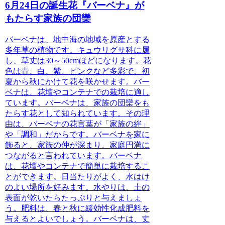
6月24日の誕生花『バーベナ』が
もたらす家族の団欒
バーベナは、地中海の地域を原産とする
多年草
の植物です。キュウリグサ科に属
し、草丈は30～50cmほどになります。
花
色は青、白、紫、ピンクなど多彩で、初
夏から秋にかけて花を咲かせます。バー
ベナは、花壇やコンテナでの栽培に適し
ています。
バーベナは、家族の団欒をも
たらす花
として知られています。その理
由は、バーベナの花言葉が「家族の絆」
や「調和」だからです。バーベナを家に
飾ると、家族の仲が深まり、家庭円満に
つながると言われています。
バーベナ
は、花壇やコンテナで簡単に栽培するこ
とができます
。日当たりがよく、水はけ
のよい場所を好みます。水やりは、土の
表面が乾いたらたっぷりと与えましょ
う。肥料は、春と秋に緩効性化成肥料を
与えるとよいでしょう。
バーベナは、丈