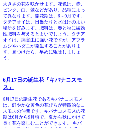
大きさの花を咲かせます。花色は、赤、
ピンク、白、紫などがあり、品種によっ
て異なります。開花期は、6～9月です。
タチアオイは、日当たりと水はけのよい
場所を好みます。肥料は、春と秋に緩効
性肥料を与えるとよいでしょう。タチア
オイは、病害虫に強い花ですが、アブラ
ムシやハダニが発生することがありま
す。見つけたら、早めに駆除しましょ
う。
6月17日の誕生花『キバナコスモ
ス』
6月17日の誕生花であるキバナコスモス
は、鮮やかな黄色の花びらが特徴的なコ
スモスの仲間です。キバナコスモスの花
期は6月から9月頃で、夏から秋にかけて
長く花を楽しむことができます。
キバ