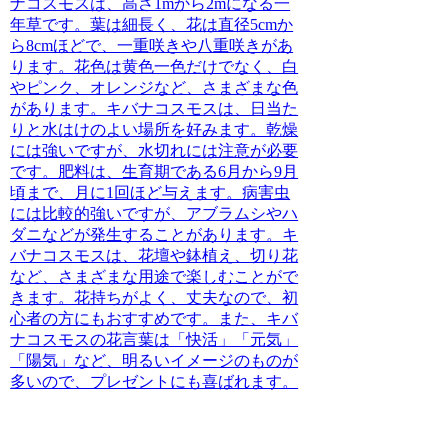
ナコスモスは、高さ1mから2mになる一
年草です。葉は細長く、花は直径5cmか
ら8cmほどで、一重咲きや八重咲きがあ
ります。花色は黄色一色だけでなく、白
やピンク、オレンジなど、さまざまな色
があります。キバナコスモスは、日当た
りと水はけのよい場所を好みます。乾燥
には強いですが、水切れには注意が必要
です。肥料は、生育期である6月から9月
頃まで、月に1回ほど与えます。病害虫
には比較的強いですが、アブラムシやハ
ダニなどが発生することがあります。
キ
バナコスモスは、花壇や鉢植え、切り花
など、さまざまな用途で楽しむことがで
きます。花持ちがよく、丈夫なので、初
心者の方にもおすすめです。また、キバ
ナコスモスの花言葉は「快活」「元気」
「陽気」など、明るいイメージのものが
多いので、プレゼントにも喜ばれます。