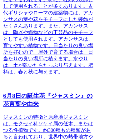
して使用されることが多くあります。古
代ギリシャやローマの建築物には、アカ
ンサスの葉や花をモチーフにした装飾が
たくさんあります。また、アカンサス
は、陶器や織物などの工芸品のモチーフ
としても使用されます。アカンサスは、
育てやすい植物です。日当たりの良い場
所を好むので、屋外で育てる場合は、日
当たりの良い場所に植えます。水やり
は、土が乾いたらたっぷり与えます。肥
料は、春と秋に与えます。
6月8日の誕生花『ジャスミン』の
花言葉や由来
ジャスミンの特徴と原産地
ジャスミン
は、モクセイ科ソケイ属の低木、または
つる性植物です。
約300種もの種類があ
る
と言われており、世界中の熱帯地方や