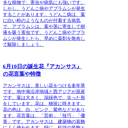
夫な植物で、害虫や病気にも強い
です。
しかし、うどんこ病やアブラムシが発生
することがあります。うどんこ病は、葉
に白い粉のようなものが付着する病気
で、アブラムシは、葉や茎に寄生して樹
液を吸う害虫です。うどんこ病やアブラ
ムシが発生したら、早めに薬剤を散布し
て駆除しましょう。
6月10日の誕生花『アカンサス』
の花言葉や特徴
アカンサスは、美しい花をつける多年草
です。地中海沿岸地域と西アジアが原産
です。
葉は大きく、深緑色で、尖った形
をしています。花は、穂状に咲きます。
花の色は、白、ピンク、紫色などがあり
ます。花言葉は、「芸術」「技巧」「優
美」です。アカンサスは、建築物の装飾
によく使われます。特に、柱頭の装飾と