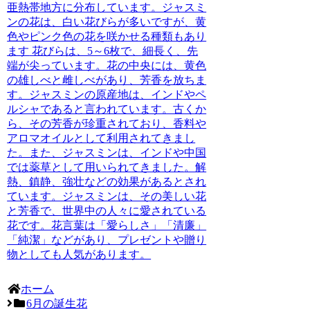
亜熱帯地方に分布しています。ジャスミ
ンの花は、
白い花びらが多いですが、黄
色やピンク色の花を咲かせる種類もあり
ます
花びらは、5～6枚で、細長く、先
端が尖っています。花の中央には、黄色
の雄しべと雌しべがあり、芳香を放ちま
す。ジャスミンの原産地は、
インドやペ
ルシャ
であると言われています。古くか
ら、その芳香が珍重されており、香料や
アロマオイルとして利用されてきまし
た。また、ジャスミンは、インドや中国
では
薬草として用いられてきました
。解
熱、鎮静、強壮などの効果があるとされ
ています。ジャスミンは、その美しい花
と芳香で、世界中の人々に愛されている
花です。
花言葉は「愛らしさ」「清廉」
「純潔」
などがあり、プレゼントや贈り
物としても人気があります。
ホーム
6月の誕生花