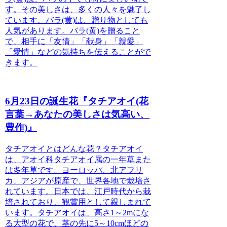
す。その美しさは、多くの人々を魅了し
ています。バラ(黄)は、贈り物としても
人気があります。バラ(黄)を贈ること
で、相手に「友情」「献身」「親愛」
「愛情」などの気持ちを伝えることがで
きます。
6月23日の誕生花『タチアオイ(花
言葉→あなたの美しさは気高い、
豊作)』
タチアオイとはどんな花？
タチアオイ
は、アオイ科タチアオイ属の一年草また
は多年草です。ヨーロッパ、北アフリ
カ、アジアが原産で、世界各地で栽培さ
れています。日本では、江戸時代から栽
培されており、観賞用として親しまれて
います。タチアオイは、高さ1～2mにな
る大型の花で、茎の先に5～10cmほどの