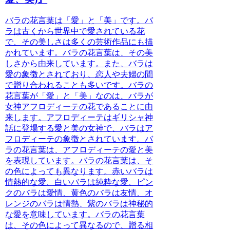
バラの花言葉は「愛」と「美」
です。バ
ラは古くから世界中で愛されている花
で、その美しさは多くの芸術作品にも描
かれています。バラの花言葉は、その美
しさから由来しています。また、バラは
愛の象徴とされており、恋人や夫婦の間
で贈り合われることも多いです。
バラの
花言葉が「愛」と「美」なのは、バラが
女神アフロディーテの花であることに由
来します。
アフロディーテはギリシャ神
話に登場する愛と美の女神で、バラはア
フロディーテの象徴とされています。バ
ラの花言葉は、アフロディーテの愛と美
を表現しています。
バラの花言葉は、そ
の色によっても異なります。
赤いバラは
情熱的な愛、白いバラは純粋な愛、ピン
クのバラは愛情、黄色のバラは友情、オ
レンジのバラは情熱、紫のバラは神秘的
な愛を意味しています。バラの花言葉
は、その色によって異なるので、贈る相