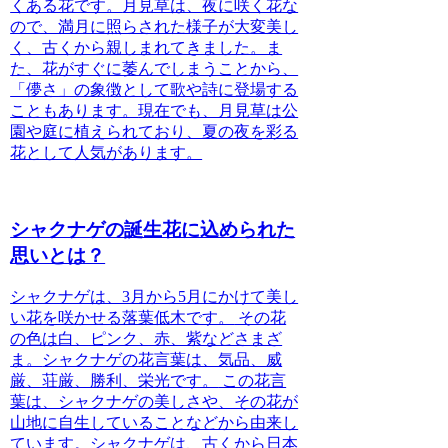
くある花です。
月見草は、夜に咲く花な
ので、満月に照らされた様子が大変美し
く、古くから親しまれてきました。ま
た、花がすぐに萎んでしまうことから、
「儚さ」の象徴として歌や詩に登場する
こともあります。
現在でも、月見草は公
園や庭に植えられており、夏の夜を彩る
花として人気があります。
シャクナゲの誕生花に込められた
思いとは？
シャクナゲは、3月から5月にかけて美し
い花を咲かせる落葉低木です。
その花
の色は白、ピンク、赤、紫などさまざ
ま。
シャクナゲの花言葉は、気品、威
厳、荘厳、勝利、栄光です。
この花言
葉は、シャクナゲの美しさや、その花が
山地に自生していることなどから由来し
ています。シャクナゲは、古くから日本