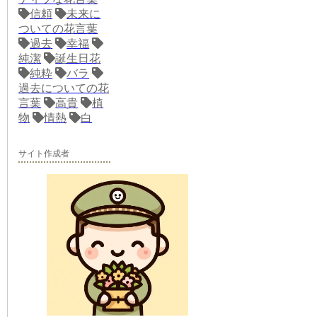
信頼
未来に
ついての花言葉
過去
幸福
純潔
誕生日花
純粋
バラ
過去についての花
言葉
高貴
植
物
情熱
白
サイト作成者