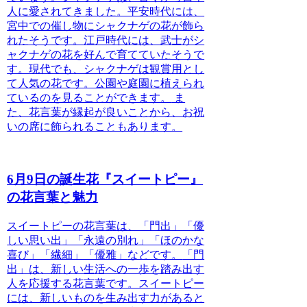
人に愛されてきました。平安時代には、
宮中での催し物にシャクナゲの花が飾ら
れたそうです。江戸時代には、武士がシ
ャクナゲの花を好んで育てていたそうで
す。
現代でも、シャクナゲは観賞用とし
て人気の花です。公園や庭園に植えられ
ているのを見ることができます。
ま
た、花言葉が縁起が良いことから、お祝
いの席に飾られることもあります。
6月9日の誕生花『スイートピー』
の花言葉と魅力
スイートピーの花言葉は、「門出」「優
しい思い出」「永遠の別れ」「ほのかな
喜び」「繊細」「優雅」
などです。
「門
出」
は、新しい生活への一歩を踏み出す
人を応援する花言葉です。スイートピー
には、新しいものを生み出す力があると