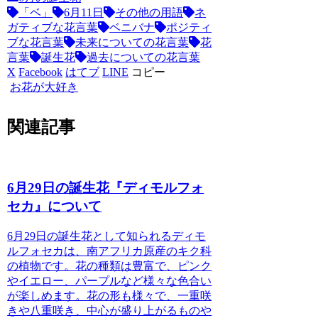
「ベ」
6月11日
その他の用語
ネ
ガティブな花言葉
ベニバナ
ポジティ
ブな花言葉
未来についての花言葉
花
言葉
誕生花
過去についての花言葉
X
Facebook
はてブ
LINE
コピー
お花が大好き
関連記事
6月29日の誕生花『ディモルフォ
セカ』について
6月29日の誕生花として知られるディモ
ルフォセカは、南アフリカ原産のキク科
の植物です。花の種類は豊富で、ピンク
やイエロー、パープルなど様々な色合い
が楽しめます。花の形も様々で、一重咲
きや八重咲き、中心が盛り上がるものや