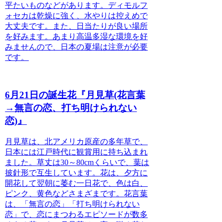
平たいものなどがあります。
ディモルフ
ォセカは乾燥に強く、水やりは控えめで
大丈夫です。また、日当たりが良い場所
を好みます。あまり高温多湿な環境を好
みませんので、日本の夏場は注意が必要
です。
6月21日の誕生花『月見草(花言葉
→無言の恋、打ち明けられない
恋)』
月見草は、北アメリカ原産の多年草で、
日本には江戸時代に観賞用に持ち込まれ
ました。
草丈は30～80cmくらいで、葉は
披針形で互生しています。
花は、夕方に
開花して翌朝に萎む一日花で、色は白、
ピンク、黄色などさまざまです。
花言葉
は、「無言の恋」「打ち明けられない
恋」で、恋にまつわるエピソードが数多