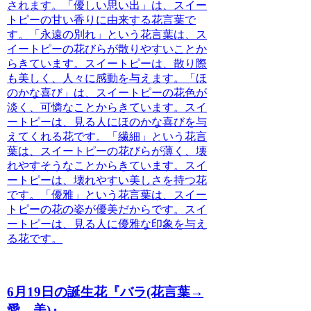
されます。
「優しい思い出」
は、スイー
トピーの甘い香りに由来する花言葉で
す。
「永遠の別れ」
という花言葉は、ス
イートピーの花びらが散りやすいことか
らきています。スイートピーは、散り際
も美しく、人々に感動を与えます。
「ほ
のかな喜び」
は、スイートピーの花色が
淡く、可憐なことからきています。スイ
ートピーは、見る人にほのかな喜びを与
えてくれる花です。
「繊細」
という花言
葉は、スイートピーの花びらが薄く、壊
れやすそうなことからきています。スイ
ートピーは、壊れやすい美しさを持つ花
です。
「優雅」
という花言葉は、スイー
トピーの花の姿が優美だからです。スイ
ートピーは、見る人に優雅な印象を与え
る花です。
6月19日の誕生花『バラ(花言葉→
愛、美)』