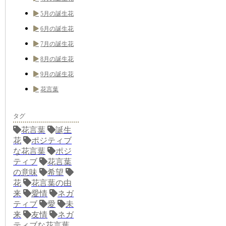
5月の誕生花
6月の誕生花
7月の誕生花
8月の誕生花
9月の誕生花
花言葉
タグ
花言葉
誕生
花
ポジティブ
な花言葉
ポジ
ティブ
花言葉
の意味
希望
花
花言葉の由
来
愛情
ネガ
ティブ
愛
未
来
友情
ネガ
ティブな花言葉