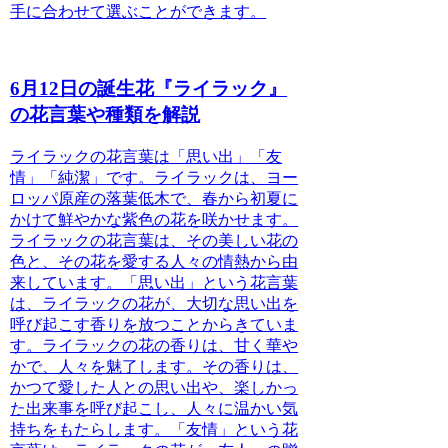
手に合わせて選ぶことができます。
6月12日の誕生花『ライラック』
の花言葉や種類を解説
ライラックの花言葉は「思い出」「友
情」「純潔」
です。ライラックは、ヨー
ロッパ原産の落葉低木で、春から初夏に
かけて鮮やかな紫色の花を咲かせます。
ライラックの花言葉は、その美しい花の
色と、その花を愛する人々の情熱から由
来しています。「思い出」という花言葉
は、ライラックの花が、大切な思い出を
呼び起こす香りを放つことからきていま
す。ライラックの花の香りは、甘く華や
かで、人々を魅了します。その香りは、
かつて愛した人との思い出や、楽しかっ
た出来事を呼び起こし、人々に温かい気
持ちをもたらします。「友情」という花