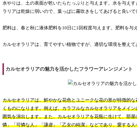
水やりは、土の表面が乾いたらたっぷりと与えます。水を与えす
ラリアは乾燥に弱いので、葉っぱに霧吹きをしてあげると良いで
肥料は、春と秋に液体肥料を10日に1回程度与えます。肥料を与
カルセオラリアは、育てやすい植物ですが、適切な環境を整えて
カルセオラリアの魅力を活かしたフラワーアレンジメント
カルセオラリアは、鮮やかな花色とユニークな花の形が特徴的な
くものになります。例えば、カラフルなカルセオラリアをメイン
囲気を演出します。また、カルセオラリアを花瓶に生けて、部屋
憐」「可憐な人」「謙虚」「乙女の純潔」などであり、愛する人