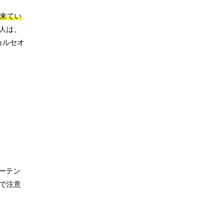
ら来てい
人は、
カルセオ
ーテン
で注意