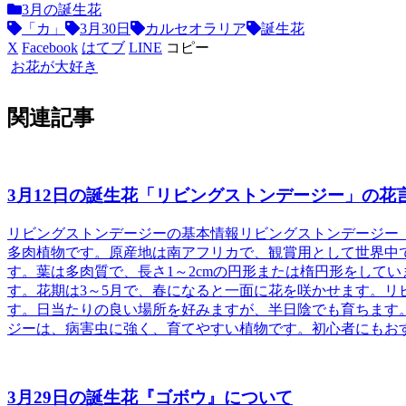
3月の誕生花
「カ」
3月30日
カルセオラリア
誕生花
X
Facebook
はてブ
LINE
コピー
お花が大好き
関連記事
3月12日の誕生花「リビングストンデージー」の花
リビングストンデージーの基本情報
リビングストンデージー（学名M
多肉植物です。原産地は南アフリカで、観賞用として世界中で
す。葉は多肉質で、長さ1～2cmの円形または楕円形をしてい
す。花期は3～5月で、春になると一面に花を咲かせます。リ
す。日当たりの良い場所を好みますが、半日陰でも育ちます
ジーは、病害虫に強く、育てやすい植物です。初心者にもお
3月29日の誕生花『ゴボウ』について