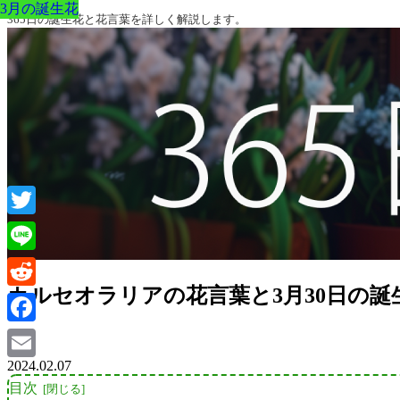
3月の誕生花
3月の誕生花
3月の誕生花
3月の誕生花
3月の誕生花
3月の誕生花
3月の誕生花
365日の誕生花と花言葉を詳しく解説します。
Twitter
Line
カルセオラリアの花言葉と3月30日の
Reddit
Facebook
2024.02.07
Email
目次