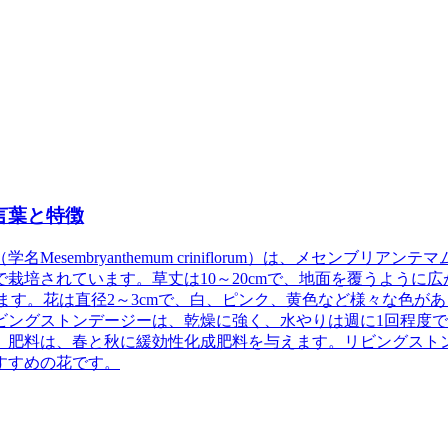
言葉と特徴
esembryanthemum criniflorum）は、メセンブリアンテ
栽培されています。草丈は10～20cmで、地面を覆うように広
ます。花は直径2～3cmで、白、ピンク、黄色など様々な色があ
ビングストンデージーは、乾燥に強く、水やりは週に1回程度
。肥料は、春と秋に緩効性化成肥料を与えます。リビングスト
すすめの花です。