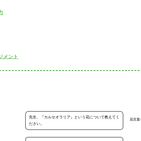
力
ジメント
先生、『カルセオラリア』という花について教えてく
花言葉
ださい。