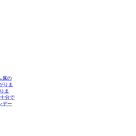
マム属の
がりま
りま
で十分で
ンデー