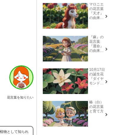
マロニエ
の花言葉
『天才』
の由来と
意味
『麻』の
花言葉
『運命』
の由来と
意味
10月17日
の誕生花
『ダイヤ
モンドリ
リー(花言
葉→また
会う日を
花言葉を知りたい
楽しみ
椿（白）
に、忍
の花言葉
耐、箱入
と育て方
り娘)』に
ついて
の植物として知られ