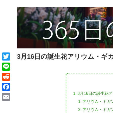
3月16日の誕生花アリウム・ギ
T
w
L
i
i
R
t
n
e
3月16日の誕生花
F
t
e
d
アリウム・ギガ
a
e
E
d
アリウム・ギガ
c