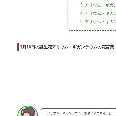
r
m
i
アリウム・ギガ
e
a
t
アリウム・ギガ
b
i
アリウム・ギガ
o
l
o
k
3月16日の誕生花アリウム・ギガンテウムの花言葉
『アリウム・ギガンテウム』別名『オニネギ』は、