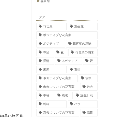
花言葉
タグ
花言葉
誕生花
ポジティブな花言葉
ポジティブ
花言葉の意味
希望
花
花言葉の由来
愛情
ネガティブ
愛
未来
友情
ネガティブな花言葉
信頼
未来についての花言葉
過去
幸福
純潔
誕生日花
純粋
バラ
過去についての花言葉
高貴
細長い楕円形