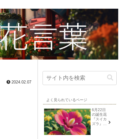
2024.02.07
よく見られているページ
6月22日
の誕生花
『スイカ
ズラ』花
言葉と由
来