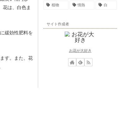
植物
情熱
白
す。花は、白色ま
サイト作成者
に緩効性肥料を
お花が大好き
ます。また、花
。