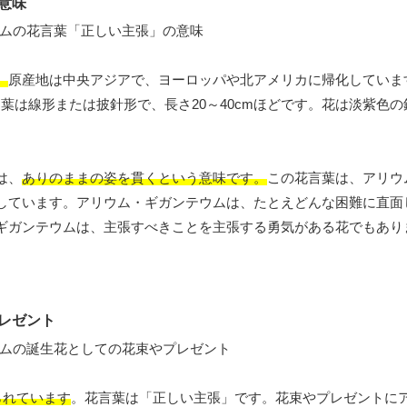
意味
。
原産地は中央アジアで、ヨーロッパや北アメリカに帰化しています
。葉は線形または披針形で、長さ20～40cmほどです。花は淡紫色
は、
ありのままの姿を貫くという意味です。
この花言葉は、アリウ
しています。アリウム・ギガンテウムは、たとえどんな困難に直面
ギガンテウムは、主張すべきことを主張する勇気がある花でもあり
。
レゼント
られています
。花言葉は「正しい主張」です。花束やプレゼントに