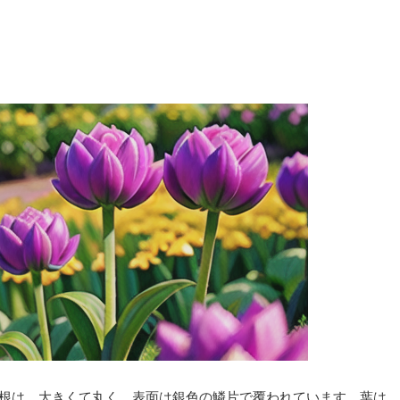
根は、大きくて丸く、表面は銀色の鱗片で覆われています。葉は、