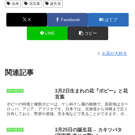
由来
花言葉
誕生花
X
Facebook
はてブ
LINE
コピー
お花が大好き
関連記事
3月2日生まれの花『ポピー』と花
3月の誕生花
言葉
ポピーの特徴と種類
ポピーは、ケシ科ケシ属の植物で、原産地はヨー
ロッパ、アジア、アフリカです。日本では、北海道から沖縄まで広く
分布しており、野原や道端、空き地などで見ることができます。ポピ
ーは、草丈が30～100cmほどで、茎は直立または分枝し、葉は羽状
に切れ込みが入っています。花は、4～6月に咲き、赤、白、ピン
ク、黄色など、さまざまな色の品種があります。ポピーの花は、大き
3月25日の誕生花→ カキツバタ
3月の誕生花
く開いた花弁が特徴的で、花言葉は「眠り」「慰め」「忘却」などで