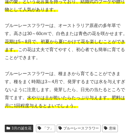
遠の愛」という花言葉を持っており、結婚式のブーケや贈り
物として人気があります。
ブルーレースフラワーは、オーストラリア原産の多年草で
す。高さは30～60cmで、白色または青色の花を咲かせます。
花期は5～8月で、初夏から夏にかけて花を楽しむことができ
ます。
この花は丈夫で育てやすく、初心者でも簡単に育てる
ことができます。
ブルーレースフラワーは、種まきから育てることができま
す。種をまく時期は3～4月で、発芽するまでは水を与えすぎ
ないように注意します。発芽したら、日光の当たるところで
育てます。
水やりは土が乾いたらたっぷり与えます。肥料は
月に1回程度与えるとよいでしょう。
3月の誕生花
「フ」
ブルーレースフラワー
意味