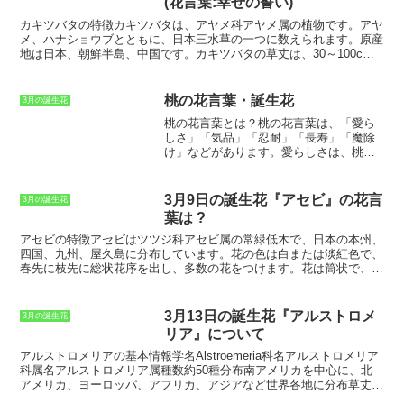
(花言葉:幸せの誓い)
す。ポピーは、観賞用としてだけでなく、薬用としても利用されてお
り、花びらや種子には、鎮痛剤や鎮静剤の効果があると言われていま
カキツバタの特徴
カキツバタは、アヤメ科アヤメ属の植物です。アヤ
す。ポピーには、さまざまな種類があり、その中でもよく知られてい
メ、ハナショウブとともに、日本三水草の一つに数えられます。原産
るのが、シャーレポピーとオリエンタルポピーです。シャーレポピー
地は日本、朝鮮半島、中国です。カキツバタの草丈は、30～100cm
は、草丈が30～60cmほどで、花が小さく、花弁が4枚です。オリエ
です。花期は5～6月で、青紫色の花を咲かせます。花びらは6枚で、
ンタルポピーは、草丈が60～100cmほどで、花が大きく、花弁が6～
下向きに垂れ下がります。花の中央には黄色の葯が覗いています。カ
8枚です。ポピーは、日当たりの良い場所を好み、水はけの良い土壌
キツバタは、湿地や水辺に生息します。日当たりの良い場所を好みま
桃の花言葉・誕生花
3月の誕生花
で育ちます。種まきから約80日で開花し、花期は6～7月頃です。ポ
す。水質がきれいな場所を好むため、きれいな水辺にしか生息しませ
桃の花言葉とは？桃の花言葉は、「愛ら
ピーは、育てやすく、初心者にもおすすめです。
ん。カキツバタは、花言葉が「幸せの誓い」です。この花言葉は、カ
しさ」「気品」「忍耐」「長寿」「魔除
キツバタの花が、夫婦の愛の象徴と考えられていたことに由来しま
け」などがあります。
愛らしさ
は、桃の
す。カキツバタは、結婚式のブーケや花束に使用されることも多いで
花の美しさや可憐さから付けられた花言
す。
葉です。
気品
は、桃の花の優雅さと気品
ある美しさから付けられた花言葉です。
3月9日の誕生花『アセビ』の花言
3月の誕生花
忍耐
は、桃の花が厳しい寒さに耐えて咲
葉は ?
くことから付けられた花言葉です。
長寿
は、桃の木が長寿であることから付けら
アセビの特徴
アセビはツツジ科アセビ属の常緑低木で、日本の本州、
れた花言葉です。
魔除け
は、桃の木が邪
四国、九州、屋久島に分布しています。
花の色は白または淡紅色で、
気を払うと信じられていることから付け
春先に枝先に総状花序を出し、多数の花をつけます。花は筒状で、先
られた花言葉です。
が5裂しています。葉は互生し、厚く革質で、縁に鋸歯があります。
アセビは、日当たりのよい山地の斜面や林縁などに自生しています。
強い日差しを好み、乾燥にも強いですが、寒さには弱い性質です。庭
3月13日の誕生花『アルストロメ
3月の誕生花
木や公園樹として植栽されることもあります。
リア』について
アルストロメリアの基本情報
学名Alstroemeria科名アルストロメリア
科属名アルストロメリア属種数約50種分布南アメリカを中心に、北
アメリカ、ヨーロッパ、アフリカ、アジアなど世界各地に分布草丈
30～100cm花色赤、ピンク、オレンジ、白、紫、黄色など開花時期3