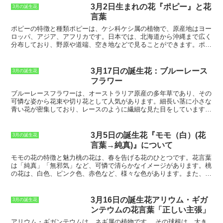
3月2日生まれの花『ポピー』と花
3月の誕生花
言葉
ポピーの特徴と種類
ポピーは、ケシ科ケシ属の植物で、原産地はヨー
ロッパ、アジア、アフリカです。日本では、北海道から沖縄まで広く
分布しており、野原や道端、空き地などで見ることができます。ポピ
ーは、草丈が30～100cmほどで、茎は直立または分枝し、葉は羽状
に切れ込みが入っています。花は、4～6月に咲き、赤、白、ピン
ク、黄色など、さまざまな色の品種があります。ポピーの花は、大き
3月17日の誕生花：ブルーレース
3月の誕生花
く開いた花弁が特徴的で、花言葉は「眠り」「慰め」「忘却」などで
フラワー
す。ポピーは、観賞用としてだけでなく、薬用としても利用されてお
り、花びらや種子には、鎮痛剤や鎮静剤の効果があると言われていま
ブルーレースフラワーは、オーストラリア原産の多年草であり、その
す。ポピーには、さまざまな種類があり、その中でもよく知られてい
可憐な姿から花束や切り花として人気があります。
細長い茎に小さな
るのが、シャーレポピーとオリエンタルポピーです。シャーレポピー
青い花が密集しており、レースのように繊細な見た目をしています。
は、草丈が30～60cmほどで、花が小さく、花弁が4枚です。オリエ
ブルーレースフラワーは、花言葉が「希望」「幸福」「純潔」である
ンタルポピーは、草丈が60～100cmほどで、花が大きく、花弁が6～
ことから、結婚式のブーケやプレゼントにもよく使われます。また、
8枚です。ポピーは、日当たりの良い場所を好み、水はけの良い土壌
花持ちが良く、ドライフラワーにしても楽しめることから、インテリ
3月5日の誕生花『モモ（白）(花
3月の誕生花
で育ちます。種まきから約80日で開花し、花期は6～7月頃です。ポ
アとしても人気があります。
言葉→純真)』について
ピーは、育てやすく、初心者にもおすすめです。
モモの花の特徴と魅力
桃の花は、春を告げる花のひとつです。
花言葉
は「純真」「無邪気」
など、可憐で清らかなイメージがあります。桃
の花は、白色、ピンク色、赤色など、様々な色があります。また、一
重咲き、八重咲きなど、花の形も様々です。桃の花は、香りが良く、
花も長持ちします。そのため、切り花として人気があります。また、
桃の花は、食用としても利用されます。桃の花を天ぷらにしたり、ジ
3月16日の誕生花アリウム・ギガ
3月の誕生花
ャムにしたりして食べることができます。
ンテウムの花言葉「正しい主張」
アリウム・ギガンテウムは、ネギ属の植物です。
その球根は、大き