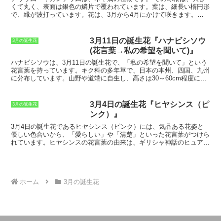
くて丸く、表面は銀色の鱗片で覆われています。葉は、細長い楕円形
で、縁が波打っています。花は、3月から4月にかけて咲きます。花
茎は、長く伸び、その先に球状の соцветие がつきます。花は、白色
または淡紫色で、小さな星のような形をしています。
アリウム・ギガ
ンテウムは、日当たりのよい場所を好む植物です。
水やりは、乾い
3月11日の誕生花『ハナビシソウ
3月の誕生花
たらたっぷり与えます。肥料は、春と秋に緩効性肥料を施します。ア
(花言葉→私の希望を聞いて)』
リウム・ギガンテウムは、病気や害虫に強い植物です。
アリウム・ギ
ガンテウムは、花壇や鉢植えに利用される植物です。
その大きな球
ハナビシソウ
は、3月11日の誕生花で、「私の希望を聞いて」という
根と、長い花茎は、庭にインパクトを与えます。また、花は、花束や
花言葉を持っています。キク科の多年草で、日本の本州、四国、九州
アレンジメントに使用されます。アリウム・ギガンテウムは、その花
に分布しています。山野や道端に自生し、高さは30～60cm程度にな
言葉から、プレゼントにも最適な植物です。
ります。花期は6～8月で、茎の先端にピンク色の花を咲かせます。
ハナビシソウは、別名「ヒメジョオン」とも呼ばれ、ジョオンによく
似ています。しかし、ジョオンよりも花が小さく、葉が細長いのが特
3月4日の誕生花『ヒヤシンス（ピ
3月の誕生花
徴です。ハナビシソウは、乾燥した日当たりの良い場所を好みます。
ンク）』
水やりは、土が乾いたらたっぷりと与えます。肥料は、春と秋に緩効
性化成肥料を与えます。ハナビシソウは、丈夫で育てやすい花なの
3月4日の誕生花であるヒヤシンス（ピンク）
には、気品ある花姿と
で、初心者にもおすすめです。
優しい色合いから、「愛らしい」や「清楚」といった花言葉がつけら
れています。ヒヤシンスの花言葉の由来は、ギリシャ神話のヒュアキ
ントスという美少年にまつわる物語からきています。ヒュアキントス
は、太陽神アポロンと西風の神ゼピュロスに愛されていましたが、嫉
妬したアポロンがヒュアキントスを円盤投げで誤って殺してしまいま
す。ヒュアキントスの死を悲しんだアポロンは、ヒュアキントスの血
からヒヤシンスの花を咲かせました。
ピンクのヒヤシンスの花言葉
ホーム
3月の誕生花
は、「しとやかさ」
です。ピンクのヒヤシンスは、白色のヒヤシンス
よりも花の色が濃く、清楚な印象を与えます。ピンクのヒヤシンスの
花言葉である「しとやかさ」は、ピンクのヒヤシンスの色合いからつ
けられたものです。ヒヤシンスの花は、球根から育てることができま