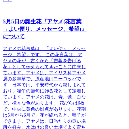
5月5日の誕生花『アヤメ(花言葉
→よい便り、メッセージ、希望)』
について
アヤメの花言葉は、「よい便り、メッセ
ージ、希望」です。
この花言葉は、ア
ヤメの花が、古くから「吉報を告げる
花」として伝えられてきたことに由来し
ています。アヤメは、アイリス科アヤメ
属の多年草で、原産地はヨーロッパで
す。日本では、平安時代から親しまれて
おり、端午の節句に飾る花として定着し
ています。
アヤメの花は、青、紫、白な
ど、様々な色があります。
花びらは6枚
で、中央に黄色の斑点があります。花期
は5月から6月で、花が終わると、種子が
できます。
アヤメは、日当たりの良い場
所を好み、水はけの良い土壌でよく育ち