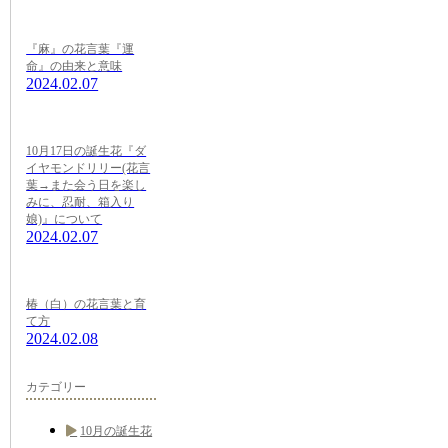
『麻』の花言葉『運
命』の由来と意味
2024.02.07
10月17日の誕生花『ダ
イヤモンドリリー(花言
葉→また会う日を楽し
みに、忍耐、箱入り
娘)』について
2024.02.07
椿（白）の花言葉と育
て方
2024.02.08
カテゴリー
10月の誕生花