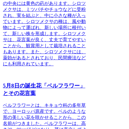
の中央には黄色の葯があります。シロツ
メクサは、ミツバチやチョウなどに受粉
され、実を結ぶと、中に小さな種が入っ
ています。シロツメクサの種は、風や動
物によって運ばれ、新しい場所に根付い
て、新しい株を形成します。シロツメク
サは、花言葉が良く、丈夫で育てやすい
ことから、観賞用として栽培されること
もあります。また、シロツメクサには、
薬効があるとされており、民間療法など
にも利用されています。
5月8日の誕生花「ベルフラワー」
とその花言葉
ベルフラワーとは、
キキョウ科の多年草
で、ヨーロッパ原産です。ベルのような
形の美しい花を咲かせることから、この
名前がつきました。ベルフラワーは、高