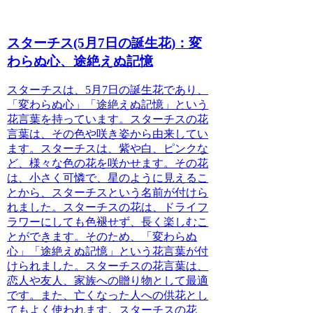
スターチス(5月7日の誕生花)：変
わらぬ心、途絶えぬ記憶
スターチス
は、5月7日の誕生花であり、
「変わらぬ心」「途絶えぬ記憶」という
花言葉を持っています。スターチスの花
言葉は、その色や咲き姿から由来してい
ます。
スターチスは、紫や白、ピンクな
ど、様々な色の花を咲かせます。その花
は、小さく可憐で、星のように見えるこ
とから、スターチスという名前が付けら
れました。スターチスの花は、ドライフ
ラワーにしても色褪せず、長く楽しむこ
とができます。そのため、「変わらぬ
心」「途絶えぬ記憶」という花言葉が付
けられました。
スターチスの花言葉は、
恋人や友人、家族への贈り物として最適
です。また、亡くなった人への供花とし
てもよく使われます。スターチスの花