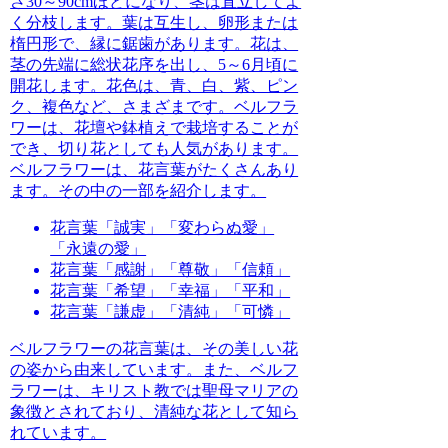
さ30～90cmほどになり、茎は直立してよ
く分枝します。葉は互生し、卵形または
楕円形で、縁に鋸歯があります。花は、
茎の先端に総状花序を出し、5～6月頃に
開花します。花色は、青、白、紫、ピン
ク、複色など、さまざまです。ベルフラ
ワーは、花壇や鉢植えで栽培することが
でき、切り花としても人気があります。
ベルフラワーは、花言葉がたくさんあり
ます。その中の一部を紹介します。
花言葉「誠実」「変わらぬ愛」
「永遠の愛」
花言葉「感謝」「尊敬」「信頼」
花言葉「希望」「幸福」「平和」
花言葉「謙虚」「清純」「可憐」
ベルフラワーの花言葉は、その美しい花
の姿から由来しています。また、ベルフ
ラワーは、キリスト教では聖母マリアの
象徴とされており、清純な花として知ら
れています。