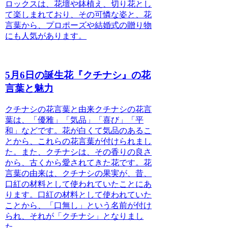
ロックスは、花壇や鉢植え、切り花とし
て楽しまれており、その可憐な姿と、花
言葉から、プロポーズや結婚式の贈り物
にも人気があります。
5月6日の誕生花『クチナシ』の花
言葉と魅力
クチナシの花言葉と由来
クチナシの花言
葉は、「優雅」「気品」「喜び」「平
和」などです。花が白くて気品のあるこ
とから、これらの花言葉が付けられまし
た。また、クチナシは、その香りの良さ
から、古くから愛されてきた花です。花
言葉の由来は、クチナシの果実が、昔、
口紅の材料として使われていたことにあ
ります。口紅の材料として使われていた
ことから、「口無し」という名前が付け
られ、それが「クチナシ」となりまし
た。