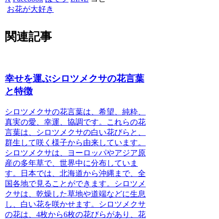
お花が大好き
関連記事
幸せを運ぶシロツメクサの花言葉
と特徴
シロツメクサの花言葉は、希望、純粋、
真実の愛、幸運、協調です。
これらの花
言葉は、シロツメクサの白い花びらと、
群生して咲く様子から由来しています。
シロツメクサは、ヨーロッパやアジア原
産の多年草で、世界中に分布していま
す。日本では、北海道から沖縄まで、全
国各地で見ることができます。シロツメ
クサは、乾燥した草地や道端などに生息
し、白い花を咲かせます。シロツメクサ
の花は、4枚から6枚の花びらがあり、花