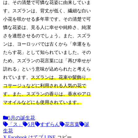
は、その清楚で可憐な花姿に由来していま
す。スズランは、背丈が低く、繊細な白い
小花を咲かせる多年草です。その清楚で可
憐な花姿は、見る人に幸せや純粋さ、純潔
さを連想させるのでしょう。また、スズラ
ンは、ヨーロッパでは古くから「幸運をも
たらす花」として知られていました。その
ため、スズランの花言葉には「再び幸せが
訪れる」という意味が込められたと考えら
れています。
スズランは、花束や髪飾り、
コサージュなどに利用される人気の花で
す。また、スズランの香りは、香水やアロ
マオイルなどにも使用されています。
5月の誕生花
「ス」
5月
すずらん
花言葉
誕
生花
X
Facebook
はてブ
LINE
コピー