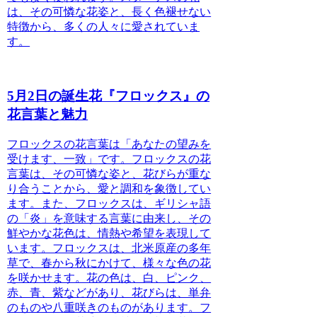
は、その可憐な花姿と、長く色褪せない
特徴から、多くの人々に愛されていま
す。
5月2日の誕生花『フロックス』の
花言葉と魅力
フロックスの花言葉は「あなたの望みを
受けます、一致」
です。フロックスの花
言葉は、その可憐な姿と、花びらが重な
り合うことから、愛と調和を象徴してい
ます。また、フロックスは、ギリシャ語
の「炎」を意味する言葉に由来し、その
鮮やかな花色は、情熱や希望を表現して
います。フロックスは、北米原産の多年
草で、春から秋にかけて、様々な色の花
を咲かせます。花の色は、白、ピンク、
赤、青、紫などがあり、花びらは、単弁
のものや八重咲きのものがあります。フ