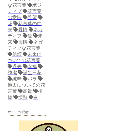
な花言葉
ポジ
ティブ
花言葉
の意味
希望
花
花言葉の由
来
愛情
ネガ
ティブ
愛
未
来
友情
ネガ
ティブな花言葉
信頼
未来に
ついての花言葉
過去
幸福
純潔
誕生日花
純粋
バラ
過去についての花
言葉
高貴
植
物
情熱
白
サイト作成者