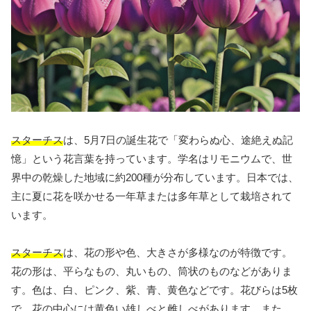
スターチス
は、5月7日の誕生花で「変わらぬ心、途絶えぬ記
憶」という花言葉を持っています。学名はリモニウムで、世
界中の乾燥した地域に約200種が分布しています。日本では、
主に夏に花を咲かせる一年草または多年草として栽培されて
います。
スターチス
は、花の形や色、大きさが多様なのが特徴です。
花の形は、平らなもの、丸いもの、筒状のものなどがありま
す。色は、白、ピンク、紫、青、黄色などです。花びらは5枚
で、花の中心には黄色い雄しべと雌しべがあります。また、