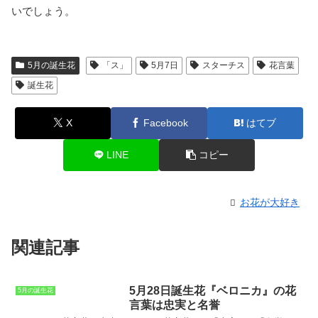
いでしょう。
5月の誕生花
「ス」
5月7日
スターチス
花言葉
誕生花
X
Facebook
はてブ
LINE
コピー
お花が大好き
関連記事
5月28日誕生花『ベロニカ』の花
5月の誕生花
言葉は忠実と名誉