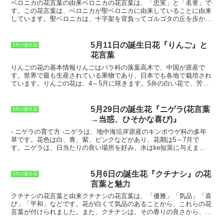
ベロニカの花言葉の由来
ベロニカの花言葉は、「忠実」と「名誉」で
す。この花言葉は、ベロニカが聖ベロニカに由来していることに由来
しています。聖ベロニカは、十字架を背負ってゴルゴタの丘を歩かれ
るイエス・キリストに、汗をぬぐうためにハンカチを手渡したと言わ
れています。そのハンカチには、イエス・キリストの汗と血が染み込
んでおり、後に「ベロニカの布」と呼ばれました。
ベロニカの布は、
5月11日の誕生日花『りんご』と
5月の誕生花
キリスト教の聖遺物として大切にされ、多くの信者が巡礼に訪れるよ
花言葉
うになりました
。また、ベロニカの花は、聖ベロニカにちなんで名付
けられ、忠実と名誉の花言葉を与えられました。
りんごの花の基本情報
りんごはバラ科の落葉高木で、中国が原産で
す。
世界で最も生産されている果物
であり、日本でも各地で栽培され
ています。りんごの花は、4～5月に咲きます。5弁の白い花で、芳香
があります。りんごは、受粉によって実をつけます。蜜蜂や他の昆虫
が、りんごの花から蜜を集めながら、花粉を運ぶことで受粉が行われ
ます。りんごの実がなるまでに、約150日かかります。
5月29日の誕生花『ニゲラ(花言葉
5月の誕生花
→当惑、ひそかな喜び)』
-
ニゲラの育て方
-ニゲラは、地中海沿岸原産のキンポウゲ科の多年
草です。花色は白、青、紫、ピンクなどがあり、花期は5～7月で
す。ニゲラは、日当たりの良い場所を好み、水はke短策に与えま
す。肥料は、春と秋に緩効性化成肥料を株元に施します。ニゲラは、
種から簡単に育てることができます。種をまく時期は、3～4月で
す。種を2～3cm間隔でまいて、1cmほどの土をかぶせます。水やり
5月6日の誕生花『クチナシ』の花
5月の誕生花
は、土が乾いたらたっぷりと与えます。発芽したら、間引きをして1
言葉と魅力
本にします。ニゲラは、病害虫に強い植物ですが、アブラムシやハダ
ニが発生することがあります。アブラムシやハダニが発生したら、殺
クチナシの花言葉と由来
クチナシの花言葉は、「優雅」「気品」「喜
虫剤を散布して駆除します。ニゲラは、花壇や鉢植えで楽しむことが
び」「平和」などです。花が白くて気品のあることから、これらの花
できます。花壇に植える場合は、株間を20～30cmあけて植え付けま
言葉が付けられました。また、クチナシは、その香りの良さから、古
す。鉢植えの場合は、直径20cm以上の鉢に植え付けます。ニゲラ
くから愛されてきた花です。花言葉の由来は、クチナシの果実が、