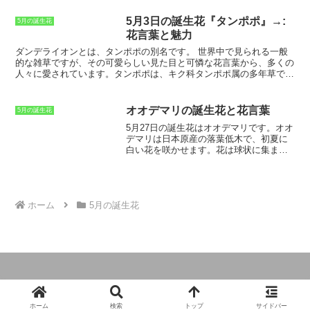
は、花が咲き終わったら、花柄を摘み取ります。そうすることで、新
昔、口紅の材料として使われていたことにあります。口紅の材料とし
しい花が咲きやすくなります。ニゲラは、手入れが簡単で、花壇や鉢
て使われていたことから、「口無し」という名前が付けられ、それが
5月3日の誕生花『タンポポ』→:
5月の誕生花
植えで楽しむことができる美しい花です。ニゲラを育てて、その美し
「クチナシ」となりました。
花言葉と魅力
い花を楽しみましょう。
ダンデライオンとは、タンポポの別名です。
世界中で見られる一般
的な雑草ですが、その可愛らしい見た目と可憐な花言葉から、多くの
人々に愛されています。タンポポは、キク科タンポポ属の多年草で、
ヨーロッパ原産の植物です。日本では、北海道から沖縄まで全国に分
布しており、野原や空き地など、どこにでも見ることができます。タ
ンポポは、春から夏にかけて黄色い花を咲かせます。花の大きさは1
オオデマリの誕生花と花言葉
5月の誕生花
～2cmで、花びらは5～10枚です。花の中央には、多数の雄しべと雌
5月27日の誕生花
はオオデマリです。オオ
しべがあり、受粉すると綿毛のついた種子ができます。タンポポの種
デマリは日本原産の落葉低木で、初夏に
子は、風に吹かれて遠くまで運ばれ、新しい場所に根を下ろします。
白い花を咲かせます。花は球状に集まっ
また、タンポポの根は、とても丈夫で、どんな環境でも生きることが
て咲くのが特徴で、その姿が雪玉を思わ
できます。そのため、タンポポは、世界中に分布しているのです。
せるため、「雪団子」の別名もありま
す。オオデマリの花言葉は「清純」「無
邪気」「しとやか」などです。
清純
とい
う花言葉は、オオデマリの白い花が、清
ホーム
5月の誕生花
らかな女性をイメージさせることに由来
しています。
無邪気
という花言葉は、オ
オデマリの花が、明るく無邪気な子ども
の笑顔を思わせることに由来していま
す。
しとやか
という花言葉は、オオデマ
リの白い花が、しとやかな女性をイメー
ジさせることに由来しています。オオデ
マリは、その清らかな美しさから、古く
© 2024 365日の誕生花と全ての花言葉.
から日本人に愛されてきました。平安時
ホーム
検索
トップ
サイドバー