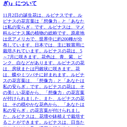
ぎ)』について
11月2日の誕生花は、ルピナスです。ル
ピナスの花言葉は「想像力」と「あなた
は私の安らぎ」です。ルピナスは、マメ
科ルピナス属の植物の総称です。原産地
は北アメリカで、世界中に約200種が分
布しています。
日本では、主に観賞用に
栽培されています。
ルピナスの花は、5
～7月に咲きます。花色は、青、紫、ピ
ンク、白などがあります。ルピナスの花
は、房状または円錐状に咲きます。
花
は、蝶やミツバチに好まれます。
ルピナ
スの花言葉は、「想像力」と「あなたは
私の安らぎ」です。ルピナスの花は、そ
の美しい花姿から、「想像力」の花言葉
が付けられました。
また、ルピナスの花
は、その穏やかな花色から、「あなたは
私の安らぎ」の花言葉が付けられまし
た。
ルピナスは、花壇や鉢植えで栽培す
ることができます。ルピナスは、日当た