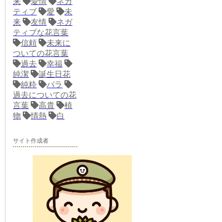
来
愛情
ネガ
ティブ
愛
未
来
友情
ネガ
ティブな花言葉
信頼
未来に
ついての花言葉
過去
幸福
純潔
誕生日花
純粋
バラ
過去についての花
言葉
高貴
植
物
情熱
白
サイト作成者