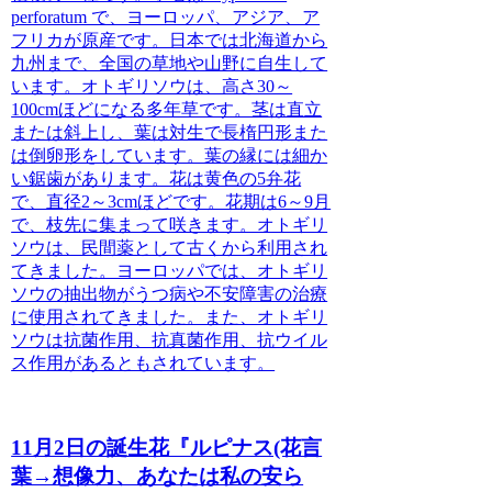
perforatum で、ヨーロッパ、アジア、ア
フリカが原産です。日本では北海道から
九州まで、全国の草地や山野に自生して
います。オトギリソウは、高さ30～
100cmほどになる多年草です。茎は直立
または斜上し、葉は対生で長楕円形また
は倒卵形をしています。葉の縁には細か
い鋸歯があります。花は黄色の5弁花
で、直径2～3cmほどです。花期は6～9月
で、枝先に集まって咲きます。オトギリ
ソウは、民間薬として古くから利用され
てきました。ヨーロッパでは、オトギリ
ソウの抽出物がうつ病や不安障害の治療
に使用されてきました。また、オトギリ
ソウは抗菌作用、抗真菌作用、抗ウイル
ス作用があるともされています。
11月2日の誕生花『ルピナス(花言
葉→想像力、あなたは私の安ら