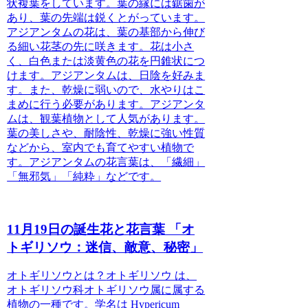
状複葉をしています。葉の縁には鋸歯が
あり、葉の先端は鋭くとがっています。
アジアンタムの花は、葉の基部から伸び
る細い花茎の先に咲きます。花は小さ
く、白色または淡黄色の花を円錐状につ
けます。アジアンタムは、日陰を好みま
す。また、乾燥に弱いので、水やりはこ
まめに行う必要があります。アジアンタ
ムは、観葉植物として人気があります。
葉の美しさや、耐陰性、乾燥に強い性質
などから、室内でも育てやすい植物で
す。
アジアンタムの花言葉は、「繊細」
「無邪気」「純粋」などです。
11月19日の誕生花と花言葉 「オ
トギリソウ：迷信、敵意、秘密」
オトギリソウとは？
オトギリソウ は、
オトギリソウ科オトギリソウ属に属する
植物の一種です。学名は Hypericum