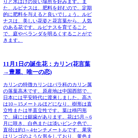
りと水はけの良い場所を好みます。
ま
た、ルピナスは、肥料を好むので、定期
的に肥料を与えると良いでしょう。
ルピ
ナスは、美しい花姿と花言葉から、人気
のある花です。ルピナスを育てること
で、庭やベランダを明るくすることがで
きます。
11月1日の誕生花：カリン(花言葉
→豊麗、唯一の恋)
カリンの特徴
カリンはバラ科のカリン属
の落葉高木です。原産地は中国西部で、
日本には平安時代に渡来しました。高さ
は10～15メートルほどになり、樹形は直
立性または半直立性です。葉は楕円形
で、縁には鋸歯があります。花は5月～6
月に咲き、白色または淡いピンク色で、
直径は約3～4センチメートルです。果実
はリンゴのような形をしており、黄色ま