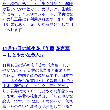
たは橙色に熟します。果肉は硬く、酸味
が強いのが特徴です。カリンは、生食以
外にも、ジャムやコンポート、果実酒な
どの加工品にも利用されます。また、薬
用効果もあり、咳止めや解熱剤として用
いられます。
11月10日の誕生花『芙蓉(花言葉
→しとやかな恋人)』
11月10日の誕生花『芙蓉(花言葉→しと
やかな恋人)』芙蓉の花言葉と由来
芙蓉
の花は、中国原産の多年草です。日本で
は、古くから観賞用として栽培されてい
ます。花色は白、ピンク、赤などがあ
り、花弁は大きく、
しとやかな印象を与
えます。芙蓉の花言葉は、「しとやかな
恋人」です。これは、芙蓉の花が、
落ち
着いた色合いと清楚な花姿をしているこ