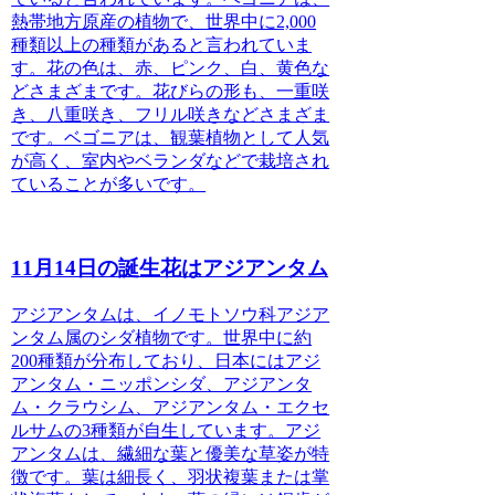
熱帯地方原産の植物で、世界中に2,000
種類以上の種類があると言われていま
す。花の色は、赤、ピンク、白、黄色な
どさまざまです。花びらの形も、一重咲
き、八重咲き、フリル咲きなどさまざま
です。ベゴニアは、観葉植物として人気
が高く、室内やベランダなどで栽培され
ていることが多いです。
11月14日の誕生花はアジアンタム
アジアンタムは、イノモトソウ科アジア
ンタム属のシダ植物です。
世界中に約
200種類が分布しており、日本にはアジ
アンタム・ニッポンシダ、アジアンタ
ム・クラウシム、アジアンタム・エクセ
ルサムの3種類が自生しています。アジ
アンタムは、繊細な葉と優美な草姿が特
徴です。
葉は細長く、羽状複葉または掌