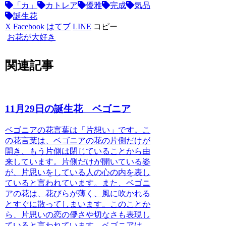
「カ」
カトレア
優雅
完成
気品
誕生花
X
Facebook
はてブ
LINE
コピー
お花が大好き
関連記事
11月29日の誕生花 ベゴニア
ベゴニアの花言葉は「片想い」
です。こ
の花言葉は、ベゴニアの花の片側だけが
開き、もう片側は閉じていることから由
来しています。片側だけが開いている姿
が、片思いをしている人の心の内を表し
ていると言われています。また、ベゴニ
アの花は、花びらが薄く、風に吹かれる
とすぐに散ってしまいます。このことか
ら、片思いの恋の儚さや切なさも表現し
ていると言われています。ベゴニアは、