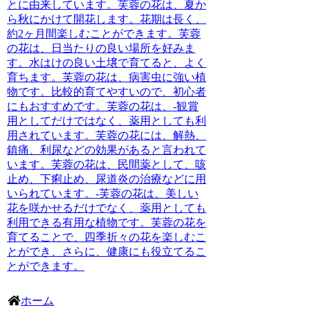
とに由来しています。芙蓉の花は、夏か
ら秋にかけて開花します。花期は長く、
約2ヶ月間楽しむことができます。芙蓉
の花は、日当たりの良い場所を好みま
す。水はけの良い土壌で育てると、よく
育ちます。芙蓉の花は、病害虫に強い植
物です。比較的育てやすいので、初心者
にもおすすめです。芙蓉の花は、-
観賞
用としてだけではなく、薬用としても利
用されています。芙蓉の花には、解熱、
鎮痛、利尿などの効果があると言われて
います。芙蓉の花は、民間薬として、咳
止め、下痢止め、尿道炎の治療などに用
いられています。
-芙蓉の花は、美しい
花を咲かせるだけでなく、薬用としても
利用できる有用な植物です。芙蓉の花を
育てることで、四季折々の花を楽しむこ
とができ、さらに、健康にも役立てるこ
とができます。
ホーム