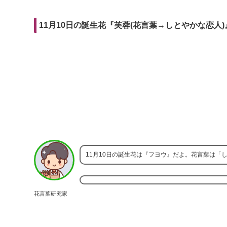
r
m
i
e
a
t
11月10日の誕生花『芙蓉(花言葉→しとやかな恋人)
b
i
o
l
o
k
11月10日の誕生花は『フヨウ』だよ。花言葉は「
花言葉研究家