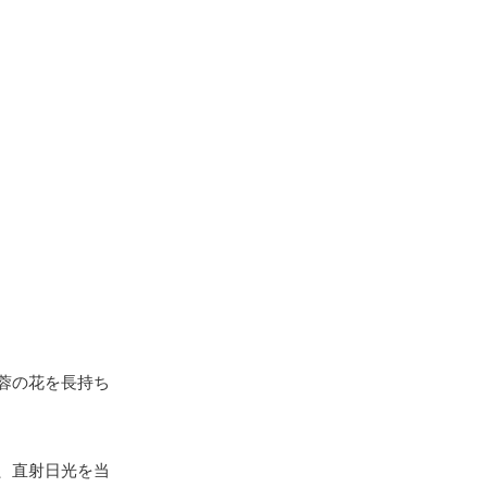
蓉の花を長持ち
、直射日光を当