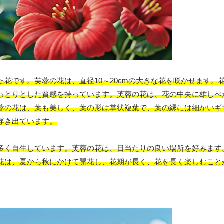
花です。芙蓉の花は、直径10～20cmの大きな花を咲かせます。
っとりとした質感を持っています。芙蓉の花は、花の中央に雄しべ
蓉の花は、葉も美しく、葉の形は掌状複葉で、葉の縁には細かいギ
浮き出ています。
多く自生しています。芙蓉の花は、日当たりの良い場所を好みます
花は、夏から秋にかけて開花し、花期が長く、花を長く楽しむこと