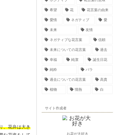
ポジティブ
花言葉の意味
希望
花
花言葉の由来
愛情
ネガティブ
愛
未来
友情
ネガティブな花言葉
信頼
未来についての花言葉
過去
幸福
純潔
誕生日花
純粋
バラ
過去についての花言葉
高貴
植物
情熱
白
サイト作成者
り、花弁は大き
お花が大好き
楚な花姿をして