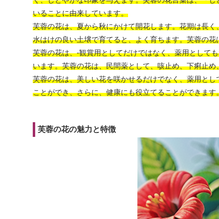
いることに由来しています。
芙蓉の花は、夏から秋にかけて開花します。花期は長く
水はけの良い土壌で育てると、よく育ちます。芙蓉の花
芙蓉の花は、-
観賞用としてだけではなく、薬用としても
います。芙蓉の花は、民間薬として、咳止め、下痢止め
芙蓉の花は、美しい花を咲かせるだけでなく、薬用とし
ことができ、さらに、健康にも役立てることができます
芙蓉の花の魅力と特徴