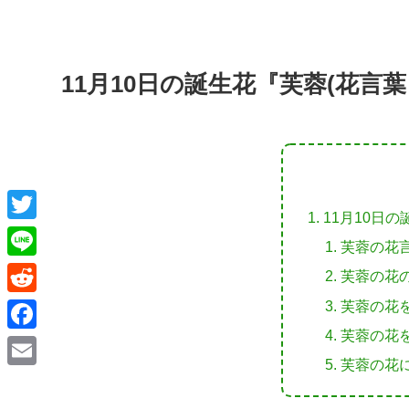
11月10日の誕生花『芙蓉(花言
11月10日
T
芙蓉の花
w
L
芙蓉の花
i
i
芙蓉の花
R
t
n
芙蓉の花
e
F
t
e
d
芙蓉の花
a
e
E
d
c