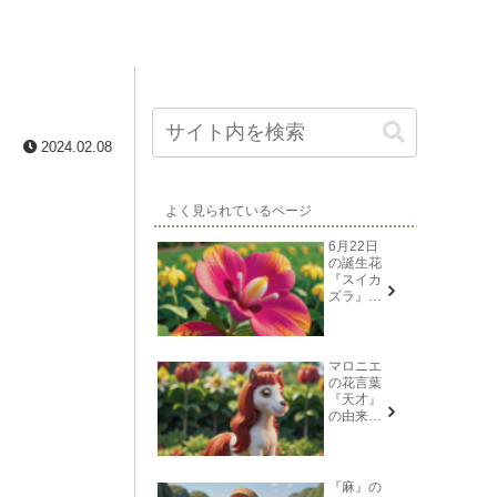
2024.02.08
よく見られているページ
6月22日
の誕生花
『スイカ
ズラ』花
言葉と由
来
マロニエ
の花言葉
『天才』
の由来と
意味
『麻』の