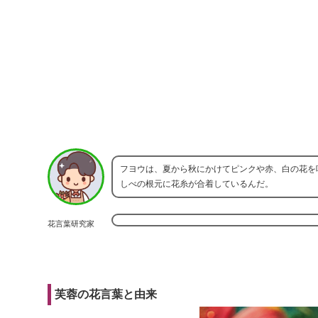
フヨウは、夏から秋にかけてピンクや赤、白の花を咲
しべの根元に花糸が合着しているんだ。
花言葉研究家
芙蓉の花言葉と由来