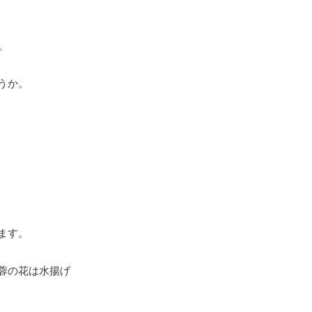
。
うか。
ます。
蓉の花は水揚げ