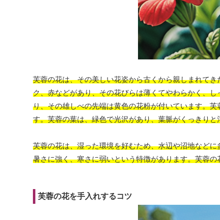
芙蓉の花は、その美しい花姿から古くから親しまれてきた
ク、赤などがあり、その花びらは薄くてやわらかく、し
り、その雄しべの先端は黄色の花粉が付いています。芙
す。芙蓉の葉は、緑色で光沢があり、葉脈がくっきりと
芙蓉の花は、湿った環境を好むため、水辺や沼地などに
暑さに強く、寒さに弱いという特徴があります。芙蓉の
芙蓉の花を手入れするコツ