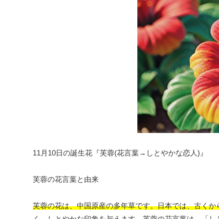
11月10日の誕生花『芙蓉(花言葉→しとやかな恋人)』
芙蓉の花言葉と由来
芙蓉の花は、中国原産の多年草です。日本では、古くか
く、
しとやかな印象を与えます。芙蓉の花言葉は、「し