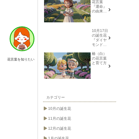
花言葉
『運命』
の由来と
意味
10月17日
の誕生花
『ダイヤ
モンドリ
リー(花言
椿（白）
葉→また
の花言葉
会う日を
花言葉を知りたい
と育て方
楽しみ
に、忍
耐、箱入
り娘)』に
ついて
カテゴリー
10月の誕生花
11月の誕生花
12月の誕生花
1月の誕生花