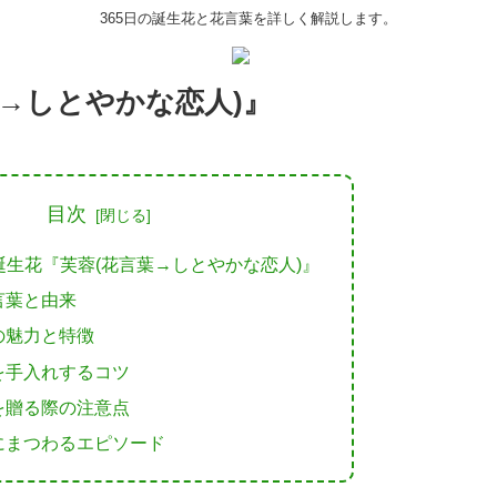
365日の誕生花と花言葉を詳しく解説します。
葉→しとやかな恋人)』
目次
の誕生花『芙蓉(花言葉→しとやかな恋人)』
言葉と由来
の魅力と特徴
を手入れするコツ
を贈る際の注意点
にまつわるエピソード