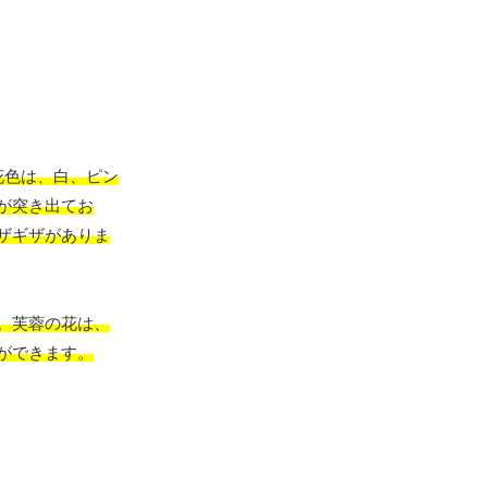
花色は、白、ピン
が突き出てお
ザギザがありま
。芙蓉の花は、
ができます。