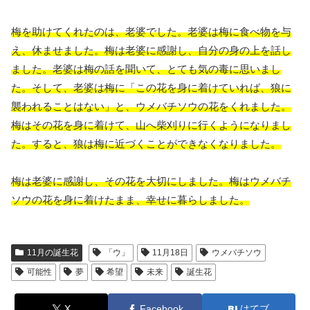
梅を助けてくれたのは、老婆でした。老婆は梅に食べ物を与
え、休ませました。梅は老婆に感謝し、自分の身の上を話し
ました。老婆は梅の話を聞いて、とても気の毒に思いまし
た。そして、老婆は梅に「この花を身に着けていれば、狼に
襲われることはない」と、ウメバチソウの花をくれました。
梅はその花を身に着けて、山へ柴刈りに行くようになりまし
た。すると、狼は梅に近づくことができなくなりました。
梅は老婆に感謝し、その花を大切にしました。梅はウメバチ
ソウの花を身に着けたまま、幸せに暮らしました。
11月の誕生花
「ウ」
11月18日
ウメバチソウ
可能性
夢
希望
未来
誕生花
X
Facebook
はてブ