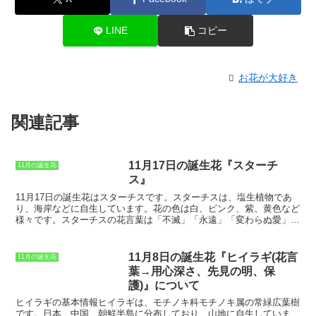
LINE
コピー
お花が大好き
関連記事
11月17日の誕生花『スターチ
11月の誕生花
ス』
11月17日の誕生花は
スターチス
です。スターチスは、塩生植物であ
り、海岸などに自生しています。花の色は白、ピンク、紫、黄色など
様々です。スターチスの花言葉は「不滅」「永遠」「変わらぬ愛」で
す。これは、スターチスの花が長く咲き続けることからきています。
スターチスの花は、ドライフラワーにしても色褪せることなく、長く
楽しむことができることから、「不滅」「永遠」の花言葉がつけられ
11月8日の誕生花『ヒイラギ(花言
11月の誕生花
ました。
葉→用心深さ、先見の明、保
護)』について
ヒイラギの基本情報
ヒイラギは、モチノキ科モチノキ属の常緑広葉樹
です。日本、中国、朝鮮半島に分布しており、山地に自生していま