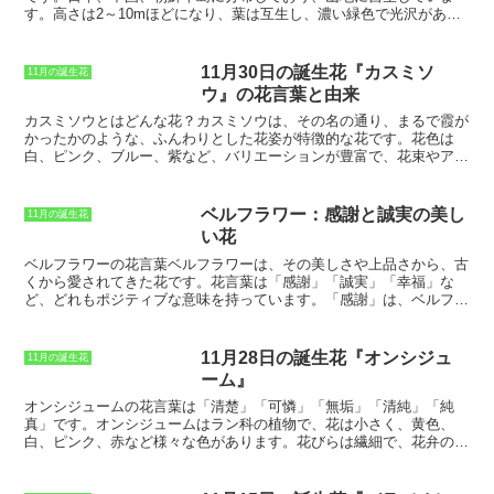
す。高さは2～10mほどになり、葉は互生し、濃い緑色で光沢があり
ます。葉の縁には、鋭いトゲがあり、これがヒイラギの特徴です。ヒ
イラギの花期は4～5月で、白い小さな花を咲かせます。花は5弁花
で、直径1cmほどです。花の後にできる実は、直径5～6mmほどの球
11月30日の誕生花『カスミソ
11月の誕生花
形で、赤く熟します。実は甘く、生で食べることができます。ヒイラ
ウ』の花言葉と由来
ギは、古くから縁起の良い木とされ、魔除けや厄除けのために家の門
や庭に植えられることが多いです。また、ヒイラギの実は「ヒイラギ
カスミソウとはどんな花？
カスミソウは、
その名の通り、まるで霞が
餅」などの縁起物に使われます。ヒイラギは、育てやすい木で、一般
かったかのような、ふんわりとした花姿が特徴的な花
です。花色は
家庭でも栽培することができます。日当たりの良い場所を好み、水は
白、ピンク、ブルー、紫など、バリエーションが豊富で、花束やアレ
けの良い土壌で育てるとよいでしょう。剪定はあまり必要ありません
ンジメントにもよく使用されます。カスミソウは、
初夏から晩秋にか
が、必要に応じて行うとよいでしょう。
けて開花する一年草
です。草丈は30～60cmほどで、細く枝分かれし
た茎の上に、小さな花をたくさん咲かせます。花は直径1～2cmほど
ベルフラワー：感謝と誠実の美し
11月の誕生花
で、5枚の花びらが十字型に開きます。カスミソウは、
日当たりと水
い花
はけの良い場所を好みます
。暑さや寒さにも強く、初心者でも比較的
簡単に育てることができます。種まきから育てると、3～4ヶ月ほど
ベルフラワーの花言葉
ベルフラワーは、その美しさや上品さから、古
で開花します。カスミソウには、
「清純な心」「無垢」「しとやか
くから愛されてきた花です。花言葉は「感謝」「誠実」「幸福」な
さ」「感謝」
などの花言葉があります。その可憐な花姿から、結婚式
ど、どれもポジティブな意味を持っています。「感謝」は、ベルフラ
のブーケやアレンジメントにもよく使用されます。
ワーが人々を幸せな気持ちにさせる花であることから、「誠実」は、
ベルフラワーがまっすぐな茎に花を咲かせることから、「幸福」は、
ベルフラワーが人々に幸運をもたらす花であることからきています。
11月28日の誕生花『オンシジュ
11月の誕生花
ベルフラワーは、その花言葉から、プレゼントやフラワーアレンジメ
ーム』
ントに人気の花です。また、誕生日や記念日、お祝い事など、さまざ
まなシーンで贈ることができます。ベルフラワーは、育てやすい花と
オンシジュームの花言葉は「清楚」「可憐」「無垢」「清純」「純
しても知られており、初心者でも簡単に栽培することができます。花
真」
です。オンシジュームはラン科の植物で、花は小さく、黄色、
壇や鉢植えで楽しむことができ、その可憐な姿で人々を魅了します。
白、ピンク、赤など様々な色があります。花びらは繊細で、花弁の縁
ベルフラワーの美しさや花言葉は、人々を惹きつけ、いつまでも愛さ
にはフリルがついています。オンシジュームは、その清楚な美しさか
れ続ける花となるでしょう。
ら、花束やフラワーアレンジメントによく使用されます。また、オン