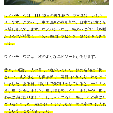
ウメバチソウは、11月18日の誕生花で、花言葉は「いじらし
さ」です。この花は、中国原産の多年草で、日本では古くか
ら親しまれています。ウメバチソウは、梅の花に似た花を咲
かせるのが特徴で、その花色は白やピンク、紫などさまざま
です。
ウメバチソウには、次のようなエピソードがあります。
昔々、中国に一人の貧しい娘がいました。娘の名前は「梅」
といい、彼女はとても働き者で、毎日山へ柴刈りに出かけて
いました。ある日、梅が山で柴刈りをしていると、一匹の大
きな狼に出会いました。狼は梅を襲おうとしましたが、梅は
必死に逃げ回りました。しばらくすると、梅は一軒の家にた
どり着きました。家は貧しそうでしたが、梅は家の中に入れ
てもらうことができました。