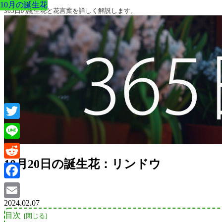
10月の誕生花
10月の誕生花
10月の誕生花
10月の誕生花
10月の誕生花
10月の誕生花
10月の誕生花
365日の誕生花と花言葉を詳しく解説します。
Twitter
Line
10月20日の誕生花：リンドウ
Reddit
Facebook
2024.02.07
Email
目次