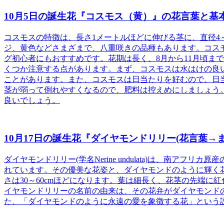
10月5日の誕生花『コスモス（黄）』の花言葉と基
コスモスの特徴
は、長さ1メートルほどに伸びる茎に、直径4
ジ、黄色などさまざまで、八重咲きの品種もあります。コス
グ初心者にもおすすめです。花期は長く、8月から11月頃ま
くつか注意する点があります。まず、コスモスは水はけの良
ことがあります。また、コスモスは日当たりを好むので、日
茎が弱って倒れやすくなるので、肥料は控えめにしましょう
良いでしょう。
10月17日の誕生花『ダイヤモンドリリー(花言葉
ダイヤモンドリリー(学名Nerine undulata)は、南ア
れています。
その優美な花姿と、ダイヤモンドのように輝く
さは30～60cmほどになります。葉は細長く、花茎の先端に
イヤモンドリリーの名前の由来は、その花弁がダイヤモンド
た、「ダイヤモンドのように永遠の愛を象徴する花」という