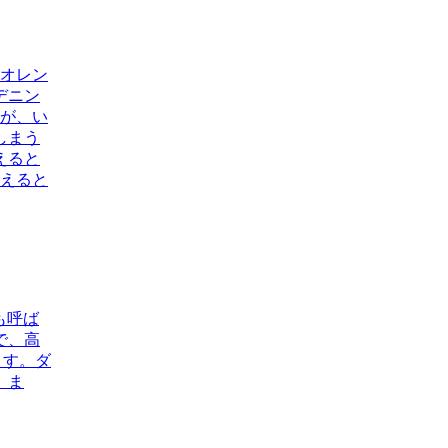
、オレン
デニン
すが、い
しまう
えると
与えると
も呼ば
で、高
ます。ダ
。ま