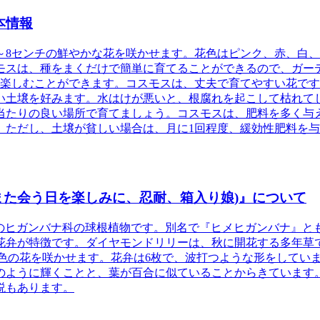
本情報
～8センチの鮮やかな花を咲かせます。花色はピンク、赤、白
モスは、種をまくだけで簡単に育てることができるので、ガー
で楽しむことができます。コスモスは、丈夫で育てやすい花で
い土壌を好みます。水はけが悪いと、根腐れを起こして枯れて
当たりの良い場所で育てましょう。コスモスは、肥料を多く与
。ただし、土壌が貧しい場合は、月に1回程度、緩効性肥料を
→また会う日を楽しみに、忍耐、箱入り娘)』について
フリカ原産のヒガンバナ科の球根植物です。別名で『ヒメヒガンバナ』と
花弁が特徴です。ダイヤモンドリリーは、秋に開花する多年草
紅色の花を咲かせます。花弁は6枚で、波打つような形をしてい
のように輝くことと、葉が百合に似ていることからきています
説もあります。